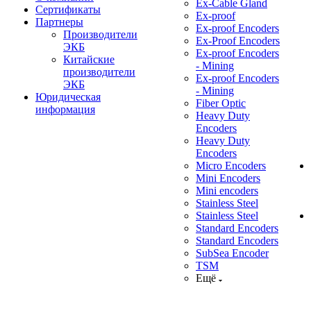
Ex-Cable Gland
Сертификаты
Ex-proof
Партнеры
Ex-proof Encoders
Производители
Ex-Proof Encoders
ЭКБ
Ex-proof Encoders
Китайские
- Mining
производители
Ex-proof Encoders
ЭКБ
- Mining
Юридическая
Fiber Optic
информация
Heavy Duty
Encoders
Heavy Duty
Encoders
Micro Encoders
Mini Encoders
Mini encoders
Stainless Steel
Stainless Steel
Standard Encoders
Standard Encoders
SubSea Encoder
TSM
Ещё