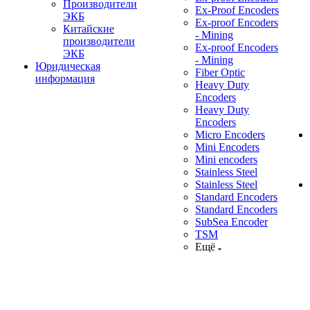
Производители
Ex-Proof Encoders
ЭКБ
Ex-proof Encoders
Китайские
- Mining
производители
Ex-proof Encoders
ЭКБ
- Mining
Юридическая
Fiber Optic
информация
Heavy Duty
Encoders
Heavy Duty
Encoders
Micro Encoders
Mini Encoders
Mini encoders
Stainless Steel
Stainless Steel
Standard Encoders
Standard Encoders
SubSea Encoder
TSM
Ещё