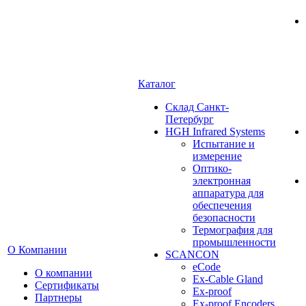
Каталог
Cклад Санкт-
Петербург
HGH Infrared Systems
Испытание и
измерение
Оптико-
электронная
аппаратура для
обеспечения
безопасности
Термография для
промышленности
О Компании
SCANCON
eCode
О компании
Ex-Cable Gland
Сертификаты
Ex-proof
Партнеры
Ex-proof Encoders