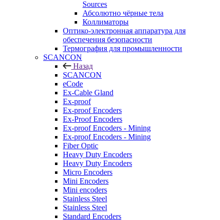
Sources
Абсолютно чёрные тела
Коллиматоры
Оптико-электронная аппаратура для
обеспечения безопасности
Термография для промышленности
SCANCON
Назад
SCANCON
eCode
Ex-Cable Gland
Ex-proof
Ex-proof Encoders
Ex-Proof Encoders
Ex-proof Encoders - Mining
Ex-proof Encoders - Mining
Fiber Optic
Heavy Duty Encoders
Heavy Duty Encoders
Micro Encoders
Mini Encoders
Mini encoders
Stainless Steel
Stainless Steel
Standard Encoders