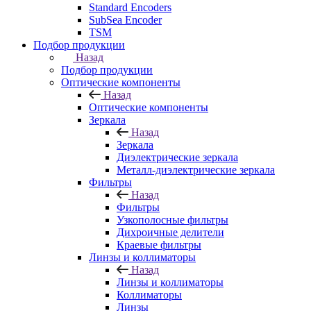
Standard Encoders
SubSea Encoder
TSM
Подбор продукции
Назад
Подбор продукции
Оптические компоненты
Назад
Оптические компоненты
Зеркала
Назад
Зеркала
Диэлектрические зеркала
Металл-диэлектрические зеркала
Фильтры
Назад
Фильтры
Узкополосные фильтры
Дихроичные делители
Краевые фильтры
Линзы и коллиматоры
Назад
Линзы и коллиматоры
Коллиматоры
Линзы