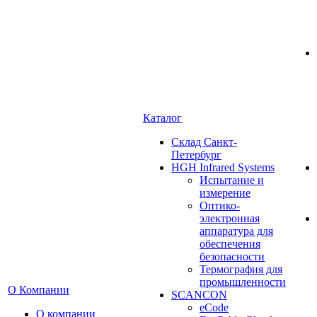
Каталог
Cклад Санкт-
Петербург
HGH Infrared Systems
Испытание и
измерение
Оптико-
электронная
аппаратура для
обеспечения
безопасности
Термография для
промышленности
О Компании
SCANCON
eCode
О компании