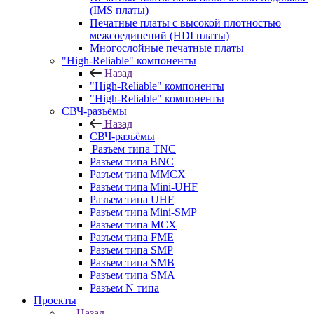
(IMS платы)
Печатные платы с высокой плотностью
межсоединений (HDI платы)
Многослойные печатные платы
"High-Reliable" компоненты
Назад
"High-Reliable" компоненты
"High-Reliable" компоненты
СВЧ-разъёмы
Назад
СВЧ-разъёмы
Разъем типа TNC
Разъем типа BNC
Разъем типа MMCX
Разъем типа Mini-UHF
Разъем типа UHF
Разъем типа Mini-SMP
Разъем типа MCX
Разъем типа FME
Разъем типа SMP
Разъем типа SMB
Разъем типа SMA
Разъем N типа
Проекты
Назад