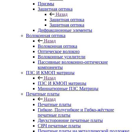
Призмы
Защитная оптика
Назад
Защитная оптика
Защитная оптика
Дифракционные элементы
Волоконная оптика
Назад
Волоконная оптика
Оптическое волокно
Волоконные усилители
Пассивные волоконно-оптические
компоненты
ПЗС И КМОП матрицы
Назад
ПЗС И КМОП матрицы
Миниатюрные ПЗС Матрицы
Печатные платы
Назад
Печатные платы
Гибкие, Полугибкие и Гибко-жёсткие
печатные платы
Двухсторонние печатные платы
СВЧ печатные платы
Печатные платы на металлической подложке