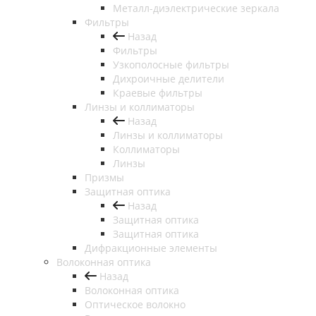
Металл-диэлектрические зеркала
Фильтры
Назад
Фильтры
Узкополосные фильтры
Дихроичные делители
Краевые фильтры
Линзы и коллиматоры
Назад
Линзы и коллиматоры
Коллиматоры
Линзы
Призмы
Защитная оптика
Назад
Защитная оптика
Защитная оптика
Дифракционные элементы
Волоконная оптика
Назад
Волоконная оптика
Оптическое волокно