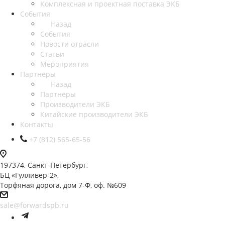
Комплексная и проектная поставка ЭКБ
События
Назад
События
Новости отрасли
Статьи
Мероприятия
Партнеры
Назад
Партнеры
Производители ЭКБ
Китайские производители ЭКБ
Контакты
+7 (812) 565-65-56
197374, Санкт-Петербург,
БЦ «Гулливер-2»,
Торфяная дорога, дом 7-Ф, оф. №609
sale@forwardspb.ru