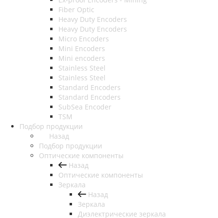
Fiber Optic
Heavy Duty Encoders
Heavy Duty Encoders
Micro Encoders
Mini Encoders
Mini encoders
Stainless Steel
Stainless Steel
Standard Encoders
Standard Encoders
SubSea Encoder
TSM
Подбор продукции
Назад
Подбор продукции
Оптические компоненты
Назад
Оптические компоненты
Зеркала
Назад
Зеркала
Диэлектрические зеркала