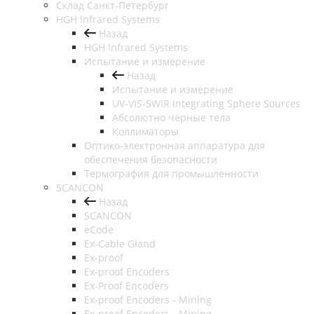
Cклад Санкт-Петербург
HGH Infrared Systems
Назад
HGH Infrared Systems
Испытание и измерение
Назад
Испытание и измерение
UV-VIS-SWIR Integrating Sphere Sources
Абсолютно чёрные тела
Коллиматоры
Оптико-электронная аппаратура для
обеспечения безопасности
Термография для промышленности
SCANCON
Назад
SCANCON
eCode
Ex-Cable Gland
Ex-proof
Ex-proof Encoders
Ex-Proof Encoders
Ex-proof Encoders - Mining
Ex-proof Encoders - Mining