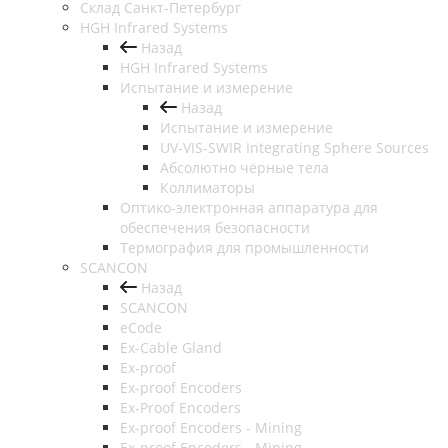
Cклад Санкт-Петербург
HGH Infrared Systems
Назад
HGH Infrared Systems
Испытание и измерение
Назад
Испытание и измерение
UV-VIS-SWIR Integrating Sphere Sources
Абсолютно чёрные тела
Коллиматоры
Оптико-электронная аппаратура для
обеспечения безопасности
Термография для промышленности
SCANCON
Назад
SCANCON
eCode
Ex-Cable Gland
Ex-proof
Ex-proof Encoders
Ex-Proof Encoders
Ex-proof Encoders - Mining
Ex-proof Encoders - Mining