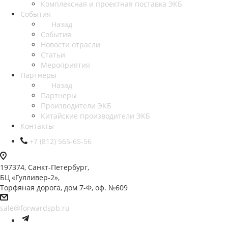
Комплексная и проектная поставка ЭКБ
События
Назад
События
Новости отрасли
Статьи
Мероприятия
Партнеры
Назад
Партнеры
Производители ЭКБ
Китайские производители ЭКБ
Контакты
+7 (812) 565-65-56
197374, Санкт-Петербург,
БЦ «Гулливер-2»,
Торфяная дорога, дом 7-Ф, оф. №609
sale@forwardspb.ru