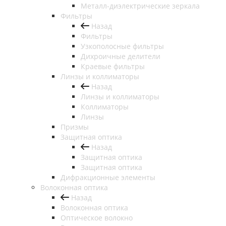
Металл-диэлектрические зеркала
Фильтры
Назад
Фильтры
Узкополосные фильтры
Дихроичные делители
Краевые фильтры
Линзы и коллиматоры
Назад
Линзы и коллиматоры
Коллиматоры
Линзы
Призмы
Защитная оптика
Назад
Защитная оптика
Защитная оптика
Дифракционные элементы
Волоконная оптика
Назад
Волоконная оптика
Оптическое волокно