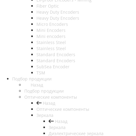
Fiber Optic
Heavy Duty Encoders
Heavy Duty Encoders
Micro Encoders
Mini Encoders
Mini encoders
Stainless Steel
Stainless Steel
Standard Encoders
Standard Encoders
SubSea Encoder
TSM
Подбор продукции
Назад
Подбор продукции
Оптические компоненты
Назад
Оптические компоненты
Зеркала
Назад
Зеркала
Диэлектрические зеркала