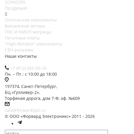
SCANCON
Продукция
Оптические компоненты
Волоконная оптика
ПЗС И КМОП матрицы
Печатные платы
"High-Reliable" компоненты
СВЧ-разъёмы
Наши контакты
+7 (812) 565-65-56
Пн. – Пт.: с 10:00 до 18:00
197374, Санкт-Петербург,
БЦ «Гулливер-2»,
Торфяная дорога, дом 7-Ф, оф. №609
sale@forwardspb.ru
© ООО «Форвард Электроникс» 2011 - 2026