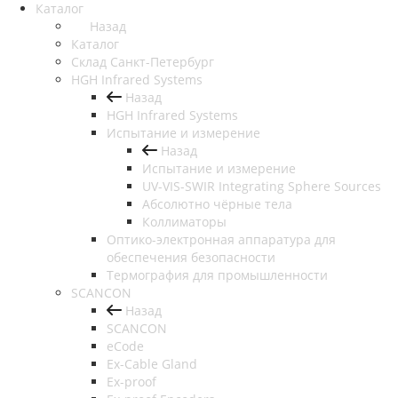
Каталог
Назад
Каталог
Cклад Санкт-Петербург
HGH Infrared Systems
Назад
HGH Infrared Systems
Испытание и измерение
Назад
Испытание и измерение
UV-VIS-SWIR Integrating Sphere Sources
Абсолютно чёрные тела
Коллиматоры
Оптико-электронная аппаратура для
обеспечения безопасности
Термография для промышленности
SCANCON
Назад
SCANCON
eCode
Ex-Cable Gland
Ex-proof