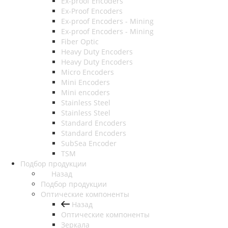
Ex-proof Encoders
Ex-Proof Encoders
Ex-proof Encoders - Mining
Ex-proof Encoders - Mining
Fiber Optic
Heavy Duty Encoders
Heavy Duty Encoders
Micro Encoders
Mini Encoders
Mini encoders
Stainless Steel
Stainless Steel
Standard Encoders
Standard Encoders
SubSea Encoder
TSM
Подбор продукции
Назад
Подбор продукции
Оптические компоненты
Назад
Оптические компоненты
Зеркала