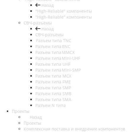
Назад
"High-Reliable" компоненты
"High-Reliable" компоненты
СВЧ-разъёмы
Назад
СВЧ-разъёмы
Разъем типа TNC
Разъем типа BNC
Разъем типа MMCX
Разъем типа Mini-UHF
Разъем типа UHF
Разъем типа Mini-SMP
Разъем типа MCX
Разъем типа FME
Разъем типа SMP
Разъем типа SMB
Разъем типа SMA
Разъем N типа
Проекты
Назад
Проекты
Комплексная поставка и внедрение компонентов