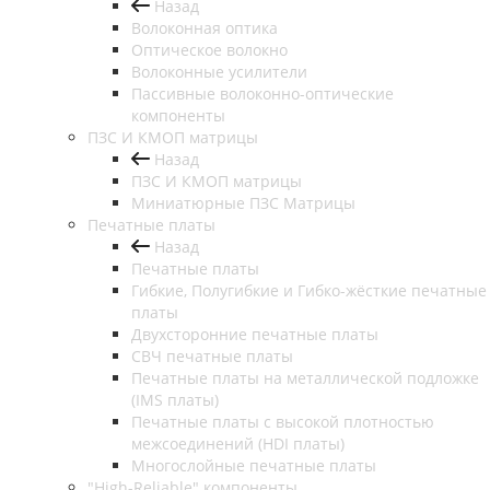
Назад
Волоконная оптика
Оптическое волокно
Волоконные усилители
Пассивные волоконно-оптические
компоненты
ПЗС И КМОП матрицы
Назад
ПЗС И КМОП матрицы
Миниатюрные ПЗС Матрицы
Печатные платы
Назад
Печатные платы
Гибкие, Полугибкие и Гибко-жёсткие печатные
платы
Двухсторонние печатные платы
СВЧ печатные платы
Печатные платы на металлической подложке
(IMS платы)
Печатные платы с высокой плотностью
межсоединений (HDI платы)
Многослойные печатные платы
"High-Reliable" компоненты