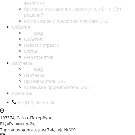
фотоники
Поставка и внедрение современных ВЧ и СВЧ
решений
Комплексная и проектная поставка ЭКБ
События
Назад
События
Новости отрасли
Статьи
Мероприятия
Партнеры
Назад
Партнеры
Производители ЭКБ
Китайские производители ЭКБ
Контакты
+7 (812) 565-65-56
197374, Санкт-Петербург,
БЦ «Гулливер-2»,
Торфяная дорога, дом 7-Ф, оф. №609