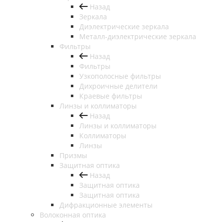
Назад
Зеркала
Диэлектрические зеркала
Металл-диэлектрические зеркала
Фильтры
Назад
Фильтры
Узкополосные фильтры
Дихроичные делители
Краевые фильтры
Линзы и коллиматоры
Назад
Линзы и коллиматоры
Коллиматоры
Линзы
Призмы
Защитная оптика
Назад
Защитная оптика
Защитная оптика
Дифракционные элементы
Волоконная оптика