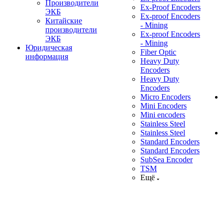
Производители
Ex-Proof Encoders
ЭКБ
Ex-proof Encoders
Китайские
- Mining
производители
Ex-proof Encoders
ЭКБ
- Mining
Юридическая
Fiber Optic
информация
Heavy Duty
Encoders
Heavy Duty
Encoders
Micro Encoders
Mini Encoders
Mini encoders
Stainless Steel
Stainless Steel
Standard Encoders
Standard Encoders
SubSea Encoder
TSM
Ещё