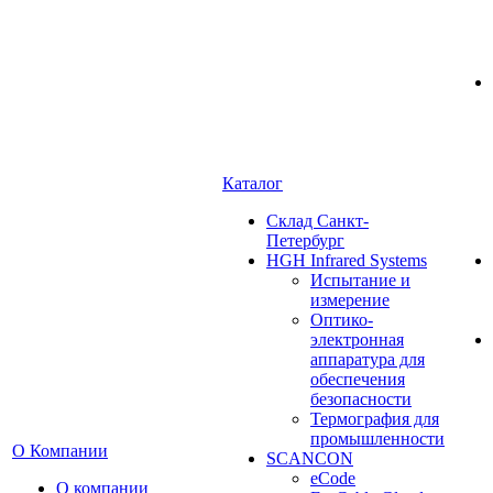
Каталог
Cклад Санкт-
Петербург
HGH Infrared Systems
Испытание и
измерение
Оптико-
электронная
аппаратура для
обеспечения
безопасности
Термография для
промышленности
О Компании
SCANCON
eCode
О компании