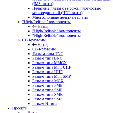
(IMS платы)
Печатные платы с высокой плотностью
межсоединений (HDI платы)
Многослойные печатные платы
"High-Reliable" компоненты
Назад
"High-Reliable" компоненты
"High-Reliable" компоненты
СВЧ-разъёмы
Назад
СВЧ-разъёмы
Разъем типа TNC
Разъем типа BNC
Разъем типа MMCX
Разъем типа Mini-UHF
Разъем типа UHF
Разъем типа Mini-SMP
Разъем типа MCX
Разъем типа FME
Разъем типа SMP
Разъем типа SMB
Разъем типа SMA
Разъем N типа
Проекты
Назад