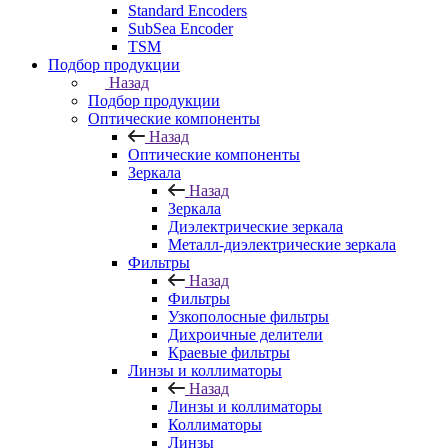
Standard Encoders
SubSea Encoder
TSM
Подбор продукции
Назад
Подбор продукции
Оптические компоненты
Назад
Оптические компоненты
Зеркала
Назад
Зеркала
Диэлектрические зеркала
Металл-диэлектрические зеркала
Фильтры
Назад
Фильтры
Узкополосные фильтры
Дихроичные делители
Краевые фильтры
Линзы и коллиматоры
Назад
Линзы и коллиматоры
Коллиматоры
Линзы