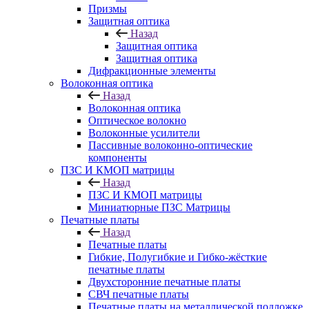
Призмы
Защитная оптика
Назад
Защитная оптика
Защитная оптика
Дифракционные элементы
Волоконная оптика
Назад
Волоконная оптика
Оптическое волокно
Волоконные усилители
Пассивные волоконно-оптические
компоненты
ПЗС И КМОП матрицы
Назад
ПЗС И КМОП матрицы
Миниатюрные ПЗС Матрицы
Печатные платы
Назад
Печатные платы
Гибкие, Полугибкие и Гибко-жёсткие
печатные платы
Двухсторонние печатные платы
СВЧ печатные платы
Печатные платы на металлической подложке