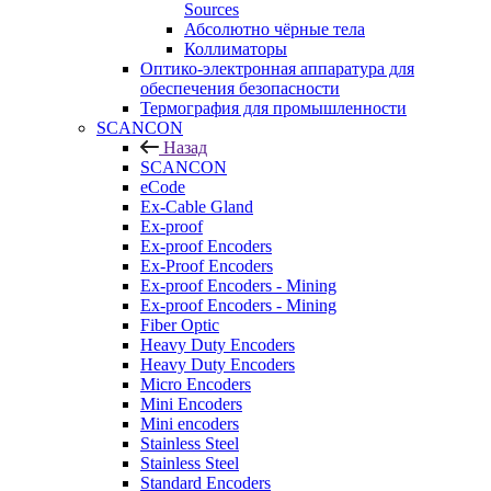
Sources
Абсолютно чёрные тела
Коллиматоры
Оптико-электронная аппаратура для
обеспечения безопасности
Термография для промышленности
SCANCON
Назад
SCANCON
eCode
Ex-Cable Gland
Ex-proof
Ex-proof Encoders
Ex-Proof Encoders
Ex-proof Encoders - Mining
Ex-proof Encoders - Mining
Fiber Optic
Heavy Duty Encoders
Heavy Duty Encoders
Micro Encoders
Mini Encoders
Mini encoders
Stainless Steel
Stainless Steel
Standard Encoders