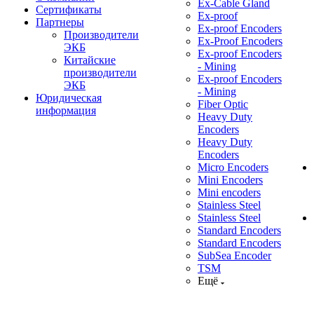
Ex-Cable Gland
Сертификаты
Ex-proof
Партнеры
Ex-proof Encoders
Производители
Ex-Proof Encoders
ЭКБ
Ex-proof Encoders
Китайские
- Mining
производители
Ex-proof Encoders
ЭКБ
- Mining
Юридическая
Fiber Optic
информация
Heavy Duty
Encoders
Heavy Duty
Encoders
Micro Encoders
Mini Encoders
Mini encoders
Stainless Steel
Stainless Steel
Standard Encoders
Standard Encoders
SubSea Encoder
TSM
Ещё