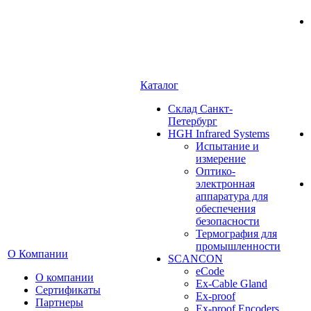
Каталог
Cклад Санкт-
Петербург
HGH Infrared Systems
Испытание и
измерение
Оптико-
электронная
аппаратура для
обеспечения
безопасности
Термография для
промышленности
О Компании
SCANCON
eCode
О компании
Ex-Cable Gland
Сертификаты
Ex-proof
Партнеры
Ex-proof Encoders