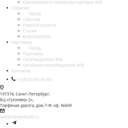
Комплексная и проектная поставка ЭКБ
События
Назад
События
Новости отрасли
Статьи
Мероприятия
Партнеры
Назад
Партнеры
Производители ЭКБ
Китайские производители ЭКБ
Контакты
+7 (812) 565-65-56
197374, Санкт-Петербург,
БЦ «Гулливер-2»,
Торфяная дорога, дом 7-Ф, оф. №609
sale@forwardspb.ru