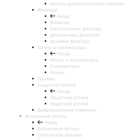
Металл-диэлектрические зеркала
Фильтры
Назад
Фильтры
Узкополосные фильтры
Дихроичные делители
Краевые фильтры
Линзы и коллиматоры
Назад
Линзы и коллиматоры
Коллиматоры
Линзы
Призмы
Защитная оптика
Назад
Защитная оптика
Защитная оптика
Дифракционные элементы
Волоконная оптика
Назад
Волоконная оптика
Оптическое волокно