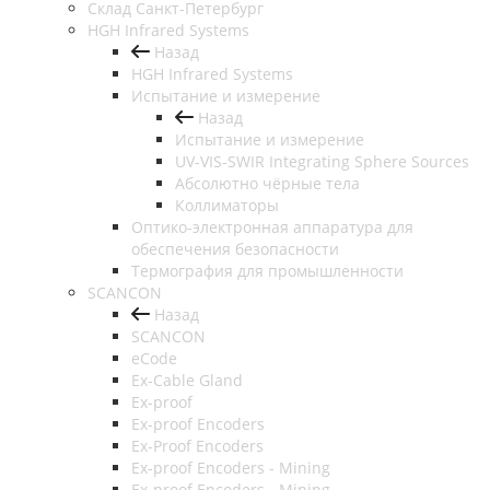
Cклад Санкт-Петербург
HGH Infrared Systems
Назад
HGH Infrared Systems
Испытание и измерение
Назад
Испытание и измерение
UV-VIS-SWIR Integrating Sphere Sources
Абсолютно чёрные тела
Коллиматоры
Оптико-электронная аппаратура для
обеспечения безопасности
Термография для промышленности
SCANCON
Назад
SCANCON
eCode
Ex-Cable Gland
Ex-proof
Ex-proof Encoders
Ex-Proof Encoders
Ex-proof Encoders - Mining
Ex-proof Encoders - Mining