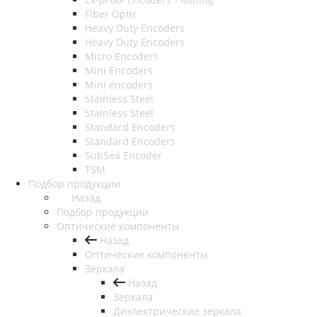
Fiber Optic
Heavy Duty Encoders
Heavy Duty Encoders
Micro Encoders
Mini Encoders
Mini encoders
Stainless Steel
Stainless Steel
Standard Encoders
Standard Encoders
SubSea Encoder
TSM
Подбор продукции
Назад
Подбор продукции
Оптические компоненты
Назад
Оптические компоненты
Зеркала
Назад
Зеркала
Диэлектрические зеркала