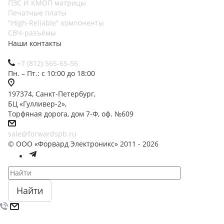
ПЗС И КМОП матрицы
Печатные платы
"High-Reliable" компоненты
СВЧ-разъёмы
Наши контакты
+7 (812) 565-65-56
Пн. – Пт.: с 10:00 до 18:00
197374, Санкт-Петербург,
БЦ «Гулливер-2»,
Торфяная дорога, дом 7-Ф, оф. №609
sale@forwardspb.ru
© ООО «Форвард Электроникс» 2011 - 2026
Найти