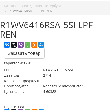
Каталог
Cклад Санкт-Петербург
R1WV6416RSA-5SI LPF REN
R1WV6416RSA-5SI LPF
REN
Заказать товар
Характеристики
PN
R1WV6416RSA-5SI
Дата код
2714
Кол-во на продажу шт.
1
Производитель
Renesas Semiconductor
Цена за шт.
4 603,56
Поделиться