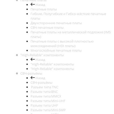
Печатные платы
Назад
Печатные платы
Гибкие, Полугибкие и Гибко-жёсткие печатные
платы
Двухсторонние печатные платы
СВЧ печатные платы
Печатные платы на металлической подложке (IMS
платы)
Печатные платы с высокой плотностью
межсоединений (HDI платы)
Многослойные печатные платы
"High-Reliable" компоненты
Назад
"High-Reliable" компоненты
"High-Reliable" компоненты
СВЧ-разъёмы
Назад
СВЧ-разъёмы
Разъем типа TNC
Разъем типа BNC
Разъем типа MMCX
Разъем типа Mini-UHF
Разъем типа UHF
Разъем типа Mini-SMP