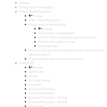
Каталог
Cклад Санкт-Петербург
HGH Infrared Systems
Назад
HGH Infrared Systems
Испытание и измерение
Назад
Испытание и измерение
UV-VIS-SWIR Integrating Sphere Sources
Абсолютно чёрные тела
Коллиматоры
Оптико-электронная аппаратура для обеспечения
безопасности
Термография для промышленности
SCANCON
Назад
SCANCON
eCode
Ex-Cable Gland
Ex-proof
Ex-proof Encoders
Ex-Proof Encoders
Ex-proof Encoders - Mining
Ex-proof Encoders - Mining
Fiber Optic