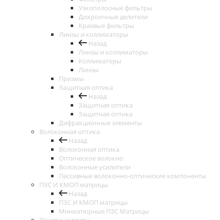
Узкополосные фильтры
Дихроичные делители
Краевые фильтры
Линзы и коллиматоры
Назад
Линзы и коллиматоры
Коллиматоры
Линзы
Призмы
Защитная оптика
Назад
Защитная оптика
Защитная оптика
Дифракционные элементы
Волоконная оптика
Назад
Волоконная оптика
Оптическое волокно
Волоконные усилители
Пассивные волоконно-оптические компоненты
ПЗС И КМОП матрицы
Назад
ПЗС И КМОП матрицы
Миниатюрные ПЗС Матрицы