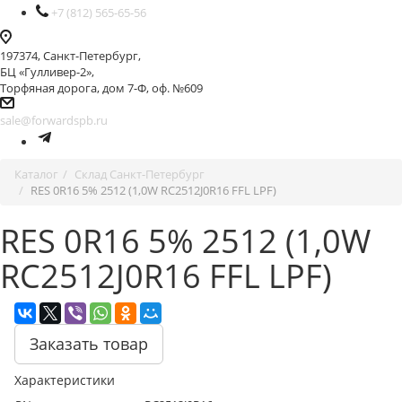
+7 (812) 565-65-56
197374, Санкт-Петербург,
БЦ «Гулливер-2»,
Торфяная дорога, дом 7-Ф, оф. №609
sale@forwardspb.ru
Каталог
Cклад Санкт-Петербург
RES 0R16 5% 2512 (1,0W RC2512J0R16 FFL LPF)
RES 0R16 5% 2512 (1,0W
RC2512J0R16 FFL LPF)
Заказать товар
Характеристики