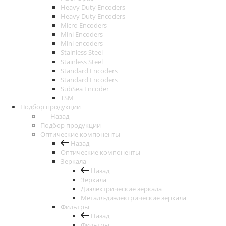
Heavy Duty Encoders
Heavy Duty Encoders
Micro Encoders
Mini Encoders
Mini encoders
Stainless Steel
Stainless Steel
Standard Encoders
Standard Encoders
SubSea Encoder
TSM
Подбор продукции
Назад
Подбор продукции
Оптические компоненты
Назад
Оптические компоненты
Зеркала
Назад
Зеркала
Диэлектрические зеркала
Металл-диэлектрические зеркала
Фильтры
Назад
Фильтры