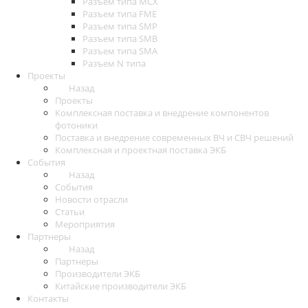
Разъем типа MCX
Разъем типа FME
Разъем типа SMP
Разъем типа SMB
Разъем типа SMA
Разъем N типа
Проекты
Назад
Проекты
Комплексная поставка и внедрение компонентов
фотоники
Поставка и внедрение современных ВЧ и СВЧ решений
Комплексная и проектная поставка ЭКБ
События
Назад
События
Новости отрасли
Статьи
Мероприятия
Партнеры
Назад
Партнеры
Производители ЭКБ
Китайские производители ЭКБ
Контакты