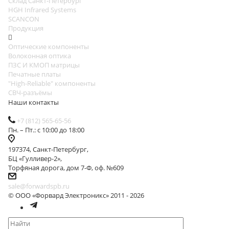
Cклад Санкт-Петербург
HGH Infrared Systems
SCANCON
Продукция
Оптические компоненты
Волоконная оптика
ПЗС И КМОП матрицы
Печатные платы
"High-Reliable" компоненты
СВЧ-разъёмы
Наши контакты
+7 (812) 565-65-56
Пн. – Пт.: с 10:00 до 18:00
197374, Санкт-Петербург,
БЦ «Гулливер-2»,
Торфяная дорога, дом 7-Ф, оф. №609
sale@forwardspb.ru
© ООО «Форвард Электроникс» 2011 - 2026