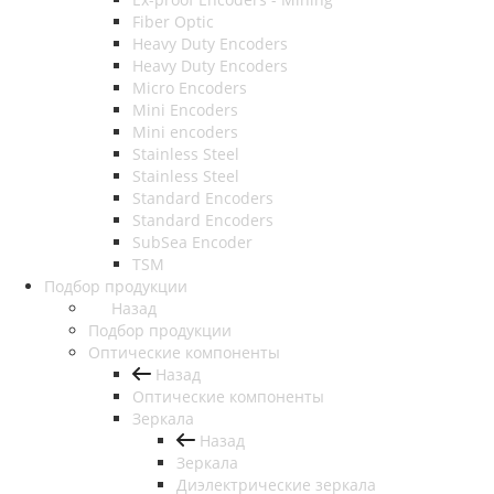
Fiber Optic
Heavy Duty Encoders
Heavy Duty Encoders
Micro Encoders
Mini Encoders
Mini encoders
Stainless Steel
Stainless Steel
Standard Encoders
Standard Encoders
SubSea Encoder
TSM
Подбор продукции
Назад
Подбор продукции
Оптические компоненты
Назад
Оптические компоненты
Зеркала
Назад
Зеркала
Диэлектрические зеркала