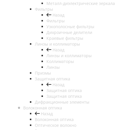
Металл-диэлектрические зеркала
Фильтры
Назад
Фильтры
Узкополосные фильтры
Дихроичные делители
Краевые фильтры
Линзы и коллиматоры
Назад
Линзы и коллиматоры
Коллиматоры
Линзы
Призмы
Защитная оптика
Назад
Защитная оптика
Защитная оптика
Дифракционные элементы
Волоконная оптика
Назад
Волоконная оптика
Оптическое волокно