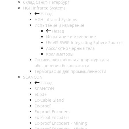
Cклад Санкт-Петербург
HGH Infrared Systems
Назад
HGH Infrared Systems
Испытание и измерение
Назад
Испытание и измерение
UV-VIS-SWIR Integrating Sphere Sources
Абсолютно чёрные тела
Коллиматоры
Оптико-электронная аппаратура для
обеспечения безопасности
Термография для промышленности
SCANCON
Назад
SCANCON
eCode
Ex-Cable Gland
Ex-proof
Ex-proof Encoders
Ex-Proof Encoders
Ex-proof Encoders - Mining
Ex-proof Encoders - Mining