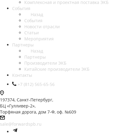
Комплексная и проектная поставка ЭКБ
События
Назад
События
Новости отрасли
Статьи
Мероприятия
Партнеры
Назад
Партнеры
Производители ЭКБ
Китайские производители ЭКБ
Контакты
+7 (812) 565-65-56
197374, Санкт-Петербург,
БЦ «Гулливер-2»,
Торфяная дорога, дом 7-Ф, оф. №609
sale@forwardspb.ru