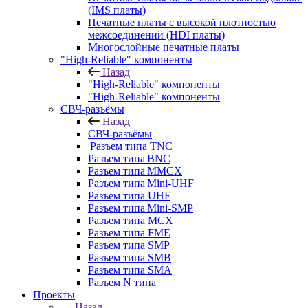
(IMS платы)
Печатные платы с высокой плотностью
межсоединений (HDI платы)
Многослойные печатные платы
"High-Reliable" компоненты
Назад
"High-Reliable" компоненты
"High-Reliable" компоненты
СВЧ-разъёмы
Назад
СВЧ-разъёмы
Разъем типа TNC
Разъем типа BNC
Разъем типа MMCX
Разъем типа Mini-UHF
Разъем типа UHF
Разъем типа Mini-SMP
Разъем типа MCX
Разъем типа FME
Разъем типа SMP
Разъем типа SMB
Разъем типа SMA
Разъем N типа
Проекты
Назад