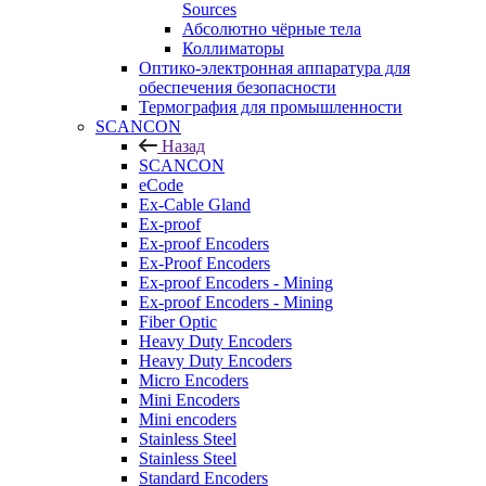
Sources
Абсолютно чёрные тела
Коллиматоры
Оптико-электронная аппаратура для
обеспечения безопасности
Термография для промышленности
SCANCON
Назад
SCANCON
eCode
Ex-Cable Gland
Ex-proof
Ex-proof Encoders
Ex-Proof Encoders
Ex-proof Encoders - Mining
Ex-proof Encoders - Mining
Fiber Optic
Heavy Duty Encoders
Heavy Duty Encoders
Micro Encoders
Mini Encoders
Mini encoders
Stainless Steel
Stainless Steel
Standard Encoders