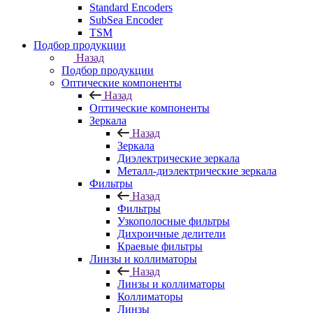
Standard Encoders
SubSea Encoder
TSM
Подбор продукции
Назад
Подбор продукции
Оптические компоненты
Назад
Оптические компоненты
Зеркала
Назад
Зеркала
Диэлектрические зеркала
Металл-диэлектрические зеркала
Фильтры
Назад
Фильтры
Узкополосные фильтры
Дихроичные делители
Краевые фильтры
Линзы и коллиматоры
Назад
Линзы и коллиматоры
Коллиматоры
Линзы