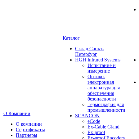
Каталог
Cклад Санкт-
Петербург
HGH Infrared Systems
Испытание и
измерение
Оптико-
электронная
аппаратура для
обеспечения
безопасности
Термография для
промышленности
О Компании
SCANCON
eCode
О компании
Ex-Cable Gland
Сертификаты
Ex-proof
Партнеры
Ex-proof Encoders