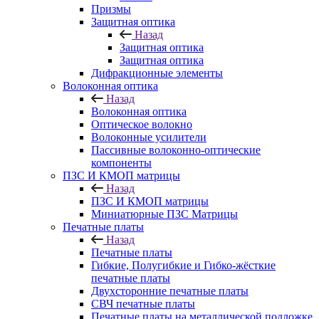
Призмы
Защитная оптика
Назад
Защитная оптика
Защитная оптика
Дифракционные элементы
Волоконная оптика
Назад
Волоконная оптика
Оптическое волокно
Волоконные усилители
Пассивные волоконно-оптические
компоненты
ПЗС И КМОП матрицы
Назад
ПЗС И КМОП матрицы
Миниатюрные ПЗС Матрицы
Печатные платы
Назад
Печатные платы
Гибкие, Полугибкие и Гибко-жёсткие
печатные платы
Двухсторонние печатные платы
СВЧ печатные платы
Печатные платы на металлической подложке