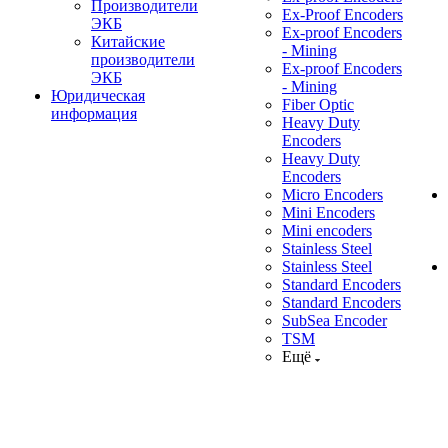
Производители
Ex-Proof Encoders
ЭКБ
Ex-proof Encoders
Китайские
- Mining
производители
Ex-proof Encoders
ЭКБ
- Mining
Юридическая
Fiber Optic
информация
Heavy Duty
Encoders
Heavy Duty
Encoders
Micro Encoders
Mini Encoders
Mini encoders
Stainless Steel
Stainless Steel
Standard Encoders
Standard Encoders
SubSea Encoder
TSM
Ещё