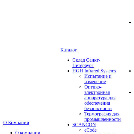
Каталог
Cклад Санкт-
Петербург
HGH Infrared Systems
Испытание и
измерение
Оптико-
электронная
аппаратура для
обеспечения
безопасности
Термография для
промышленности
О Компании
SCANCON
eCode
О компании