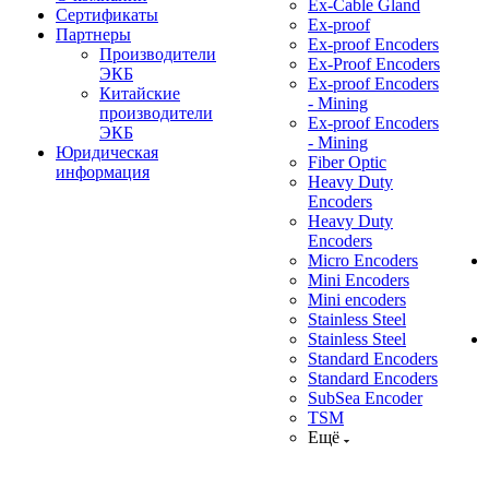
Ex-Cable Gland
Сертификаты
Ex-proof
Партнеры
Ex-proof Encoders
Производители
Ex-Proof Encoders
ЭКБ
Ex-proof Encoders
Китайские
- Mining
производители
Ex-proof Encoders
ЭКБ
- Mining
Юридическая
Fiber Optic
информация
Heavy Duty
Encoders
Heavy Duty
Encoders
Micro Encoders
Mini Encoders
Mini encoders
Stainless Steel
Stainless Steel
Standard Encoders
Standard Encoders
SubSea Encoder
TSM
Ещё