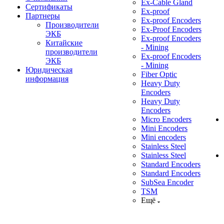
Ex-Cable Gland
Сертификаты
Ex-proof
Партнеры
Ex-proof Encoders
Производители
Ex-Proof Encoders
ЭКБ
Ex-proof Encoders
Китайские
- Mining
производители
Ex-proof Encoders
ЭКБ
- Mining
Юридическая
Fiber Optic
информация
Heavy Duty
Encoders
Heavy Duty
Encoders
Micro Encoders
Mini Encoders
Mini encoders
Stainless Steel
Stainless Steel
Standard Encoders
Standard Encoders
SubSea Encoder
TSM
Ещё