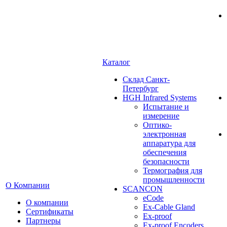
Каталог
Cклад Санкт-
Петербург
HGH Infrared Systems
Испытание и
измерение
Оптико-
электронная
аппаратура для
обеспечения
безопасности
Термография для
промышленности
О Компании
SCANCON
eCode
О компании
Ex-Cable Gland
Сертификаты
Ex-proof
Партнеры
Ex-proof Encoders