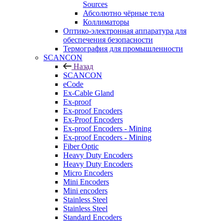
Sources
Абсолютно чёрные тела
Коллиматоры
Оптико-электронная аппаратура для
обеспечения безопасности
Термография для промышленности
SCANCON
Назад
SCANCON
eCode
Ex-Cable Gland
Ex-proof
Ex-proof Encoders
Ex-Proof Encoders
Ex-proof Encoders - Mining
Ex-proof Encoders - Mining
Fiber Optic
Heavy Duty Encoders
Heavy Duty Encoders
Micro Encoders
Mini Encoders
Mini encoders
Stainless Steel
Stainless Steel
Standard Encoders