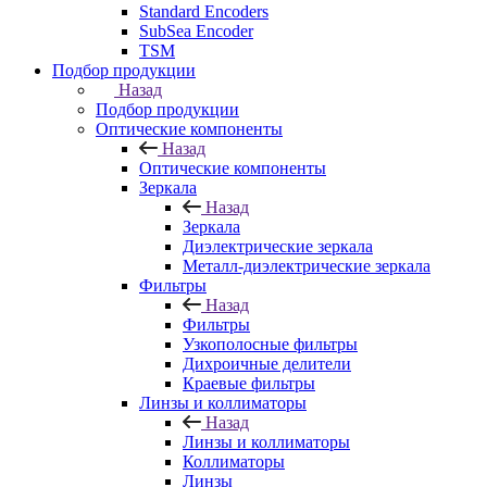
Standard Encoders
SubSea Encoder
TSM
Подбор продукции
Назад
Подбор продукции
Оптические компоненты
Назад
Оптические компоненты
Зеркала
Назад
Зеркала
Диэлектрические зеркала
Металл-диэлектрические зеркала
Фильтры
Назад
Фильтры
Узкополосные фильтры
Дихроичные делители
Краевые фильтры
Линзы и коллиматоры
Назад
Линзы и коллиматоры
Коллиматоры
Линзы