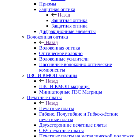
Призмы
Защитная оптика
Назад
Защитная оптика
Защитная оптика
Дифракционные элементы
Волоконная оптика
Назад
Волоконная оптика
Оптическое волокно
Волоконные усилители
Пассивные волоконно-оптические
компоненты
ПЗС И КМОП матрицы
Назад
ПЗС И КМОП матрицы
Миниатюрные ПЗС Матрицы
Печатные платы
Назад
Печатные платы
Гибкие, Полугибкие и Гибко-жёсткие
печатные платы
Двухсторонние печатные платы
СВЧ печатные платы
Печатные платы на металлической подложке