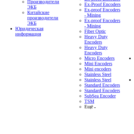
Производители
Ex-Proof Encoders
ЭКБ
Ex-proof Encoders
Китайские
- Mining
производители
Ex-proof Encoders
ЭКБ
- Mining
Юридическая
Fiber Optic
информация
Heavy Duty
Encoders
Heavy Duty
Encoders
Micro Encoders
Mini Encoders
Mini encoders
Stainless Steel
Stainless Steel
Standard Encoders
Standard Encoders
SubSea Encoder
TSM
Ещё