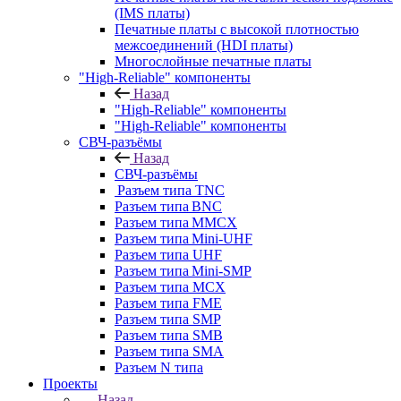
(IMS платы)
Печатные платы с высокой плотностью
межсоединений (HDI платы)
Многослойные печатные платы
"High-Reliable" компоненты
Назад
"High-Reliable" компоненты
"High-Reliable" компоненты
СВЧ-разъёмы
Назад
СВЧ-разъёмы
Разъем типа TNC
Разъем типа BNC
Разъем типа MMCX
Разъем типа Mini-UHF
Разъем типа UHF
Разъем типа Mini-SMP
Разъем типа MCX
Разъем типа FME
Разъем типа SMP
Разъем типа SMB
Разъем типа SMA
Разъем N типа
Проекты
Назад