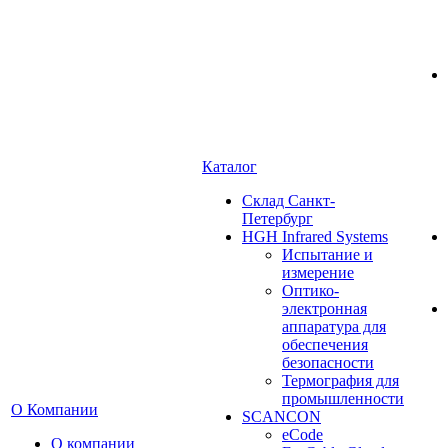
Каталог
Cклад Санкт-
Петербург
HGH Infrared Systems
Испытание и
измерение
Оптико-
электронная
аппаратура для
обеспечения
безопасности
Термография для
промышленности
О Компании
SCANCON
eCode
О компании