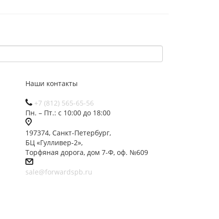
Наши контакты
+7 (812) 565-65-56
Пн. – Пт.: с 10:00 до 18:00
197374, Санкт-Петербург,
БЦ «Гулливер-2»,
Торфяная дорога, дом 7-Ф, оф. №609
sale@forwardspb.ru