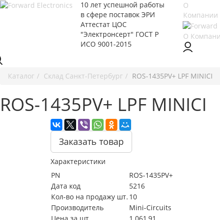
10 лет успешной работы
О
в сфере
поставок ЭРИ
Компании
Аттестат ЦОС
"Электронсерт" ГОСТ Р
О Компан
ИСО 9001-2015
Каталог
Cклад Санкт-Петербург
ROS-1435PV+ LPF MINICI
ROS-1435PV+ LPF MINICI
Заказать товар
Характеристики
PN
ROS-1435PV+
Дата код
5216
Кол-во на продажу шт.
10
Производитель
Mini-Circuits
Цена за шт.
1 061,91