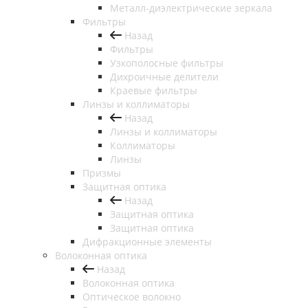
Металл-диэлектрические зеркала
Фильтры
Назад
Фильтры
Узкополосные фильтры
Дихроичные делители
Краевые фильтры
Линзы и коллиматоры
Назад
Линзы и коллиматоры
Коллиматоры
Линзы
Призмы
Защитная оптика
Назад
Защитная оптика
Защитная оптика
Дифракционные элементы
Волоконная оптика
Назад
Волоконная оптика
Оптическое волокно