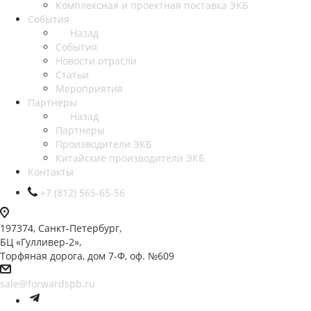
Комплексная и проектная поставка ЭКБ
События
Назад
События
Новости отрасли
Статьи
Мероприятия
Партнеры
Назад
Партнеры
Производители ЭКБ
Китайские производители ЭКБ
Контакты
+7 (812) 565-65-56
197374, Санкт-Петербург,
БЦ «Гулливер-2»,
Торфяная дорога, дом 7-Ф, оф. №609
sale@forwardspb.ru