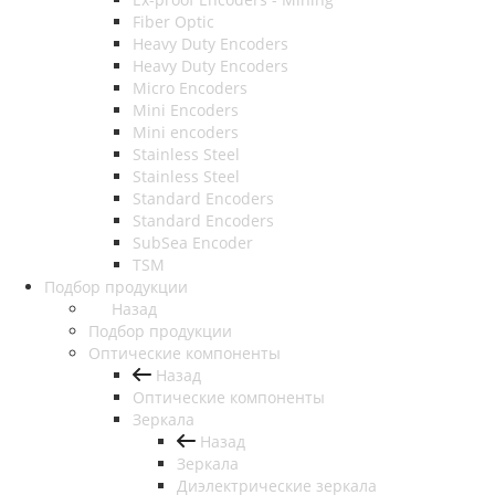
Fiber Optic
Heavy Duty Encoders
Heavy Duty Encoders
Micro Encoders
Mini Encoders
Mini encoders
Stainless Steel
Stainless Steel
Standard Encoders
Standard Encoders
SubSea Encoder
TSM
Подбор продукции
Назад
Подбор продукции
Оптические компоненты
Назад
Оптические компоненты
Зеркала
Назад
Зеркала
Диэлектрические зеркала