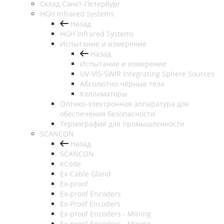
Cклад Санкт-Петербург
HGH Infrared Systems
Назад
HGH Infrared Systems
Испытание и измерение
Назад
Испытание и измерение
UV-VIS-SWIR Integrating Sphere Sources
Абсолютно чёрные тела
Коллиматоры
Оптико-электронная аппаратура для
обеспечения безопасности
Термография для промышленности
SCANCON
Назад
SCANCON
eCode
Ex-Cable Gland
Ex-proof
Ex-proof Encoders
Ex-Proof Encoders
Ex-proof Encoders - Mining
Ex-proof Encoders - Mining