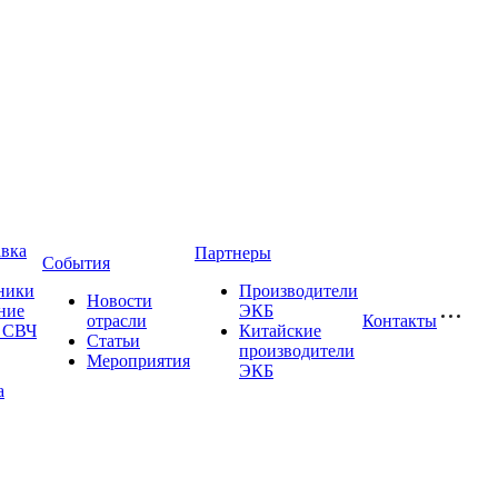
авка
Партнеры
События
ники
Производители
Новости
ние
ЭКБ
отрасли
Контакты
и СВЧ
Китайские
Статьи
производители
Мероприятия
ЭКБ
а