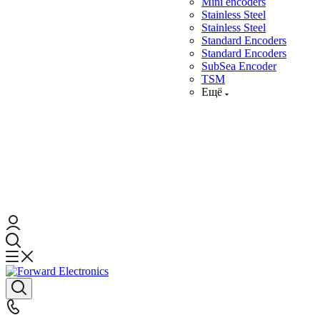
Mini encoders
Stainless Steel
Stainless Steel
Standard Encoders
Standard Encoders
SubSea Encoder
TSM
Ещё