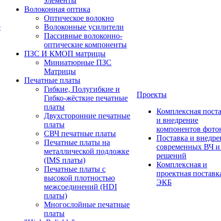
элементы
Волоконная оптика
Оптическое волокно
е
Волоконные усилители
Пассивные волоконно-
оптические компоненты
ПЗС И КМОП матрицы
Миниатюрные ПЗС
Матрицы
Печатные платы
Гибкие, Полугибкие и
Проекты
Гибко-жёсткие печатные
платы
Комплексная пост
Двухсторонние печатные
и внедрение
платы
компонентов фото
СВЧ печатные платы
Поставка и внедре
Печатные платы на
современных ВЧ 
металлической подложке
решений
(IMS платы)
Комплексная и
Печатные платы с
проектная поставк
высокой плотностью
ЭКБ
межсоединений (HDI
платы)
Многослойные печатные
платы