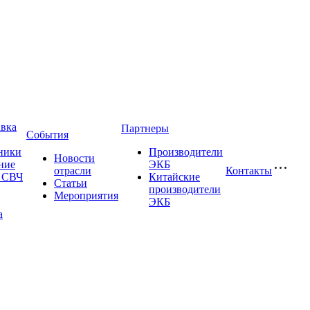
авка
Партнеры
События
ники
Производители
Новости
ние
ЭКБ
отрасли
Контакты
и СВЧ
Китайские
Статьи
производители
Мероприятия
ЭКБ
а