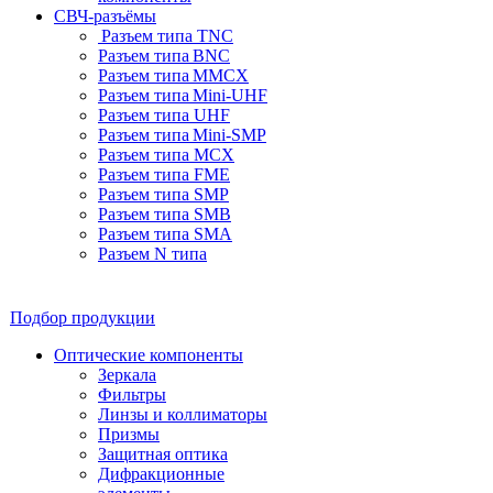
СВЧ-разъёмы
Разъем типа TNC
Разъем типа BNC
Разъем типа MMCX
Разъем типа Mini-UHF
Разъем типа UHF
Разъем типа Mini-SMP
Разъем типа MCX
Разъем типа FME
Разъем типа SMP
Разъем типа SMB
Разъем типа SMA
Разъем N типа
Подбор продукции
Оптические компоненты
Зеркала
Фильтры
Линзы и коллиматоры
Призмы
Защитная оптика
Дифракционные