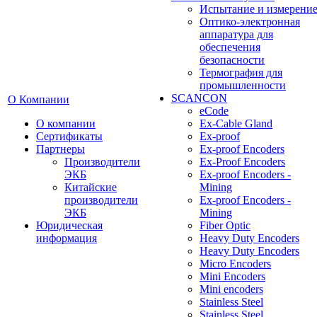
Испытание и измерени
Оптико-электронная
аппаратура для
обеспечения
безопасности
Термография для
промышленности
SCANCON
О Компании
eCode
О компании
Ex-Cable Gland
Сертификаты
Ex-proof
Партнеры
Ex-proof Encoders
Производители
Ex-Proof Encoders
ЭКБ
Ex-proof Encoders -
Китайские
Mining
производители
Ex-proof Encoders -
ЭКБ
Mining
Юридическая
Fiber Optic
информация
Heavy Duty Encoders
Heavy Duty Encoders
Micro Encoders
Mini Encoders
Mini encoders
Stainless Steel
Stainless Steel