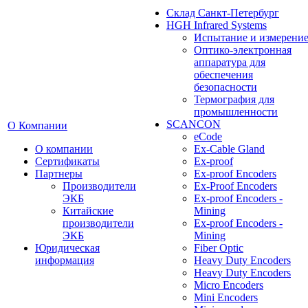
Cклад Санкт-Петербург
HGH Infrared Systems
Испытание и измерени
Оптико-электронная
аппаратура для
обеспечения
безопасности
Термография для
промышленности
SCANCON
О Компании
eCode
О компании
Ex-Cable Gland
Сертификаты
Ex-proof
Партнеры
Ex-proof Encoders
Производители
Ex-Proof Encoders
ЭКБ
Ex-proof Encoders -
Китайские
Mining
производители
Ex-proof Encoders -
ЭКБ
Mining
Юридическая
Fiber Optic
информация
Heavy Duty Encoders
Heavy Duty Encoders
Micro Encoders
Mini Encoders