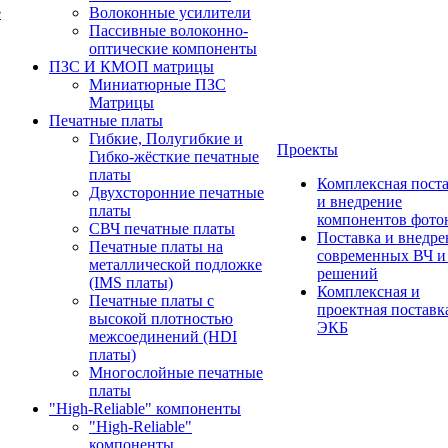
е
Волоконные усилители
Пассивные волоконно-
оптические компоненты
ПЗС И КМОП матрицы
Миниатюрные ПЗС
Матрицы
Печатные платы
Гибкие, Полугибкие и
Проекты
Гибко-жёсткие печатные
платы
Комплексная пост
Двухсторонние печатные
и внедрение
платы
компонентов фото
СВЧ печатные платы
Поставка и внедре
Печатные платы на
современных ВЧ 
металлической подложке
решений
(IMS платы)
Комплексная и
Печатные платы с
проектная поставк
высокой плотностью
ЭКБ
межсоединений (HDI
платы)
Многослойные печатные
платы
"High-Reliable" компоненты
"High-Reliable"
компоненты