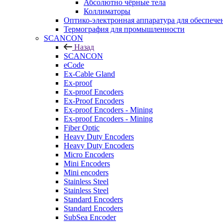
Абсолютно чёрные тела
Коллиматоры
Оптико-электронная аппаратура для обеспече
Термография для промышленности
SCANCON
Назад
SCANCON
eCode
Ex-Cable Gland
Ex-proof
Ex-proof Encoders
Ex-Proof Encoders
Ex-proof Encoders - Mining
Ex-proof Encoders - Mining
Fiber Optic
Heavy Duty Encoders
Heavy Duty Encoders
Micro Encoders
Mini Encoders
Mini encoders
Stainless Steel
Stainless Steel
Standard Encoders
Standard Encoders
SubSea Encoder