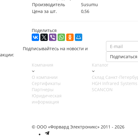
Производитель
Susumu
Цена за шт.
0,56
Поделиться
Подписывайтесь на новости и
акции:
Компания
Каталог
О компании
Cклад Санкт-Петербу
Сертификаты
HGH Infrared Systems
Партнеры
SCANCON
Юридическая
информация
© ООО «Форвард Электроникс» 2011 - 2026