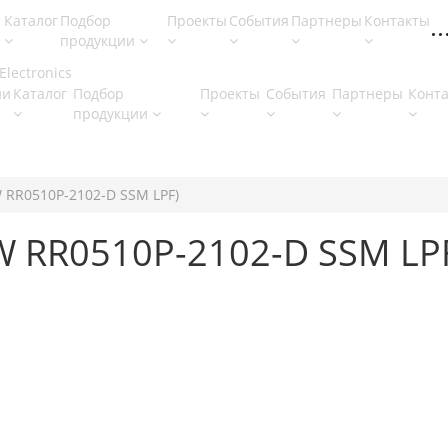
Каталог
Подбор
Проекты
События
Партнеры
Контакты
продукции
ии
Каталог
Подбор
Проекты
События
Партнеры
Конт
продукции
W RR0510P-2102-D SSM LPF)
3W RR0510P-2102-D SSM LP