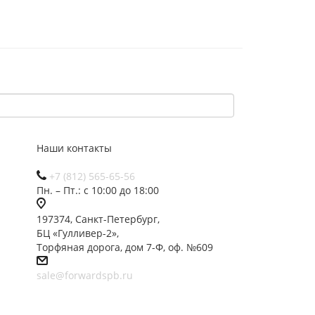
Наши контакты
+7 (812) 565-65-56
Пн. – Пт.: с 10:00 до 18:00
197374, Санкт-Петербург,
БЦ «Гулливер-2»,
Торфяная дорога, дом 7-Ф, оф. №609
sale@forwardspb.ru