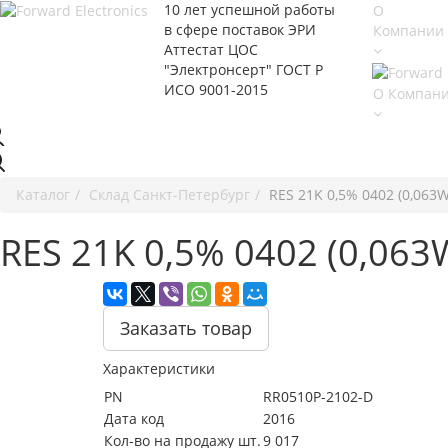
10 лет успешной работы
О
в сфере
поставок ЭРИ
Компании
Аттестат ЦОС
"Электронсерт" ГОСТ Р
ИСО 9001-2015
О Компан
Каталог
Cклад Санкт-Петербург
RES 21K 0,5% 0402 (0,063
RES 21K 0,5% 0402 (0,06
Заказать товар
Характеристики
PN
RR0510P-2102-D
Дата код
2016
Кол-во на продажу шт.
9 017