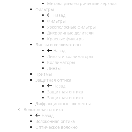
Металл-диэлектрические зеркала
Фильтры
Назад
Фильтры
Узкополосные фильтры
Дихроичные делители
Краевые фильтры
Линзы и коллиматоры
Назад
Линзы и коллиматоры
Коллиматоры
Линзы
Призмы
Защитная оптика
Назад
Защитная оптика
Защитная оптика
Дифракционные элементы
Волоконная оптика
Назад
Волоконная оптика
Оптическое волокно