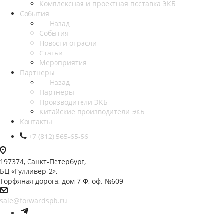
Комплексная и проектная поставка ЭКБ
События
Назад
События
Новости отрасли
Статьи
Мероприятия
Партнеры
Назад
Партнеры
Производители ЭКБ
Китайские производители ЭКБ
Контакты
+7 (812) 565-65-56
197374, Санкт-Петербург,
БЦ «Гулливер-2»,
Торфяная дорога, дом 7-Ф, оф. №609
sale@forwardspb.ru