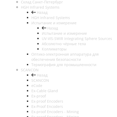
Cклад Санкт-Петербург
HGH Infrared Systems
Назад
HGH Infrared Systems
Испытание и измерение
Назад
Испытание и измерение
UV-VIS-SWIR Integrating Sphere Sources
Абсолютно чёрные тела
Коллиматоры
Оптико-электронная аппаратура для
обеспечения безопасности
Термография для промышленности
SCANCON
Назад
SCANCON
eCode
Ex-Cable Gland
Ex-proof
Ex-proof Encoders
Ex-Proof Encoders
Ex-proof Encoders - Mining
Ex-proof Encoders - Mining