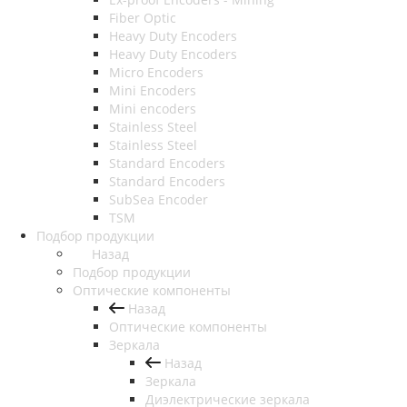
Fiber Optic
Heavy Duty Encoders
Heavy Duty Encoders
Micro Encoders
Mini Encoders
Mini encoders
Stainless Steel
Stainless Steel
Standard Encoders
Standard Encoders
SubSea Encoder
TSM
Подбор продукции
Назад
Подбор продукции
Оптические компоненты
Назад
Оптические компоненты
Зеркала
Назад
Зеркала
Диэлектрические зеркала