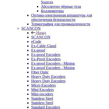
Sources
Абсолютно чёрные тела
Коллиматоры
Оптико-электронная аппаратура для
обеспечения безопасности
Термография для промышленности
SCANCON
Назад
SCANCON
eCode
Ex-Cable Gland
Ex-proof
Ex-proof Encoders
Ex-Proof Encoders
Ex-proof Encoders - Mining
Ex-proof Encoders - Mining
Fiber Optic
Heavy Duty Encoders
Heavy Duty Encoders
Micro Encoders
Mini Encoders
Mini encoders
Stainless Steel
Stainless Steel
Standard Encoders