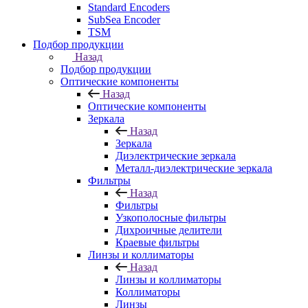
Standard Encoders
SubSea Encoder
TSM
Подбор продукции
Назад
Подбор продукции
Оптические компоненты
Назад
Оптические компоненты
Зеркала
Назад
Зеркала
Диэлектрические зеркала
Металл-диэлектрические зеркала
Фильтры
Назад
Фильтры
Узкополосные фильтры
Дихроичные делители
Краевые фильтры
Линзы и коллиматоры
Назад
Линзы и коллиматоры
Коллиматоры
Линзы