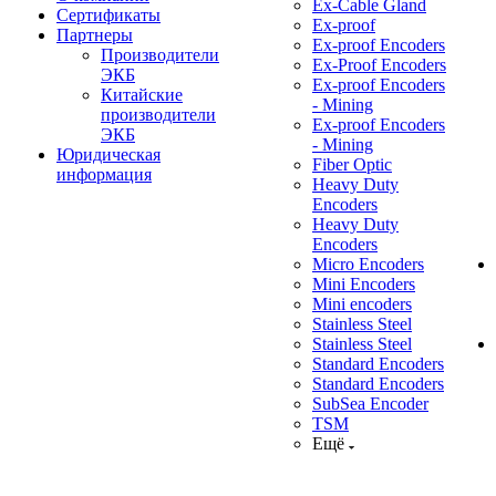
Ex-Cable Gland
Сертификаты
Ex-proof
Партнеры
Ex-proof Encoders
Производители
Ex-Proof Encoders
ЭКБ
Ex-proof Encoders
Китайские
- Mining
производители
Ex-proof Encoders
ЭКБ
- Mining
Юридическая
Fiber Optic
информация
Heavy Duty
Encoders
Heavy Duty
Encoders
Micro Encoders
Mini Encoders
Mini encoders
Stainless Steel
Stainless Steel
Standard Encoders
Standard Encoders
SubSea Encoder
TSM
Ещё