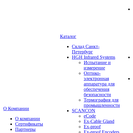
Каталог
Cклад Санкт-
Петербург
HGH Infrared Systems
Испытание и
измерение
Оптико-
электронная
аппаратура для
обеспечения
безопасности
Термография для
промышленности
О Компании
SCANCON
eCode
О компании
Ex-Cable Gland
Сертификаты
Ex-proof
Партнеры
Ex-proof Encoders