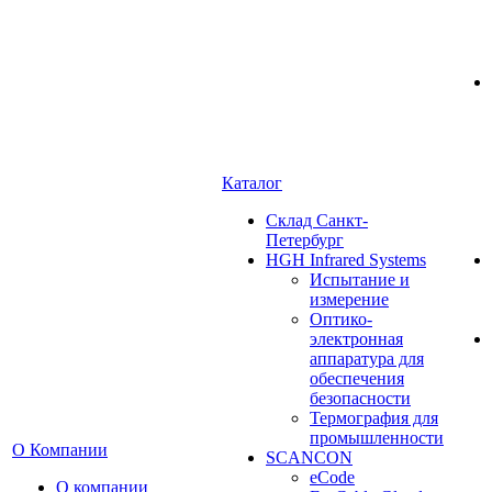
Каталог
Cклад Санкт-
Петербург
HGH Infrared Systems
Испытание и
измерение
Оптико-
электронная
аппаратура для
обеспечения
безопасности
Термография для
промышленности
О Компании
SCANCON
eCode
О компании