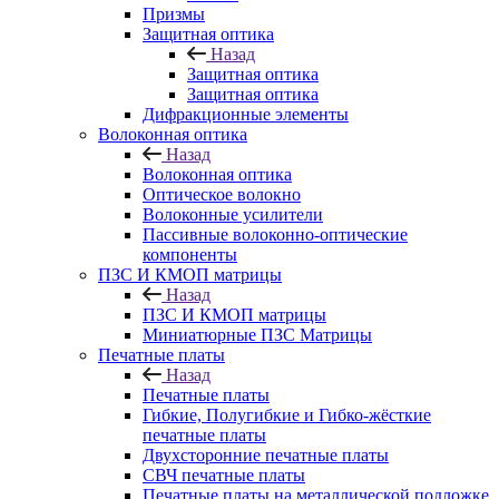
Призмы
Защитная оптика
Назад
Защитная оптика
Защитная оптика
Дифракционные элементы
Волоконная оптика
Назад
Волоконная оптика
Оптическое волокно
Волоконные усилители
Пассивные волоконно-оптические
компоненты
ПЗС И КМОП матрицы
Назад
ПЗС И КМОП матрицы
Миниатюрные ПЗС Матрицы
Печатные платы
Назад
Печатные платы
Гибкие, Полугибкие и Гибко-жёсткие
печатные платы
Двухсторонние печатные платы
СВЧ печатные платы
Печатные платы на металлической подложке