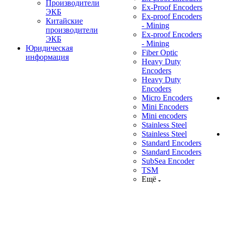
Производители
Ex-Proof Encoders
ЭКБ
Ex-proof Encoders
Китайские
- Mining
производители
Ex-proof Encoders
ЭКБ
- Mining
Юридическая
Fiber Optic
информация
Heavy Duty
Encoders
Heavy Duty
Encoders
Micro Encoders
Mini Encoders
Mini encoders
Stainless Steel
Stainless Steel
Standard Encoders
Standard Encoders
SubSea Encoder
TSM
Ещё