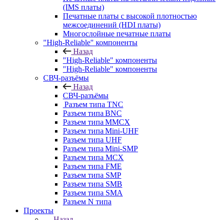
(IMS платы)
Печатные платы с высокой плотностью
межсоединений (HDI платы)
Многослойные печатные платы
"High-Reliable" компоненты
Назад
"High-Reliable" компоненты
"High-Reliable" компоненты
СВЧ-разъёмы
Назад
СВЧ-разъёмы
Разъем типа TNC
Разъем типа BNC
Разъем типа MMCX
Разъем типа Mini-UHF
Разъем типа UHF
Разъем типа Mini-SMP
Разъем типа MCX
Разъем типа FME
Разъем типа SMP
Разъем типа SMB
Разъем типа SMA
Разъем N типа
Проекты
Назад