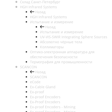
Cклад Санкт-Петербург
HGH Infrared Systems
Назад
HGH Infrared Systems
Испытание и измерение
Назад
Испытание и измерение
UV-VIS-SWIR Integrating Sphere Sources
Абсолютно чёрные тела
Коллиматоры
Оптико-электронная аппаратура для
обеспечения безопасности
Термография для промышленности
SCANCON
Назад
SCANCON
eCode
Ex-Cable Gland
Ex-proof
Ex-proof Encoders
Ex-Proof Encoders
Ex-proof Encoders - Mining
Ex-proof Encoders - Mining