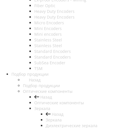
Fiber Optic
Heavy Duty Encoders
Heavy Duty Encoders
Micro Encoders
Mini Encoders
Mini encoders
Stainless Steel
Stainless Steel
Standard Encoders
Standard Encoders
SubSea Encoder
TSM
Подбор продукции
Назад
Подбор продукции
Оптические компоненты
Назад
Оптические компоненты
Зеркала
Назад
Зеркала
Диэлектрические зеркала