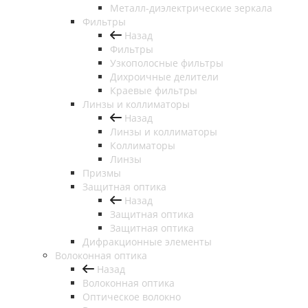
Металл-диэлектрические зеркала
Фильтры
Назад
Фильтры
Узкополосные фильтры
Дихроичные делители
Краевые фильтры
Линзы и коллиматоры
Назад
Линзы и коллиматоры
Коллиматоры
Линзы
Призмы
Защитная оптика
Назад
Защитная оптика
Защитная оптика
Дифракционные элементы
Волоконная оптика
Назад
Волоконная оптика
Оптическое волокно