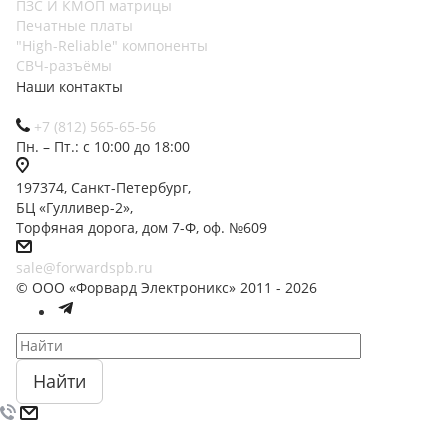
ПЗС И КМОП матрицы
Печатные платы
"High-Reliable" компоненты
СВЧ-разъёмы
Наши контакты
+7 (812) 565-65-56
Пн. – Пт.: с 10:00 до 18:00
197374, Санкт-Петербург,
БЦ «Гулливер-2»,
Торфяная дорога, дом 7-Ф, оф. №609
sale@forwardspb.ru
© ООО «Форвард Электроникс» 2011 - 2026
Найти