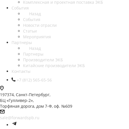
Комплексная и проектная поставка ЭКБ
События
Назад
События
Новости отрасли
Статьи
Мероприятия
Партнеры
Назад
Партнеры
Производители ЭКБ
Китайские производители ЭКБ
Контакты
+7 (812) 565-65-56
197374, Санкт-Петербург,
БЦ «Гулливер-2»,
Торфяная дорога, дом 7-Ф, оф. №609
sale@forwardspb.ru