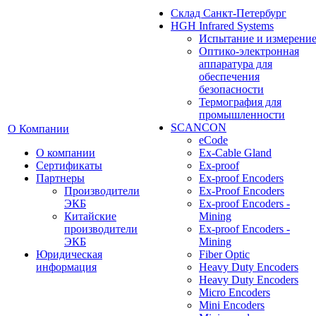
Cклад Санкт-Петербург
HGH Infrared Systems
Испытание и измерени
Оптико-электронная
аппаратура для
обеспечения
безопасности
Термография для
промышленности
SCANCON
О Компании
eCode
О компании
Ex-Cable Gland
Сертификаты
Ex-proof
Партнеры
Ex-proof Encoders
Производители
Ex-Proof Encoders
ЭКБ
Ex-proof Encoders -
Китайские
Mining
производители
Ex-proof Encoders -
ЭКБ
Mining
Юридическая
Fiber Optic
информация
Heavy Duty Encoders
Heavy Duty Encoders
Micro Encoders
Mini Encoders