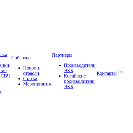
авка
Партнеры
События
ники
Производители
Новости
ние
ЭКБ
отрасли
Контакты
и СВЧ
Китайские
Статьи
производители
Мероприятия
ЭКБ
а