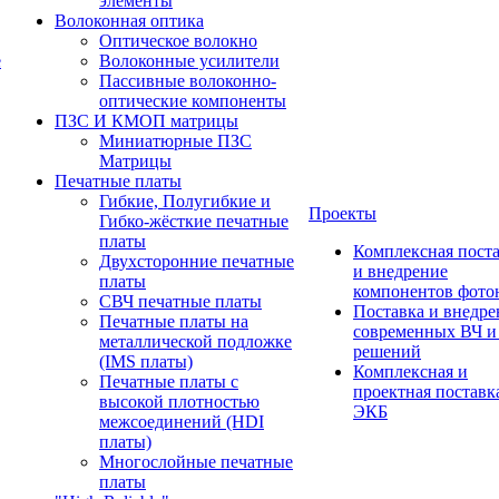
элементы
Волоконная оптика
Оптическое волокно
е
Волоконные усилители
Пассивные волоконно-
оптические компоненты
ПЗС И КМОП матрицы
Миниатюрные ПЗС
Матрицы
Печатные платы
Гибкие, Полугибкие и
Проекты
Гибко-жёсткие печатные
платы
Комплексная пост
Двухсторонние печатные
и внедрение
платы
компонентов фото
СВЧ печатные платы
Поставка и внедре
Печатные платы на
современных ВЧ 
металлической подложке
решений
(IMS платы)
Комплексная и
Печатные платы с
проектная поставк
высокой плотностью
ЭКБ
межсоединений (HDI
платы)
Многослойные печатные
платы