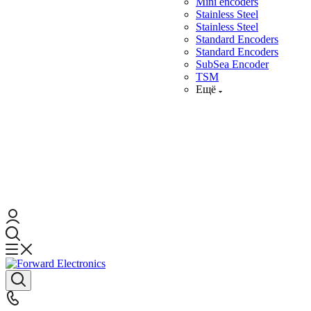
Mini encoders
Stainless Steel
Stainless Steel
Standard Encoders
Standard Encoders
SubSea Encoder
TSM
Ещё