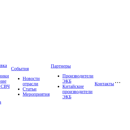
авка
Партнеры
События
ники
Производители
Новости
ние
ЭКБ
отрасли
Контакты
и СВЧ
Китайские
Статьи
производители
Мероприятия
ЭКБ
а