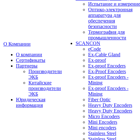
Испытание и измерени
Оптико-электронная
аппаратура для
обеспечения
безопасности
Термография для
промышленности
SCANCON
О Компании
eCode
О компании
Ex-Cable Gland
Сертификаты
Ex-proof
Партнеры
Ex-proof Encoders
Производители
Ex-Proof Encoders
ЭКБ
Ex-proof Encoders -
Китайские
Mining
производители
Ex-proof Encoders -
ЭКБ
Mining
Юридическая
Fiber Optic
информация
Heavy Duty Encoders
Heavy Duty Encoders
Micro Encoders
Mini Encoders
Mini encoders
Stainless Steel
Stainless Steel