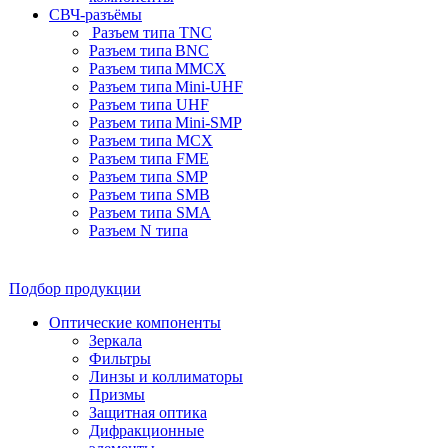
СВЧ-разъёмы
Разъем типа TNC
Разъем типа BNC
Разъем типа MMCX
Разъем типа Mini-UHF
Разъем типа UHF
Разъем типа Mini-SMP
Разъем типа MCX
Разъем типа FME
Разъем типа SMP
Разъем типа SMB
Разъем типа SMA
Разъем N типа
Подбор продукции
Оптические компоненты
Зеркала
Фильтры
Линзы и коллиматоры
Призмы
Защитная оптика
Дифракционные