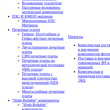
е
Волоконные усилители
Пассивные волоконно-
оптические компоненты
ПЗС И КМОП матрицы
Миниатюрные ПЗС
Матрицы
Печатные платы
Гибкие, Полугибкие и
Проекты
Гибко-жёсткие печатные
платы
Комплексная пост
Двухсторонние печатные
и внедрение
платы
компонентов фото
СВЧ печатные платы
Поставка и внедре
Печатные платы на
современных ВЧ 
металлической подложке
решений
(IMS платы)
Комплексная и
Печатные платы с
проектная поставк
высокой плотностью
ЭКБ
межсоединений (HDI
платы)
Многослойные печатные
платы
"High-Reliable" компоненты
"High-Reliable"
компоненты