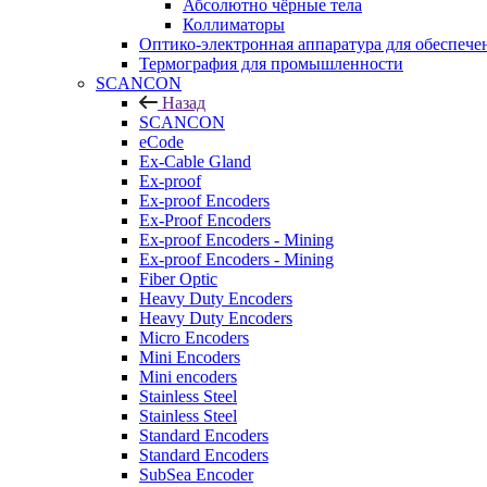
Абсолютно чёрные тела
Коллиматоры
Оптико-электронная аппаратура для обеспече
Термография для промышленности
SCANCON
Назад
SCANCON
eCode
Ex-Cable Gland
Ex-proof
Ex-proof Encoders
Ex-Proof Encoders
Ex-proof Encoders - Mining
Ex-proof Encoders - Mining
Fiber Optic
Heavy Duty Encoders
Heavy Duty Encoders
Micro Encoders
Mini Encoders
Mini encoders
Stainless Steel
Stainless Steel
Standard Encoders
Standard Encoders
SubSea Encoder