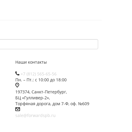
Наши контакты
+7 (812) 565-65-56
Пн. – Пт.: с 10:00 до 18:00
197374, Санкт-Петербург,
БЦ «Гулливер-2»,
Торфяная дорога, дом 7-Ф, оф. №609
sale@forwardspb.ru