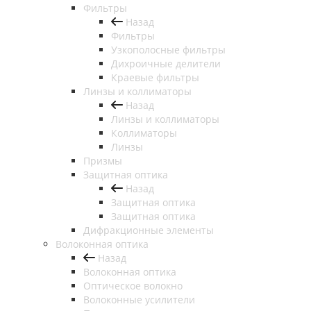
Фильтры
Назад
Фильтры
Узкополосные фильтры
Дихроичные делители
Краевые фильтры
Линзы и коллиматоры
Назад
Линзы и коллиматоры
Коллиматоры
Линзы
Призмы
Защитная оптика
Назад
Защитная оптика
Защитная оптика
Дифракционные элементы
Волоконная оптика
Назад
Волоконная оптика
Оптическое волокно
Волоконные усилители