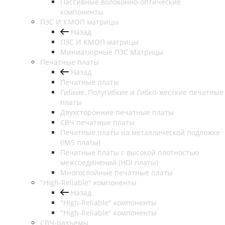
Пассивные волоконно-оптические
компоненты
ПЗС И КМОП матрицы
Назад
ПЗС И КМОП матрицы
Миниатюрные ПЗС Матрицы
Печатные платы
Назад
Печатные платы
Гибкие, Полугибкие и Гибко-жёсткие печатные
платы
Двухсторонние печатные платы
СВЧ печатные платы
Печатные платы на металлической подложке
(IMS платы)
Печатные платы с высокой плотностью
межсоединений (HDI платы)
Многослойные печатные платы
"High-Reliable" компоненты
Назад
"High-Reliable" компоненты
"High-Reliable" компоненты
СВЧ-разъёмы