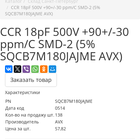
Каталог
Cклад Санкт-Петербург
CCR 18pF 500V +90+/-30 ppm/C SMD-2 (5%
SQCB7M180JAJME AVX)
CCR 18pF 500V +90+/-30
ppm/C SMD-2 (5%
SQCB7M180JAJME AVX)
Заказать товар
Характеристики
PN
SQCB7M180JAJME
Дата код
0514
Кол-во на продажу шт.
138
Производитель
AVX
Цена за шт.
57,82