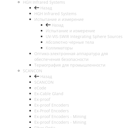
HGH Infrared Systems
Назад
HGH Infrared Systems
Испытание и измерение
Назад
Испытание и измерение
UV-VIS-SWIR Integrating Sphere Sources
Абсолютно чёрные тела
Коллиматоры
Оптико-электронная аппаратура для
обеспечения безопасности
Термография для промышленности
SCANCON
Назад
SCANCON
eCode
Ex-Cable Gland
Ex-proof
Ex-proof Encoders
Ex-Proof Encoders
Ex-proof Encoders - Mining
Ex-proof Encoders - Mining
Fiber Optic