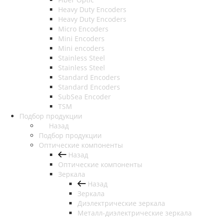
Heavy Duty Encoders
Heavy Duty Encoders
Micro Encoders
Mini Encoders
Mini encoders
Stainless Steel
Stainless Steel
Standard Encoders
Standard Encoders
SubSea Encoder
TSM
Подбор продукции
Назад
Подбор продукции
Оптические компоненты
Назад
Оптические компоненты
Зеркала
Назад
Зеркала
Диэлектрические зеркала
Металл-диэлектрические зеркала