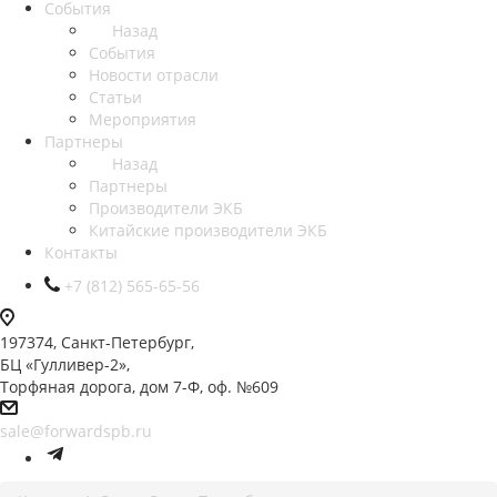
События
Назад
События
Новости отрасли
Статьи
Мероприятия
Партнеры
Назад
Партнеры
Производители ЭКБ
Китайские производители ЭКБ
Контакты
+7 (812) 565-65-56
197374, Санкт-Петербург,
БЦ «Гулливер-2»,
Торфяная дорога, дом 7-Ф, оф. №609
sale@forwardspb.ru