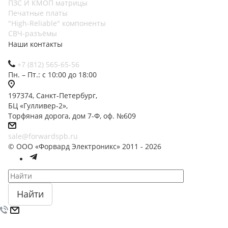
ПЗС И КМОП матрицы
Печатные платы
"High-Reliable" компоненты
СВЧ-разъёмы
Наши контакты
+7 (812) 565-65-56
Пн. – Пт.: с 10:00 до 18:00
197374, Санкт-Петербург,
БЦ «Гулливер-2»,
Торфяная дорога, дом 7-Ф, оф. №609
sale@forwardspb.ru
© ООО «Форвард Электроникс» 2011 - 2026
Найти