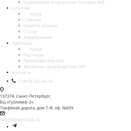
Комплексная и проектная поставка ЭКБ
События
Назад
События
Новости отрасли
Статьи
Мероприятия
Партнеры
Назад
Партнеры
Производители ЭКБ
Китайские производители ЭКБ
Контакты
+7 (812) 565-65-56
197374, Санкт-Петербург,
БЦ «Гулливер-2»,
Торфяная дорога, дом 7-Ф, оф. №609
sale@forwardspb.ru