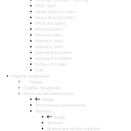
Fiber Optic
Heavy Duty Encoders
Heavy Duty Encoders
Micro Encoders
Mini Encoders
Mini encoders
Stainless Steel
Stainless Steel
Standard Encoders
Standard Encoders
SubSea Encoder
TSM
Подбор продукции
Назад
Подбор продукции
Оптические компоненты
Назад
Оптические компоненты
Зеркала
Назад
Зеркала
Диэлектрические зеркала