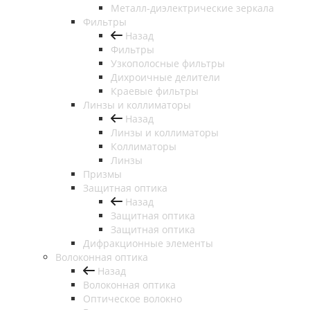
Металл-диэлектрические зеркала
Фильтры
Назад
Фильтры
Узкополосные фильтры
Дихроичные делители
Краевые фильтры
Линзы и коллиматоры
Назад
Линзы и коллиматоры
Коллиматоры
Линзы
Призмы
Защитная оптика
Назад
Защитная оптика
Защитная оптика
Дифракционные элементы
Волоконная оптика
Назад
Волоконная оптика
Оптическое волокно