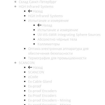
Cклад Санкт-Петербург
HGH Infrared Systems
Назад
HGH Infrared Systems
Испытание и измерение
Назад
Испытание и измерение
UV-VIS-SWIR Integrating Sphere Sources
Абсолютно чёрные тела
Коллиматоры
Оптико-электронная аппаратура для
обеспечения безопасности
Термография для промышленности
SCANCON
Назад
SCANCON
eCode
Ex-Cable Gland
Ex-proof
Ex-proof Encoders
Ex-Proof Encoders
Ex-proof Encoders - Mining
Ex-proof Encoders - Mining