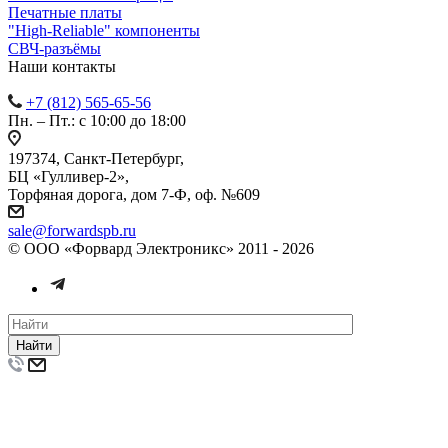
Печатные платы
"High-Reliable" компоненты
СВЧ-разъёмы
Наши контакты
+7 (812) 565-65-56
Пн. – Пт.: с 10:00 до 18:00
197374, Санкт-Петербург,
БЦ «Гулливер-2»,
Торфяная дорога, дом 7-Ф, оф. №609
sale@forwardspb.ru
© ООО «Форвард Электроникс» 2011 - 2026
Найти