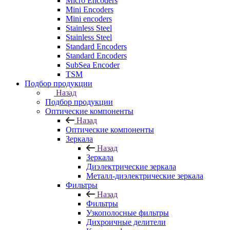
Micro Encoders
Mini Encoders
Mini encoders
Stainless Steel
Stainless Steel
Standard Encoders
Standard Encoders
SubSea Encoder
TSM
Подбор продукции
Назад
Подбор продукции
Оптические компоненты
Назад
Оптические компоненты
Зеркала
Назад
Зеркала
Диэлектрические зеркала
Металл-диэлектрические зеркала
Фильтры
Назад
Фильтры
Узкополосные фильтры
Дихроичные делители