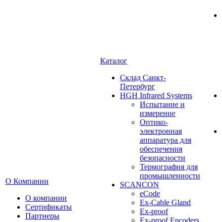
Каталог
Cклад Санкт-
Петербург
HGH Infrared Systems
Испытание и
измерение
Оптико-
электронная
аппаратура для
обеспечения
безопасности
Термография для
промышленности
О Компании
SCANCON
eCode
О компании
Ex-Cable Gland
Сертификаты
Ex-proof
Партнеры
Ex-proof Encoders