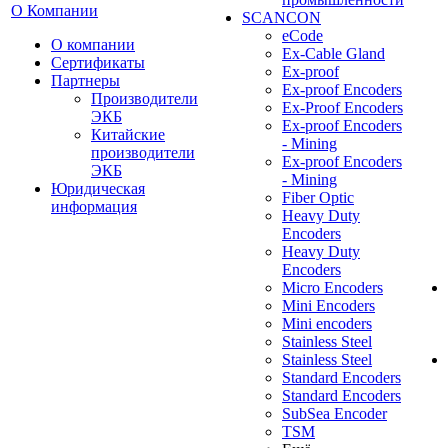
О Компании
SCANCON
eCode
О компании
Ex-Cable Gland
Сертификаты
Ex-proof
Партнеры
Ex-proof Encoders
Производители
Ex-Proof Encoders
ЭКБ
Ex-proof Encoders
Китайские
- Mining
производители
Ex-proof Encoders
ЭКБ
- Mining
Юридическая
Fiber Optic
информация
Heavy Duty
Encoders
Heavy Duty
Encoders
Micro Encoders
Mini Encoders
Mini encoders
Stainless Steel
Stainless Steel
Standard Encoders
Standard Encoders
SubSea Encoder
TSM