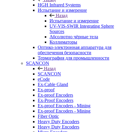
HGH Infrared Systems
Испытание и измерение
Назад
Испытание и измерение
UV-VIS-SWIR Integrating Sphere
Sources
Абсолютно чёрные тела
Коллиматоры
Оптико-электронная аппаратура для
обеспечения безопасности
Термография для промышленности
SCANCON
Назад
SCANCON
eCode
Ex-Cable Gland
Ex-proof
Ex-proof Encoders
Ex-Proof Encoders
Ex-proof Encoders - Mining
Ex-proof Encoders - Mining
Fiber Optic
Heavy Duty Encoders
Heavy Duty Encoders