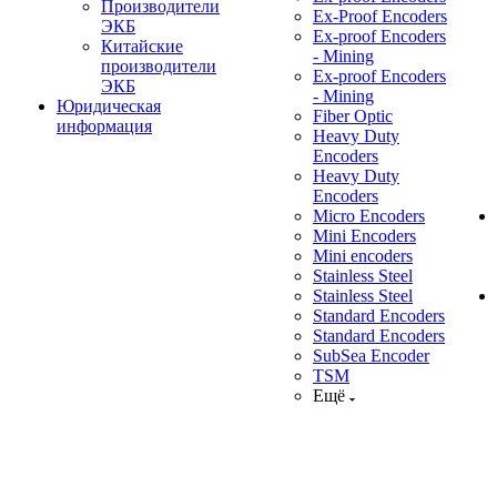
Производители
Ex-Proof Encoders
ЭКБ
Ex-proof Encoders
Китайские
- Mining
производители
Ex-proof Encoders
ЭКБ
- Mining
Юридическая
Fiber Optic
информация
Heavy Duty
Encoders
Heavy Duty
Encoders
Micro Encoders
Mini Encoders
Mini encoders
Stainless Steel
Stainless Steel
Standard Encoders
Standard Encoders
SubSea Encoder
TSM
Ещё