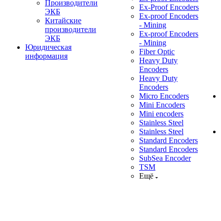
Производители
Ex-Proof Encoders
ЭКБ
Ex-proof Encoders
Китайские
- Mining
производители
Ex-proof Encoders
ЭКБ
- Mining
Юридическая
Fiber Optic
информация
Heavy Duty
Encoders
Heavy Duty
Encoders
Micro Encoders
Mini Encoders
Mini encoders
Stainless Steel
Stainless Steel
Standard Encoders
Standard Encoders
SubSea Encoder
TSM
Ещё