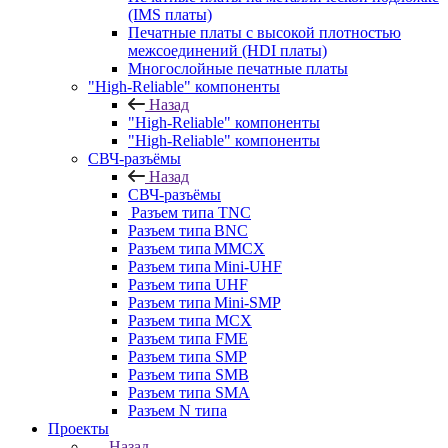
(IMS платы)
Печатные платы с высокой плотностью
межсоединений (HDI платы)
Многослойные печатные платы
"High-Reliable" компоненты
Назад
"High-Reliable" компоненты
"High-Reliable" компоненты
СВЧ-разъёмы
Назад
СВЧ-разъёмы
Разъем типа TNC
Разъем типа BNC
Разъем типа MMCX
Разъем типа Mini-UHF
Разъем типа UHF
Разъем типа Mini-SMP
Разъем типа MCX
Разъем типа FME
Разъем типа SMP
Разъем типа SMB
Разъем типа SMA
Разъем N типа
Проекты
Назад