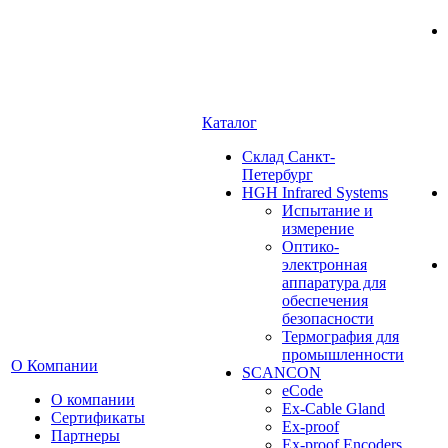
Каталог
Cклад Санкт-
Петербург
HGH Infrared Systems
Испытание и
измерение
Оптико-
электронная
аппаратура для
обеспечения
безопасности
Термография для
промышленности
О Компании
SCANCON
eCode
О компании
Ex-Cable Gland
Сертификаты
Ex-proof
Партнеры
Ex-proof Encoders