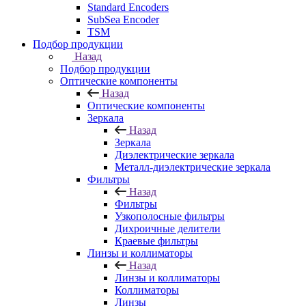
Standard Encoders
SubSea Encoder
TSM
Подбор продукции
Назад
Подбор продукции
Оптические компоненты
Назад
Оптические компоненты
Зеркала
Назад
Зеркала
Диэлектрические зеркала
Металл-диэлектрические зеркала
Фильтры
Назад
Фильтры
Узкополосные фильтры
Дихроичные делители
Краевые фильтры
Линзы и коллиматоры
Назад
Линзы и коллиматоры
Коллиматоры
Линзы