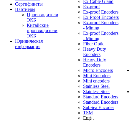
Ex-Cable Gland
Сертификаты
Ex-proof
Партнеры
Ex-proof Encoders
Производители
Ex-Proof Encoders
ЭКБ
Ex-proof Encoders
Китайские
- Mining
производители
Ex-proof Encoders
ЭКБ
- Mining
Юридическая
Fiber Optic
информация
Heavy Duty
Encoders
Heavy Duty
Encoders
Micro Encoders
Mini Encoders
Mini encoders
Stainless Steel
Stainless Steel
Standard Encoders
Standard Encoders
SubSea Encoder
TSM
Ещё