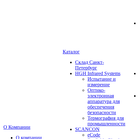
Каталог
Cклад Санкт-
Петербург
HGH Infrared Systems
Испытание и
измерение
Оптико-
электронная
аппаратура для
обеспечения
безопасности
Термография для
промышленности
О Компании
SCANCON
eCode
О компании