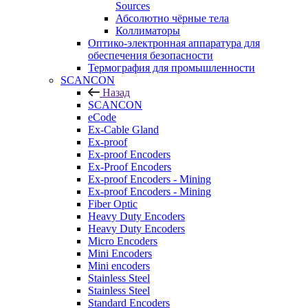
Sources
Абсолютно чёрные тела
Коллиматоры
Оптико-электронная аппаратура для
обеспечения безопасности
Термография для промышленности
SCANCON
Назад
SCANCON
eCode
Ex-Cable Gland
Ex-proof
Ex-proof Encoders
Ex-Proof Encoders
Ex-proof Encoders - Mining
Ex-proof Encoders - Mining
Fiber Optic
Heavy Duty Encoders
Heavy Duty Encoders
Micro Encoders
Mini Encoders
Mini encoders
Stainless Steel
Stainless Steel
Standard Encoders