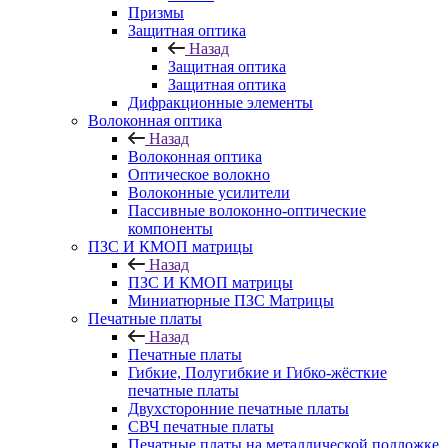
Призмы
Защитная оптика
Назад
Защитная оптика
Защитная оптика
Дифракционные элементы
Волоконная оптика
Назад
Волоконная оптика
Оптическое волокно
Волоконные усилители
Пассивные волоконно-оптические
компоненты
ПЗС И КМОП матрицы
Назад
ПЗС И КМОП матрицы
Миниатюрные ПЗС Матрицы
Печатные платы
Назад
Печатные платы
Гибкие, Полугибкие и Гибко-жёсткие
печатные платы
Двухсторонние печатные платы
СВЧ печатные платы
Печатные платы на металлической подложке