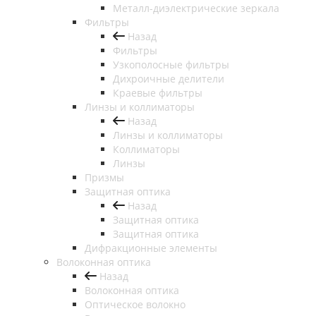
Металл-диэлектрические зеркала
Фильтры
Назад
Фильтры
Узкополосные фильтры
Дихроичные делители
Краевые фильтры
Линзы и коллиматоры
Назад
Линзы и коллиматоры
Коллиматоры
Линзы
Призмы
Защитная оптика
Назад
Защитная оптика
Защитная оптика
Дифракционные элементы
Волоконная оптика
Назад
Волоконная оптика
Оптическое волокно