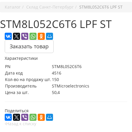
Каталог
Cклад Санкт-Петербург
STM8L052C6T6 LPF ST
STM8L052C6T6 LPF ST
Заказать товар
Характеристики
PN
STM8L052C6T6
Дата код
4516
Кол-во на продажу шт.
150
Производитель
STMicroelectronics
Цена за шт.
50,4
Поделиться
Назад к списку