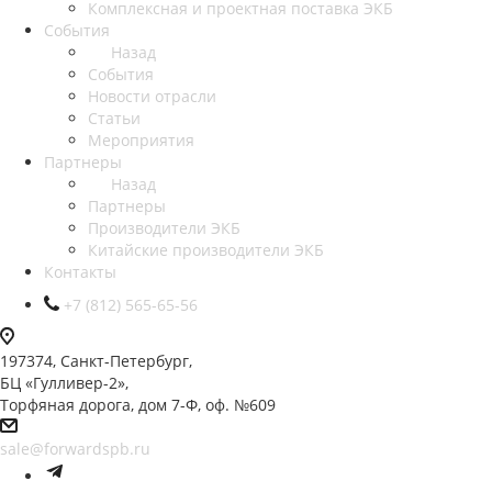
Комплексная и проектная поставка ЭКБ
События
Назад
События
Новости отрасли
Статьи
Мероприятия
Партнеры
Назад
Партнеры
Производители ЭКБ
Китайские производители ЭКБ
Контакты
+7 (812) 565-65-56
197374, Санкт-Петербург,
БЦ «Гулливер-2»,
Торфяная дорога, дом 7-Ф, оф. №609
sale@forwardspb.ru