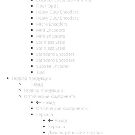
Fiber Optic
Heavy Duty Encoders
Heavy Duty Encoders
Micro Encoders
Mini Encoders
Mini encoders
Stainless Steel
Stainless Steel
Standard Encoders
Standard Encoders
SubSea Encoder
TSM
Подбор продукции
Назад
Подбор продукции
Оптические компоненты
Назад
Оптические компоненты
Зеркала
Назад
Зеркала
Диэлектрические зеркала