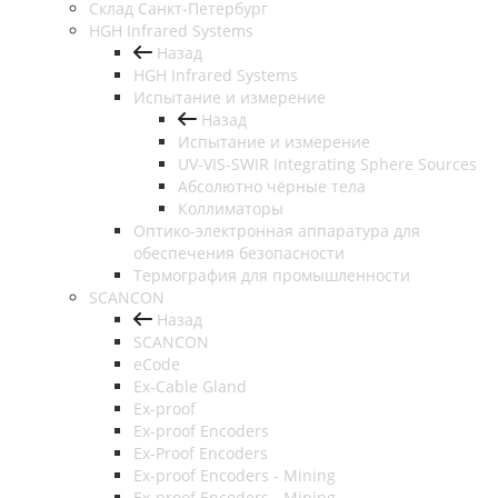
Cклад Санкт-Петербург
HGH Infrared Systems
Назад
HGH Infrared Systems
Испытание и измерение
Назад
Испытание и измерение
UV-VIS-SWIR Integrating Sphere Sources
Абсолютно чёрные тела
Коллиматоры
Оптико-электронная аппаратура для
обеспечения безопасности
Термография для промышленности
SCANCON
Назад
SCANCON
eCode
Ex-Cable Gland
Ex-proof
Ex-proof Encoders
Ex-Proof Encoders
Ex-proof Encoders - Mining
Ex-proof Encoders - Mining