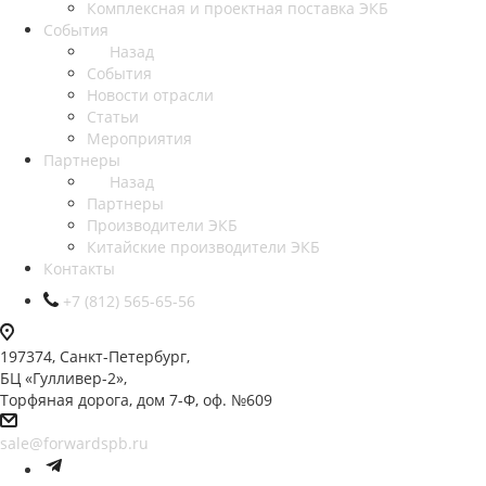
Комплексная и проектная поставка ЭКБ
События
Назад
События
Новости отрасли
Статьи
Мероприятия
Партнеры
Назад
Партнеры
Производители ЭКБ
Китайские производители ЭКБ
Контакты
+7 (812) 565-65-56
197374, Санкт-Петербург,
БЦ «Гулливер-2»,
Торфяная дорога, дом 7-Ф, оф. №609
sale@forwardspb.ru