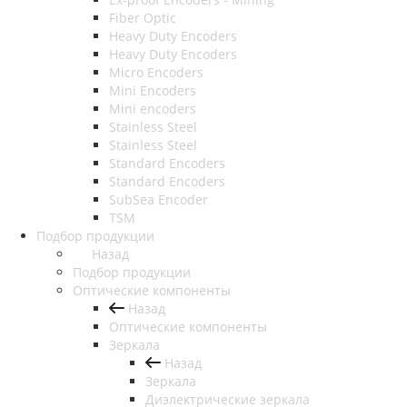
Fiber Optic
Heavy Duty Encoders
Heavy Duty Encoders
Micro Encoders
Mini Encoders
Mini encoders
Stainless Steel
Stainless Steel
Standard Encoders
Standard Encoders
SubSea Encoder
TSM
Подбор продукции
Назад
Подбор продукции
Оптические компоненты
Назад
Оптические компоненты
Зеркала
Назад
Зеркала
Диэлектрические зеркала