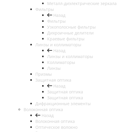
Металл-диэлектрические зеркала
Фильтры
Назад
Фильтры
Узкополосные фильтры
Дихроичные делители
Краевые фильтры
Линзы и коллиматоры
Назад
Линзы и коллиматоры
Коллиматоры
Линзы
Призмы
Защитная оптика
Назад
Защитная оптика
Защитная оптика
Дифракционные элементы
Волоконная оптика
Назад
Волоконная оптика
Оптическое волокно