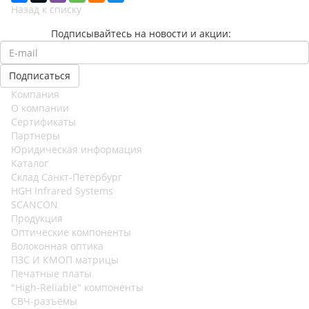
Назад к списку
Подписывайтесь на новости и акции:
Компания
О компании
Сертификаты
Партнеры
Юридическая информация
Каталог
Cклад Санкт-Петербург
HGH Infrared Systems
SCANCON
Продукция
Оптические компоненты
Волоконная оптика
ПЗС И КМОП матрицы
Печатные платы
"High-Reliable" компоненты
СВЧ-разъёмы