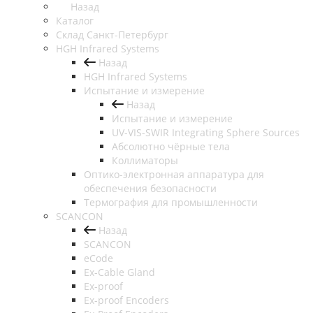
Назад
Каталог
Cклад Санкт-Петербург
HGH Infrared Systems
Назад
HGH Infrared Systems
Испытание и измерение
Назад
Испытание и измерение
UV-VIS-SWIR Integrating Sphere Sources
Абсолютно чёрные тела
Коллиматоры
Оптико-электронная аппаратура для
обеспечения безопасности
Термография для промышленности
SCANCON
Назад
SCANCON
eCode
Ex-Cable Gland
Ex-proof
Ex-proof Encoders