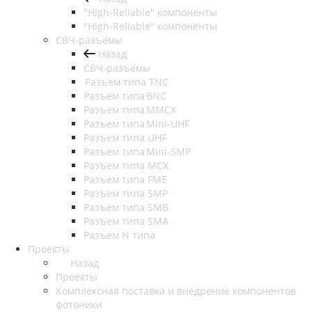
"High-Reliable" компоненты
"High-Reliable" компоненты
СВЧ-разъёмы
Назад
СВЧ-разъёмы
Разъем типа TNC
Разъем типа BNC
Разъем типа MMCX
Разъем типа Mini-UHF
Разъем типа UHF
Разъем типа Mini-SMP
Разъем типа MCX
Разъем типа FME
Разъем типа SMP
Разъем типа SMB
Разъем типа SMA
Разъем N типа
Проекты
Назад
Проекты
Комплексная поставка и внедрение компонентов
фотоники