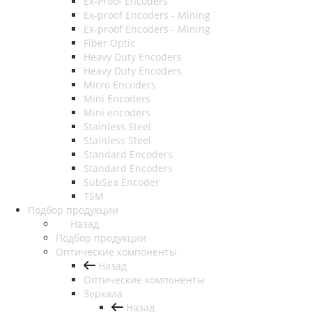
Ex-Proof Encoders
Ex-proof Encoders - Mining
Ex-proof Encoders - Mining
Fiber Optic
Heavy Duty Encoders
Heavy Duty Encoders
Micro Encoders
Mini Encoders
Mini encoders
Stainless Steel
Stainless Steel
Standard Encoders
Standard Encoders
SubSea Encoder
TSM
Подбор продукции
Назад
Подбор продукции
Оптические компоненты
Назад
Оптические компоненты
Зеркала
Назад