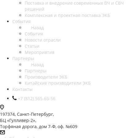
Поставка и внедрение современных ВЧ и СВЧ
решений
Комплексная и проектная поставка ЭКБ
События
Назад
События
Новости отрасли
Статьи
Мероприятия
Партнеры
Назад
Партнеры
Производители ЭКБ
Китайские производители ЭКБ
Контакты
+7 (812) 565-65-56
197374, Санкт-Петербург,
БЦ «Гулливер-2»,
Торфяная дорога, дом 7-Ф, оф. №609