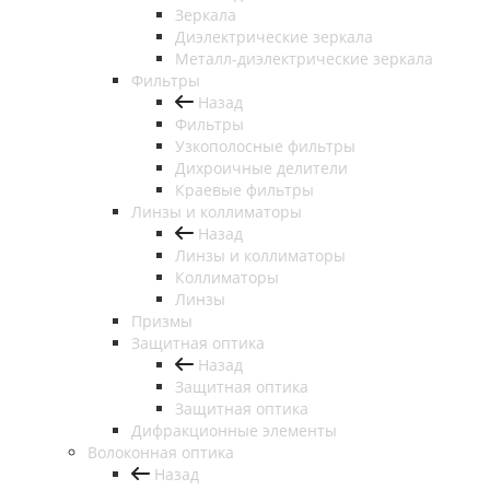
Зеркала
Диэлектрические зеркала
Металл-диэлектрические зеркала
Фильтры
Назад
Фильтры
Узкополосные фильтры
Дихроичные делители
Краевые фильтры
Линзы и коллиматоры
Назад
Линзы и коллиматоры
Коллиматоры
Линзы
Призмы
Защитная оптика
Назад
Защитная оптика
Защитная оптика
Дифракционные элементы
Волоконная оптика
Назад