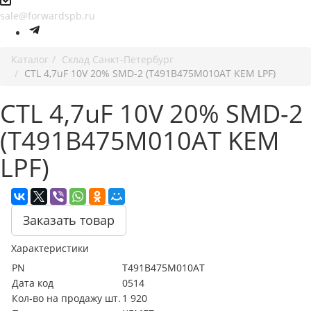
sale@forwardspb.ru
Каталог
Cклад Санкт-Петербург
CTL 4,7uF 10V 20% SMD-2 (T491B475M010AT KEM LPF)
CTL 4,7uF 10V 20% SMD-2
(T491B475M010AT KEM
LPF)
Заказать товар
Характеристики
PN
T491B475M010AT
Дата код
0514
Кол-во на продажу шт.
1 920