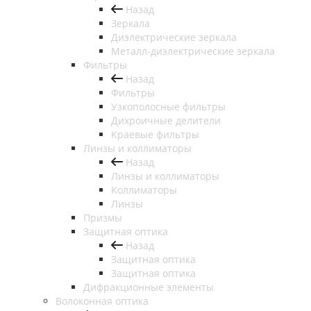
Назад
Зеркала
Диэлектрические зеркала
Металл-диэлектрические зеркала
Фильтры
Назад
Фильтры
Узкополосные фильтры
Дихроичные делители
Краевые фильтры
Линзы и коллиматоры
Назад
Линзы и коллиматоры
Коллиматоры
Линзы
Призмы
Защитная оптика
Назад
Защитная оптика
Защитная оптика
Дифракционные элементы
Волоконная оптика