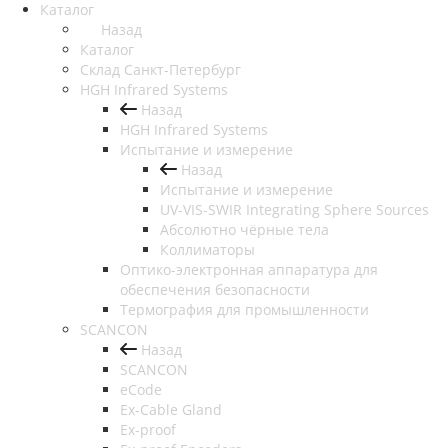
Каталог
Назад
Каталог
Cклад Санкт-Петербург
HGH Infrared Systems
Назад
HGH Infrared Systems
Испытание и измерение
Назад
Испытание и измерение
UV-VIS-SWIR Integrating Sphere Sources
Абсолютно чёрные тела
Коллиматоры
Оптико-электронная аппаратура для
обеспечения безопасности
Термография для промышленности
SCANCON
Назад
SCANCON
eCode
Ex-Cable Gland
Ex-proof