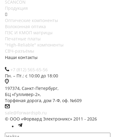
SCANCON
Продукция
Оптические компоненты
Волоконная оптика
ПЗС И КМОП матрицы
Печатные платы
"High-Reliable" компоненты
СВЧ-разъёмы
Наши контакты
+7 (812) 565-65-56
Пн. – Пт.: с 10:00 до 18:00
197374, Санкт-Петербург,
БЦ «Гулливер-2»,
Торфяная дорога, дом 7-Ф, оф. №609
sale@forwardspb.ru
© ООО «Форвард Электроникс» 2011 - 2026