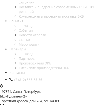
фотоники
Поставка и внедрение современных ВЧ и СВЧ
решений
Комплексная и проектная поставка ЭКБ
События
Назад
События
Новости отрасли
Статьи
Мероприятия
Партнеры
Назад
Партнеры
Производители ЭКБ
Китайские производители ЭКБ
Контакты
+7 (812) 565-65-56
197374, Санкт-Петербург,
БЦ «Гулливер-2»,
Торфяная дорога, дом 7-Ф, оф. №609