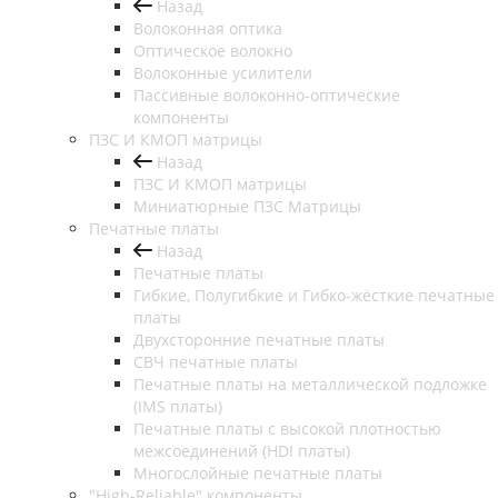
Назад
Волоконная оптика
Оптическое волокно
Волоконные усилители
Пассивные волоконно-оптические
компоненты
ПЗС И КМОП матрицы
Назад
ПЗС И КМОП матрицы
Миниатюрные ПЗС Матрицы
Печатные платы
Назад
Печатные платы
Гибкие, Полугибкие и Гибко-жёсткие печатные
платы
Двухсторонние печатные платы
СВЧ печатные платы
Печатные платы на металлической подложке
(IMS платы)
Печатные платы с высокой плотностью
межсоединений (HDI платы)
Многослойные печатные платы
"High-Reliable" компоненты