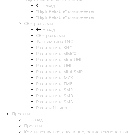
Назад
"High-Reliable" компоненты
"High-Reliable" компоненты
СВЧ-разъёмы
Назад
СВЧ-разъёмы
Разъем типа TNC
Разъем типа BNC
Разъем типа MMCX
Разъем типа Mini-UHF
Разъем типа UHF
Разъем типа Mini-SMP
Разъем типа MCX
Разъем типа FME
Разъем типа SMP
Разъем типа SMB
Разъем типа SMA
Разъем N типа
Проекты
Назад
Проекты
Комплексная поставка и внедрение компонентов