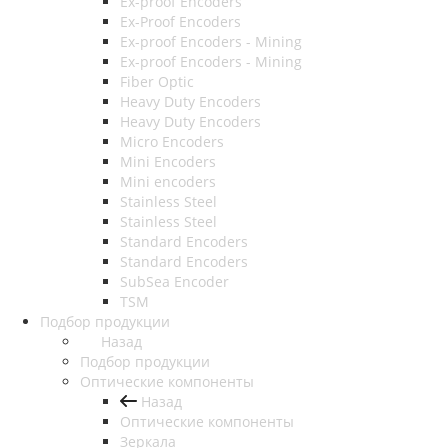
Ex-proof Encoders
Ex-Proof Encoders
Ex-proof Encoders - Mining
Ex-proof Encoders - Mining
Fiber Optic
Heavy Duty Encoders
Heavy Duty Encoders
Micro Encoders
Mini Encoders
Mini encoders
Stainless Steel
Stainless Steel
Standard Encoders
Standard Encoders
SubSea Encoder
TSM
Подбор продукции
Назад
Подбор продукции
Оптические компоненты
Назад
Оптические компоненты
Зеркала