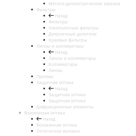
Металл-диэлектрические зеркала
Фильтры
Назад
Фильтры
Узкополосные фильтры
Дихроичные делители
Краевые фильтры
Линзы и коллиматоры
Назад
Линзы и коллиматоры
Коллиматоры
Линзы
Призмы
Защитная оптика
Назад
Защитная оптика
Защитная оптика
Дифракционные элементы
Волоконная оптика
Назад
Волоконная оптика
Оптическое волокно