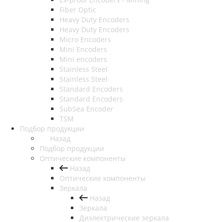
Fiber Optic
Heavy Duty Encoders
Heavy Duty Encoders
Micro Encoders
Mini Encoders
Mini encoders
Stainless Steel
Stainless Steel
Standard Encoders
Standard Encoders
SubSea Encoder
TSM
Подбор продукции
Назад
Подбор продукции
Оптические компоненты
Назад
Оптические компоненты
Зеркала
Назад
Зеркала
Диэлектрические зеркала