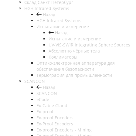
Cклад Санкт-Петербург
HGH Infrared Systems
Назад
HGH Infrared Systems
Испытание и измерение
Назад
Испытание и измерение
UV-VIS-SWIR Integrating Sphere Sources
Абсолютно чёрные тела
Коллиматоры
Оптико-электронная аппаратура для
обеспечения безопасности
Термография для промышленности
SCANCON
Назад
SCANCON
eCode
Ex-Cable Gland
Ex-proof
Ex-proof Encoders
Ex-Proof Encoders
Ex-proof Encoders - Mining
Ex-proof Encoders - Mining