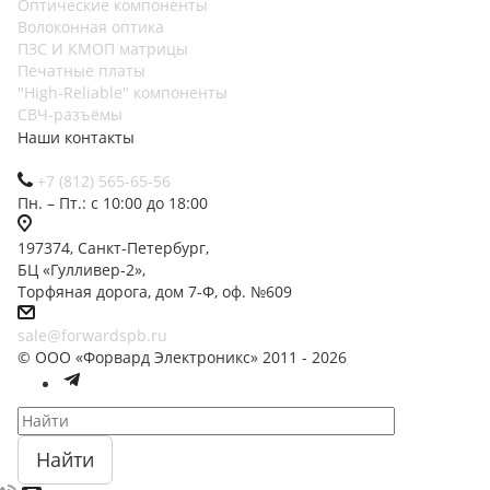
Оптические компоненты
Волоконная оптика
ПЗС И КМОП матрицы
Печатные платы
"High-Reliable" компоненты
СВЧ-разъёмы
Наши контакты
+7 (812) 565-65-56
Пн. – Пт.: с 10:00 до 18:00
197374, Санкт-Петербург,
БЦ «Гулливер-2»,
Торфяная дорога, дом 7-Ф, оф. №609
sale@forwardspb.ru
© ООО «Форвард Электроникс» 2011 - 2026
Найти