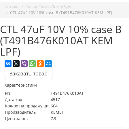
Каталог
Cклад Санкт-Петербург
CTL 47uF 10V 10% case B (T491B476K010AT KEM LPF)
CTL 47uF 10V 10% case B
(T491B476K010AT KEM
LPF)
Заказать товар
Характеристики
PN
T491B476K010AT
Дата код
4517
Кол-во на продажу шт.
664
Производитель
KEMET
Цена за шт.
7,3