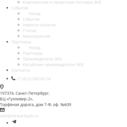
Комплексная и проектная поставка ЭКБ
События
Назад
События
Новости отрасли
Статьи
Мероприятия
Партнеры
Назад
Партнеры
Производители ЭКБ
Китайские производители ЭКБ
Контакты
+7 (812) 565-65-56
197374, Санкт-Петербург,
БЦ «Гулливер-2»,
Торфяная дорога, дом 7-Ф, оф. №609
sale@forwardspb.ru