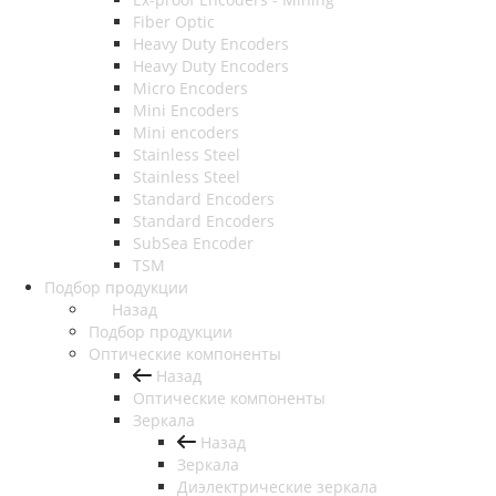
Fiber Optic
Heavy Duty Encoders
Heavy Duty Encoders
Micro Encoders
Mini Encoders
Mini encoders
Stainless Steel
Stainless Steel
Standard Encoders
Standard Encoders
SubSea Encoder
TSM
Подбор продукции
Назад
Подбор продукции
Оптические компоненты
Назад
Оптические компоненты
Зеркала
Назад
Зеркала
Диэлектрические зеркала