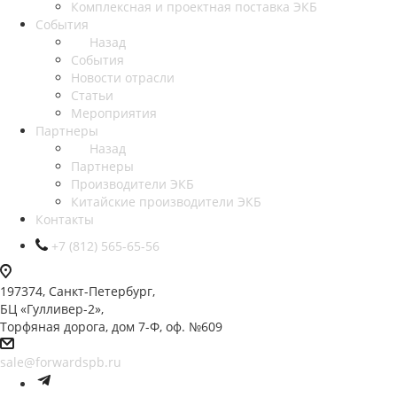
Комплексная и проектная поставка ЭКБ
События
Назад
События
Новости отрасли
Статьи
Мероприятия
Партнеры
Назад
Партнеры
Производители ЭКБ
Китайские производители ЭКБ
Контакты
+7 (812) 565-65-56
197374, Санкт-Петербург,
БЦ «Гулливер-2»,
Торфяная дорога, дом 7-Ф, оф. №609
sale@forwardspb.ru