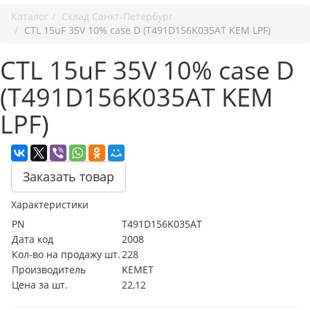
Каталог
Cклад Санкт-Петербург
CTL 15uF 35V 10% case D (T491D156K035AT KEM LPF)
CTL 15uF 35V 10% case D
(T491D156K035AT KEM
LPF)
Заказать товар
Характеристики
PN
T491D156K035AT
Дата код
2008
Кол-во на продажу шт.
228
Производитель
KEMET
Цена за шт.
22,12