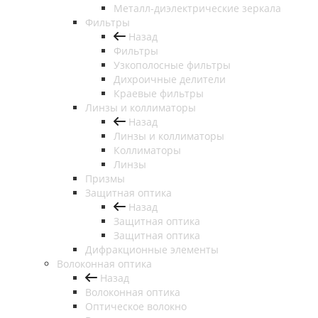
Металл-диэлектрические зеркала
Фильтры
Назад
Фильтры
Узкополосные фильтры
Дихроичные делители
Краевые фильтры
Линзы и коллиматоры
Назад
Линзы и коллиматоры
Коллиматоры
Линзы
Призмы
Защитная оптика
Назад
Защитная оптика
Защитная оптика
Дифракционные элементы
Волоконная оптика
Назад
Волоконная оптика
Оптическое волокно