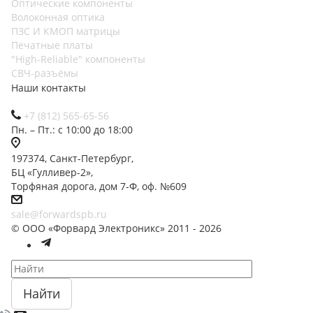
Оптические компоненты
Волоконная оптика
ПЗС И КМОП матрицы
Печатные платы
"High-Reliable" компоненты
СВЧ-разъёмы
Наши контакты
+7 (812) 565-65-56
Пн. – Пт.: с 10:00 до 18:00
197374, Санкт-Петербург,
БЦ «Гулливер-2»,
Торфяная дорога, дом 7-Ф, оф. №609
sale@forwardspb.ru
© ООО «Форвард Электроникс» 2011 - 2026
Найти