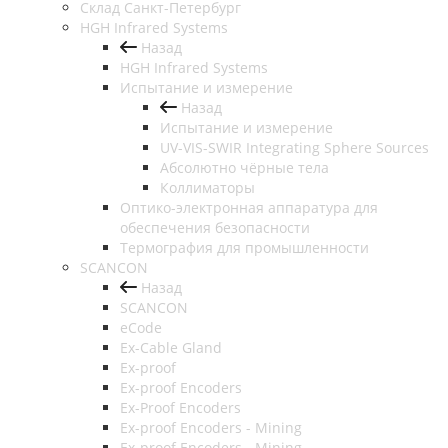
Cклад Санкт-Петербург
HGH Infrared Systems
Назад
HGH Infrared Systems
Испытание и измерение
Назад
Испытание и измерение
UV-VIS-SWIR Integrating Sphere Sources
Абсолютно чёрные тела
Коллиматоры
Оптико-электронная аппаратура для
обеспечения безопасности
Термография для промышленности
SCANCON
Назад
SCANCON
eCode
Ex-Cable Gland
Ex-proof
Ex-proof Encoders
Ex-Proof Encoders
Ex-proof Encoders - Mining
Ex-proof Encoders - Mining