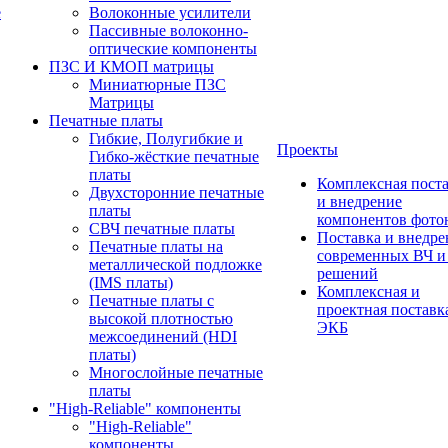
е
Волоконные усилители
Пассивные волоконно-
оптические компоненты
ПЗС И КМОП матрицы
Миниатюрные ПЗС
Матрицы
Печатные платы
Гибкие, Полугибкие и
Проекты
Гибко-жёсткие печатные
платы
Комплексная пост
Двухсторонние печатные
и внедрение
платы
компонентов фото
СВЧ печатные платы
Поставка и внедре
Печатные платы на
современных ВЧ 
металлической подложке
решений
(IMS платы)
Комплексная и
Печатные платы с
проектная поставк
высокой плотностью
ЭКБ
межсоединений (HDI
платы)
Многослойные печатные
платы
"High-Reliable" компоненты
"High-Reliable"
компоненты