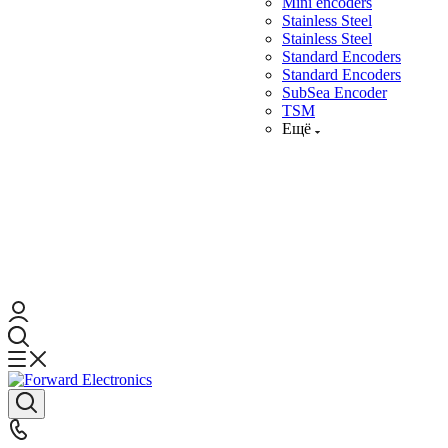
Mini encoders
Stainless Steel
Stainless Steel
Standard Encoders
Standard Encoders
SubSea Encoder
TSM
Ещё