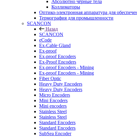
Абсолютно чёрные тела
Коллиматоры
Оптико-электронная аппаратура для обеспече
Термография для промышленности
SCANCON
Назад
SCANCON
eCode
Ex-Cable Gland
Ex-proof
Ex-proof Encoders
Ex-Proof Encoders
Ex-proof Encoders - Mining
Ex-proof Encoders - Mining
Fiber Optic
Heavy Duty Encoders
Heavy Duty Encoders
Micro Encoders
Mini Encoders
Mini encoders
Stainless Steel
Stainless Steel
Standard Encoders
Standard Encoders
SubSea Encoder