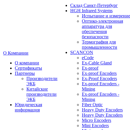
Cклад Санкт-Петербург
HGH Infrared Systems
Испытание и измерени
Оптико-электронная
аппаратура для
обеспечения
безопасности
Термография для
промышленности
SCANCON
О Компании
eCode
О компании
Ex-Cable Gland
Сертификаты
Ex-proof
Партнеры
Ex-proof Encoders
Производители
Ex-Proof Encoders
ЭКБ
Ex-proof Encoders -
Китайские
Mining
производители
Ex-proof Encoders -
ЭКБ
Mining
Юридическая
Fiber Optic
информация
Heavy Duty Encoders
Heavy Duty Encoders
Micro Encoders
Mini Encoders