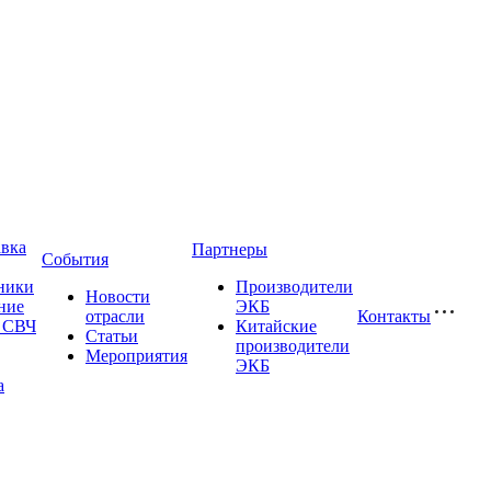
авка
Партнеры
События
ники
Производители
Новости
ние
ЭКБ
отрасли
Контакты
и СВЧ
Китайские
Статьи
производители
Мероприятия
ЭКБ
а