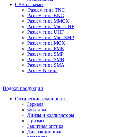
СВЧ-разъёмы
Разъем типа TNC
Разъем типа BNC
Разъем типа MMCX
Разъем типа Mini-UHF
Разъем типа UHF
Разъем типа Mini-SMP
Разъем типа MCX
Разъем типа FME
Разъем типа SMP
Разъем типа SMB
Разъем типа SMA
Разъем N типа
Подбор продукции
Оптические компоненты
Зеркала
Фильтры
Линзы и коллиматоры
Призмы
Защитная оптика
Дифракционные