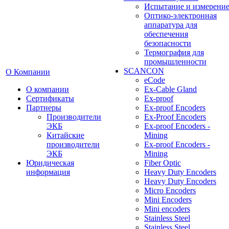
Испытание и измерени
Оптико-электронная
аппаратура для
обеспечения
безопасности
Термография для
промышленности
SCANCON
О Компании
eCode
О компании
Ex-Cable Gland
Сертификаты
Ex-proof
Партнеры
Ex-proof Encoders
Производители
Ex-Proof Encoders
ЭКБ
Ex-proof Encoders -
Китайские
Mining
производители
Ex-proof Encoders -
ЭКБ
Mining
Юридическая
Fiber Optic
информация
Heavy Duty Encoders
Heavy Duty Encoders
Micro Encoders
Mini Encoders
Mini encoders
Stainless Steel
Stainless Steel