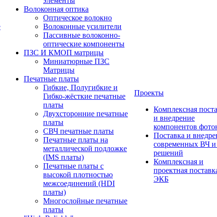
элементы
Волоконная оптика
Оптическое волокно
е
Волоконные усилители
Пассивные волоконно-
оптические компоненты
ПЗС И КМОП матрицы
Миниатюрные ПЗС
Матрицы
Печатные платы
Гибкие, Полугибкие и
Проекты
Гибко-жёсткие печатные
платы
Комплексная пост
Двухсторонние печатные
и внедрение
платы
компонентов фото
СВЧ печатные платы
Поставка и внедре
Печатные платы на
современных ВЧ 
металлической подложке
решений
(IMS платы)
Комплексная и
Печатные платы с
проектная поставк
высокой плотностью
ЭКБ
межсоединений (HDI
платы)
Многослойные печатные
платы