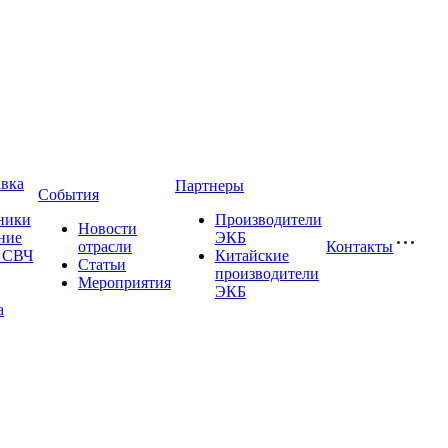
авка
Партнеры
События
ники
Производители
Новости
ние
ЭКБ
отрасли
Контакты
и СВЧ
Китайские
Статьи
производители
Мероприятия
ЭКБ
а