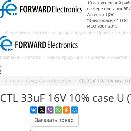
10 лет успешной раб
в сфере
поставок ЭР
Аттестат ЦОС
"Электронсерт" ГОСТ
ИСО 9001-2015
О Компании
Каталог
Подбор продукции
Проекты
Собы
 Компании
Каталог
Подбор продукции
Проекты
События
Каталог
Cклад Санкт-Петербург
CTL 33uF 16V 10% case U 
CTL 33uF 16V 10% case U
Заказать товар