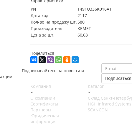
Характеристики
PN
T491U336K016AT
Дата код
2117
Кол-во на продажу шт.
580
Производитель
KEMET
Цена за шт.
60,63
Поделиться
Подписывайтесь на новости и
акции:
Компания
Каталог
О компании
Cклад Санкт-Петербу
Сертификаты
HGH Infrared Systems
Партнеры
SCANCON
Юридическая
информация