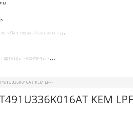
оты
И
 Р
тия
Партнеры
Контакты
Партнеры
Контакты
(T491U336K016AT KEM LPF)
 (T491U336K016AT KEM LPF