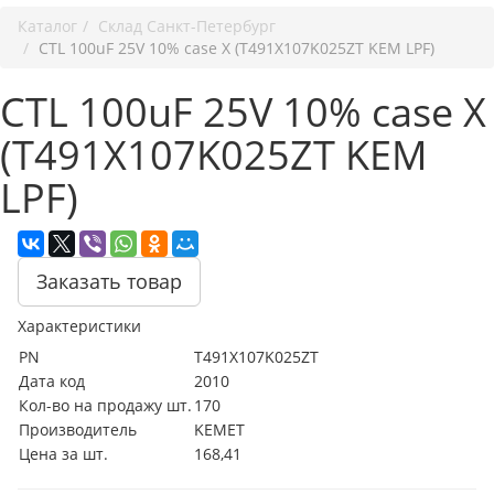
Каталог
Cклад Санкт-Петербург
CTL 100uF 25V 10% case X (T491X107K025ZT KEM LPF)
CTL 100uF 25V 10% case X
(T491X107K025ZT KEM
LPF)
Заказать товар
Характеристики
PN
T491X107K025ZT
Дата код
2010
Кол-во на продажу шт.
170
Производитель
KEMET
Цена за шт.
168,41