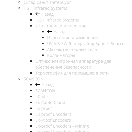
Cклад Санкт-Петербург
HGH Infrared Systems
Назад
HGH Infrared Systems
Испытание и измерение
Назад
Испытание и измерение
UV-VIS-SWIR Integrating Sphere Sources
Абсолютно чёрные тела
Коллиматоры
Оптико-электронная аппаратура для
обеспечения безопасности
Термография для промышленности
SCANCON
Назад
SCANCON
eCode
Ex-Cable Gland
Ex-proof
Ex-proof Encoders
Ex-Proof Encoders
Ex-proof Encoders - Mining
Ex-proof Encoders - Mining