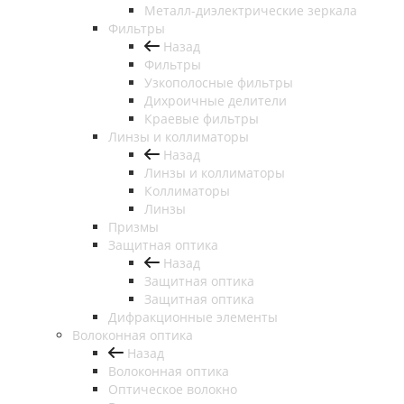
Металл-диэлектрические зеркала
Фильтры
Назад
Фильтры
Узкополосные фильтры
Дихроичные делители
Краевые фильтры
Линзы и коллиматоры
Назад
Линзы и коллиматоры
Коллиматоры
Линзы
Призмы
Защитная оптика
Назад
Защитная оптика
Защитная оптика
Дифракционные элементы
Волоконная оптика
Назад
Волоконная оптика
Оптическое волокно