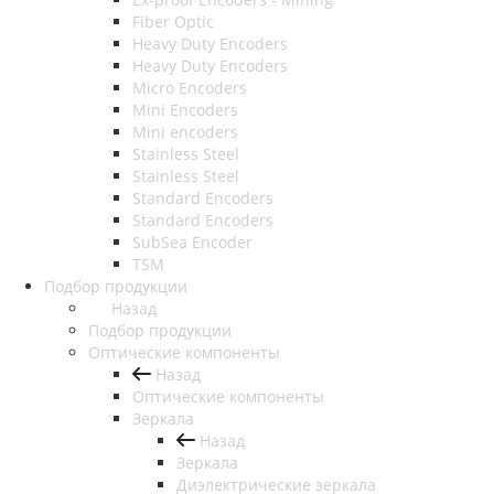
Fiber Optic
Heavy Duty Encoders
Heavy Duty Encoders
Micro Encoders
Mini Encoders
Mini encoders
Stainless Steel
Stainless Steel
Standard Encoders
Standard Encoders
SubSea Encoder
TSM
Подбор продукции
Назад
Подбор продукции
Оптические компоненты
Назад
Оптические компоненты
Зеркала
Назад
Зеркала
Диэлектрические зеркала