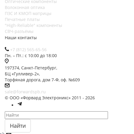
Оптические компоненты
Волоконная оптика
ПЗС И КМОП матрицы
Печатные платы
"High-Reliable" компоненты
СВЧ-разъёмы
Наши контакты
+7 (812) 565-65-56
Пн. – Пт.: с 10:00 до 18:00
197374, Санкт-Петербург,
БЦ «Гулливер-2»,
Торфяная дорога, дом 7-Ф, оф. №609
sale@forwardspb.ru
© ООО «Форвард Электроникс» 2011 - 2026
Найти