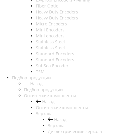
Fiber Optic
Heavy Duty Encoders
Heavy Duty Encoders
Micro Encoders
Mini Encoders
Mini encoders
Stainless Steel
Stainless Steel
Standard Encoders
Standard Encoders
SubSea Encoder
TSM
Подбор продукции
Назад
Подбор продукции
Оптические компоненты
Назад
Оптические компоненты
Зеркала
Назад
Зеркала
Диэлектрические зеркала