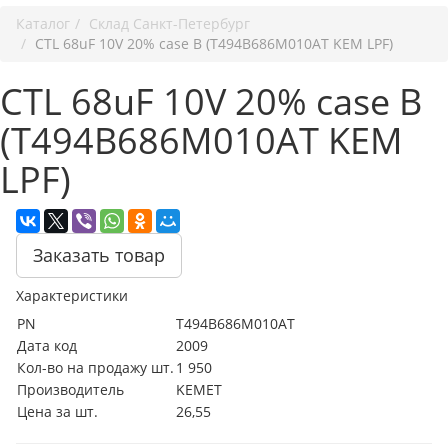
Каталог
Cклад Санкт-Петербург
CTL 68uF 10V 20% case B (T494B686M010AT KEM LPF)
CTL 68uF 10V 20% case B
(T494B686M010AT KEM
LPF)
Заказать товар
Характеристики
PN
T494B686M010AT
Дата код
2009
Кол-во на продажу шт.
1 950
Производитель
KEMET
Цена за шт.
26,55