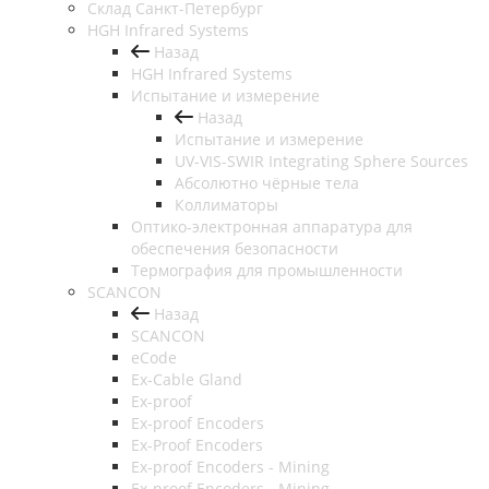
Cклад Санкт-Петербург
HGH Infrared Systems
Назад
HGH Infrared Systems
Испытание и измерение
Назад
Испытание и измерение
UV-VIS-SWIR Integrating Sphere Sources
Абсолютно чёрные тела
Коллиматоры
Оптико-электронная аппаратура для
обеспечения безопасности
Термография для промышленности
SCANCON
Назад
SCANCON
eCode
Ex-Cable Gland
Ex-proof
Ex-proof Encoders
Ex-Proof Encoders
Ex-proof Encoders - Mining
Ex-proof Encoders - Mining