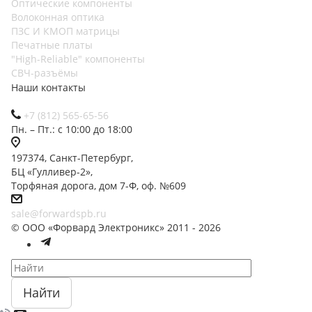
Оптические компоненты
Волоконная оптика
ПЗС И КМОП матрицы
Печатные платы
"High-Reliable" компоненты
СВЧ-разъёмы
Наши контакты
+7 (812) 565-65-56
Пн. – Пт.: с 10:00 до 18:00
197374, Санкт-Петербург,
БЦ «Гулливер-2»,
Торфяная дорога, дом 7-Ф, оф. №609
sale@forwardspb.ru
© ООО «Форвард Электроникс» 2011 - 2026
Найти