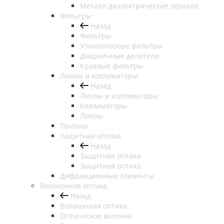
Металл-диэлектрические зеркала
Фильтры
Назад
Фильтры
Узкополосные фильтры
Дихроичные делители
Краевые фильтры
Линзы и коллиматоры
Назад
Линзы и коллиматоры
Коллиматоры
Линзы
Призмы
Защитная оптика
Назад
Защитная оптика
Защитная оптика
Дифракционные элементы
Волоконная оптика
Назад
Волоконная оптика
Оптическое волокно