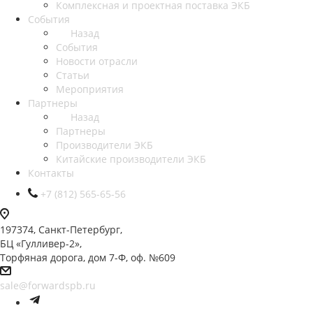
Комплексная и проектная поставка ЭКБ
События
Назад
События
Новости отрасли
Статьи
Мероприятия
Партнеры
Назад
Партнеры
Производители ЭКБ
Китайские производители ЭКБ
Контакты
+7 (812) 565-65-56
197374, Санкт-Петербург,
БЦ «Гулливер-2»,
Торфяная дорога, дом 7-Ф, оф. №609
sale@forwardspb.ru