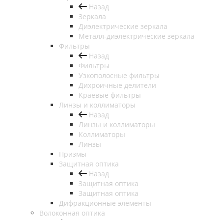
Назад
Зеркала
Диэлектрические зеркала
Металл-диэлектрические зеркала
Фильтры
Назад
Фильтры
Узкополосные фильтры
Дихроичные делители
Краевые фильтры
Линзы и коллиматоры
Назад
Линзы и коллиматоры
Коллиматоры
Линзы
Призмы
Защитная оптика
Назад
Защитная оптика
Защитная оптика
Дифракционные элементы
Волоконная оптика