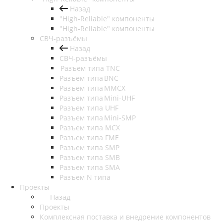
Назад
"High-Reliable" компоненты
"High-Reliable" компоненты
СВЧ-разъёмы
Назад
СВЧ-разъёмы
Разъем типа TNC
Разъем типа BNC
Разъем типа MMCX
Разъем типа Mini-UHF
Разъем типа UHF
Разъем типа Mini-SMP
Разъем типа MCX
Разъем типа FME
Разъем типа SMP
Разъем типа SMB
Разъем типа SMA
Разъем N типа
Проекты
Назад
Проекты
Комплексная поставка и внедрение компонентов