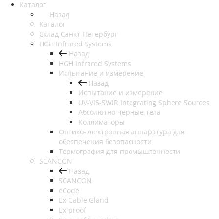
Каталог
Назад
Каталог
Cклад Санкт-Петербург
HGH Infrared Systems
Назад
HGH Infrared Systems
Испытание и измерение
Назад
Испытание и измерение
UV-VIS-SWIR Integrating Sphere Sources
Абсолютно чёрные тела
Коллиматоры
Оптико-электронная аппаратура для
обеспечения безопасности
Термография для промышленности
SCANCON
Назад
SCANCON
eCode
Ex-Cable Gland
Ex-proof