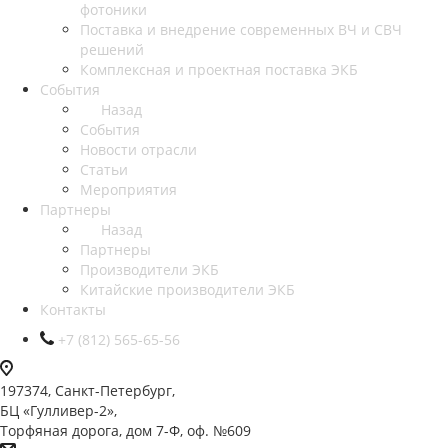
фотоники
Поставка и внедрение современных ВЧ и СВЧ
решений
Комплексная и проектная поставка ЭКБ
События
Назад
События
Новости отрасли
Статьи
Мероприятия
Партнеры
Назад
Партнеры
Производители ЭКБ
Китайские производители ЭКБ
Контакты
+7 (812) 565-65-56
197374, Санкт-Петербург,
БЦ «Гулливер-2»,
Торфяная дорога, дом 7-Ф, оф. №609