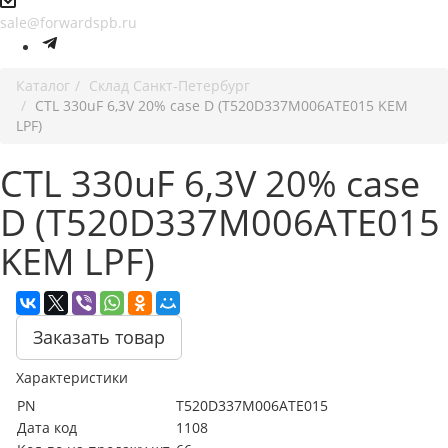
sale@forwardspb.ru
Каталог
Cклад Санкт-Петербург
CTL 330uF 6,3V 20% case D (T520D337M006ATE015 KEM
LPF)
CTL 330uF 6,3V 20% case
D (T520D337M006ATE015
KEM LPF)
Заказать товар
Характеристики
PN
T520D337M006ATE015
Дата код
1108