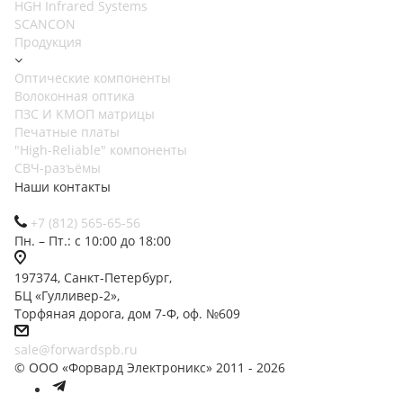
HGH Infrared Systems
SCANCON
Продукция
Оптические компоненты
Волоконная оптика
ПЗС И КМОП матрицы
Печатные платы
"High-Reliable" компоненты
СВЧ-разъёмы
Наши контакты
+7 (812) 565-65-56
Пн. – Пт.: с 10:00 до 18:00
197374, Санкт-Петербург,
БЦ «Гулливер-2»,
Торфяная дорога, дом 7-Ф, оф. №609
sale@forwardspb.ru
© ООО «Форвард Электроникс» 2011 - 2026