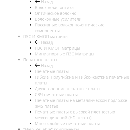
Назад
Волоконная оптика
Оптическое волокно
Волоконные усилители
Пассивные волоконно-оптические
компоненты
ПЗС И КМОП матрицы
Назад
ПЗС И КМОП матрицы
Миниатюрные ПЗС Матрицы
Печатные платы
Назад
Печатные платы
Гибкие, Полугибкие и Гибко-жёсткие печатные
платы
Двухсторонние печатные платы
СВЧ печатные платы
Печатные платы на металлической подложке
(IMS платы)
Печатные платы с высокой плотностью
межсоединений (HDI платы)
Многослойные печатные платы
"High-Reliable" компоненты