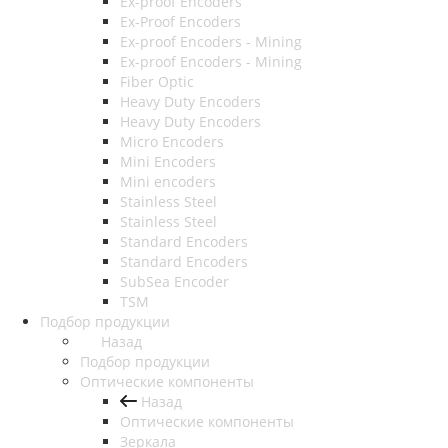
Ex-proof Encoders
Ex-Proof Encoders
Ex-proof Encoders - Mining
Ex-proof Encoders - Mining
Fiber Optic
Heavy Duty Encoders
Heavy Duty Encoders
Micro Encoders
Mini Encoders
Mini encoders
Stainless Steel
Stainless Steel
Standard Encoders
Standard Encoders
SubSea Encoder
TSM
Подбор продукции
Назад
Подбор продукции
Оптические компоненты
Назад
Оптические компоненты
Зеркала