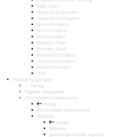
Fiber Optic
Heavy Duty Encoders
Heavy Duty Encoders
Micro Encoders
Mini Encoders
Mini encoders
Stainless Steel
Stainless Steel
Standard Encoders
Standard Encoders
SubSea Encoder
TSM
Подбор продукции
Назад
Подбор продукции
Оптические компоненты
Назад
Оптические компоненты
Зеркала
Назад
Зеркала
Диэлектрические зеркала