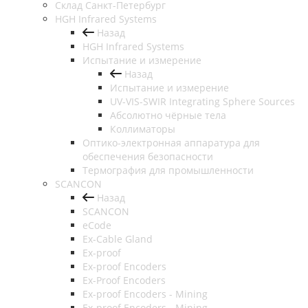
Cклад Санкт-Петербург
HGH Infrared Systems
Назад
HGH Infrared Systems
Испытание и измерение
Назад
Испытание и измерение
UV-VIS-SWIR Integrating Sphere Sources
Абсолютно чёрные тела
Коллиматоры
Оптико-электронная аппаратура для
обеспечения безопасности
Термография для промышленности
SCANCON
Назад
SCANCON
eCode
Ex-Cable Gland
Ex-proof
Ex-proof Encoders
Ex-Proof Encoders
Ex-proof Encoders - Mining
Ex-proof Encoders - Mining