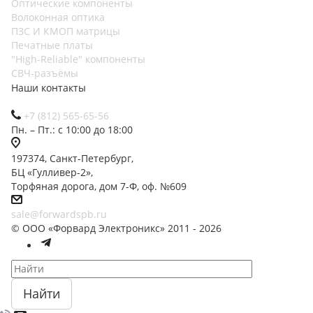
Оптические компоненты
Волоконная оптика
ПЗС И КМОП матрицы
Печатные платы
"High-Reliable" компоненты
СВЧ-разъёмы
Наши контакты
+7 (812) 565-65-56
Пн. – Пт.: с 10:00 до 18:00
197374, Санкт-Петербург,
БЦ «Гулливер-2»,
Торфяная дорога, дом 7-Ф, оф. №609
sale@forwardspb.ru
© ООО «Форвард Электроникс» 2011 - 2026
Найти