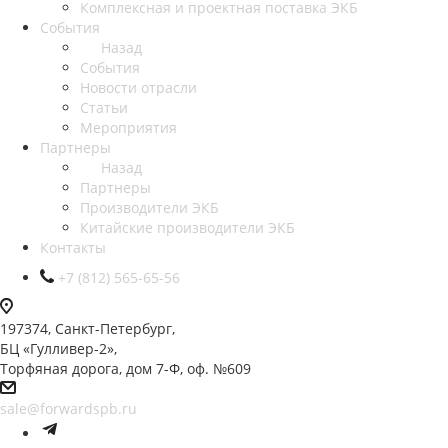
Комплексная и проектная поставка ЭКБ
События
Назад
События
Новости отрасли
Статьи
Мероприятия
Партнеры
Назад
Партнеры
Производители ЭКБ
Китайские производители ЭКБ
Контакты
+7 (812) 565-65-56
197374, Санкт-Петербург,
БЦ «Гулливер-2»,
Торфяная дорога, дом 7-Ф, оф. №609
sale@forwardspb.ru