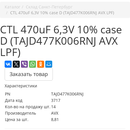
Каталог
Cклад Санкт-Петербург
CTL 470uF 6,3V 10% case D (TAJD477K006RNJ AVX LPF)
CTL 470uF 6,3V 10% case
D (TAJD477K006RNJ AVX
LPF)
Заказать товар
Характеристики
PN
TAJD477K006RNJ
Дата код
3717
Кол-во на продажу шт.
14
Производитель
AVX
Цена за шт.
8,81