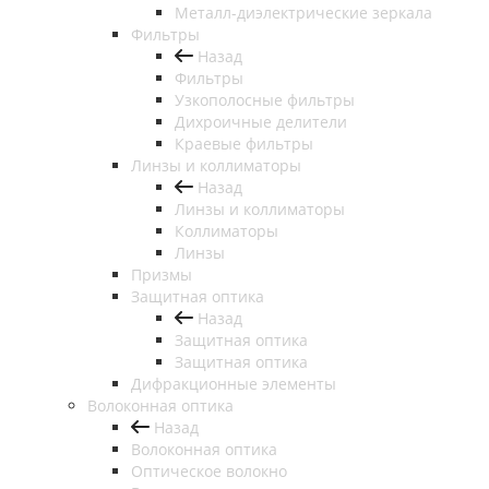
Металл-диэлектрические зеркала
Фильтры
Назад
Фильтры
Узкополосные фильтры
Дихроичные делители
Краевые фильтры
Линзы и коллиматоры
Назад
Линзы и коллиматоры
Коллиматоры
Линзы
Призмы
Защитная оптика
Назад
Защитная оптика
Защитная оптика
Дифракционные элементы
Волоконная оптика
Назад
Волоконная оптика
Оптическое волокно