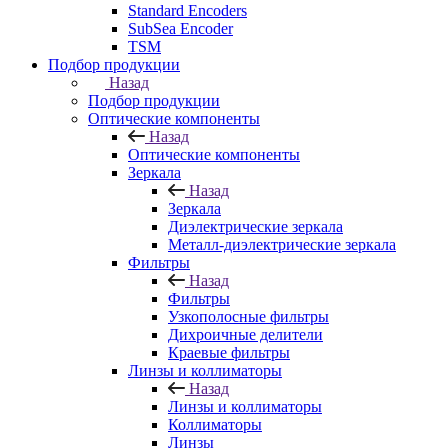
Standard Encoders
SubSea Encoder
TSM
Подбор продукции
Назад
Подбор продукции
Оптические компоненты
Назад
Оптические компоненты
Зеркала
Назад
Зеркала
Диэлектрические зеркала
Металл-диэлектрические зеркала
Фильтры
Назад
Фильтры
Узкополосные фильтры
Дихроичные делители
Краевые фильтры
Линзы и коллиматоры
Назад
Линзы и коллиматоры
Коллиматоры
Линзы