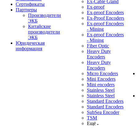
Ex-Cable Gland
Сертификаты
Ex-proof
Партнеры
Ex-proof Encoders
Производители
Ex-Proof Encoders
ЭКБ
Ex-proof Encoders
Китайские
- Mining
производители
Ex-proof Encoders
ЭКБ
- Mining
Юридическая
Fiber Optic
информация
Heavy Duty
Encoders
Heavy Duty
Encoders
Micro Encoders
Mini Encoders
Mini encoders
Stainless Steel
Stainless Steel
Standard Encoders
Standard Encoders
SubSea Encoder
TSM
Ещё