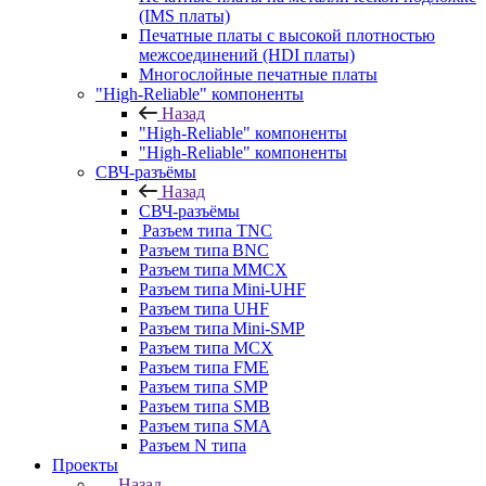
(IMS платы)
Печатные платы с высокой плотностью
межсоединений (HDI платы)
Многослойные печатные платы
"High-Reliable" компоненты
Назад
"High-Reliable" компоненты
"High-Reliable" компоненты
СВЧ-разъёмы
Назад
СВЧ-разъёмы
Разъем типа TNC
Разъем типа BNC
Разъем типа MMCX
Разъем типа Mini-UHF
Разъем типа UHF
Разъем типа Mini-SMP
Разъем типа MCX
Разъем типа FME
Разъем типа SMP
Разъем типа SMB
Разъем типа SMA
Разъем N типа
Проекты
Назад