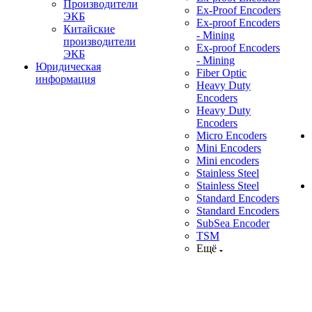
Производители
Ex-Proof Encoders
ЭКБ
Ex-proof Encoders
Китайские
- Mining
производители
Ex-proof Encoders
ЭКБ
- Mining
Юридическая
Fiber Optic
информация
Heavy Duty
Encoders
Heavy Duty
Encoders
Micro Encoders
Mini Encoders
Mini encoders
Stainless Steel
Stainless Steel
Standard Encoders
Standard Encoders
SubSea Encoder
TSM
Ещё