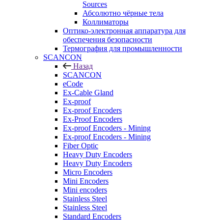
Sources
Абсолютно чёрные тела
Коллиматоры
Оптико-электронная аппаратура для
обеспечения безопасности
Термография для промышленности
SCANCON
Назад
SCANCON
eCode
Ex-Cable Gland
Ex-proof
Ex-proof Encoders
Ex-Proof Encoders
Ex-proof Encoders - Mining
Ex-proof Encoders - Mining
Fiber Optic
Heavy Duty Encoders
Heavy Duty Encoders
Micro Encoders
Mini Encoders
Mini encoders
Stainless Steel
Stainless Steel
Standard Encoders