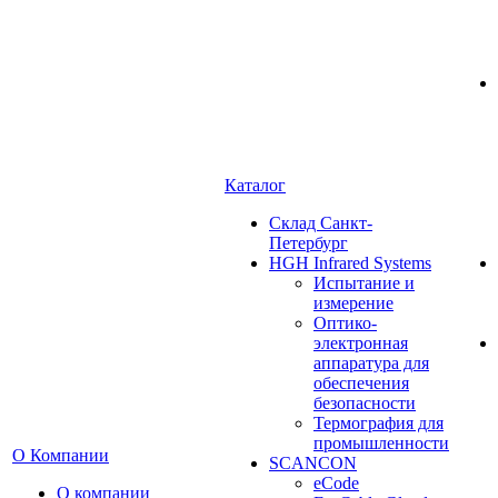
Каталог
Cклад Санкт-
Петербург
HGH Infrared Systems
Испытание и
измерение
Оптико-
электронная
аппаратура для
обеспечения
безопасности
Термография для
промышленности
О Компании
SCANCON
eCode
О компании