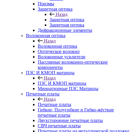
Призмы
Защитная оптика
Назад
Защитная оптика
Защитная оптика
Дифракционные элементы
Волоконная оптика
Назад
Волоконная оптика
Оптическое волокно
Волоконные усилители
Пассивные волоконно-оптические
компоненты
ПЗС И КМОП матрицы
Назад
ПЗС И КМОП матрицы
Миниатюрные ПЗС Матрицы
Печатные платы
Назад
Печатные платы
Гибкие, Полугибкие и Гибко-жёсткие
печатные платы
Двухсторонние печатные платы
СВЧ печатные платы
Печатные платы на металлической подложке