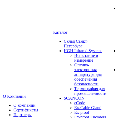
Каталог
Cклад Санкт-
Петербург
HGH Infrared Systems
Испытание и
измерение
Оптико-
электронная
аппаратура для
обеспечения
безопасности
Термография для
промышленности
О Компании
SCANCON
eCode
О компании
Ex-Cable Gland
Сертификаты
Ex-proof
Партнеры
Ex-proof Encoders