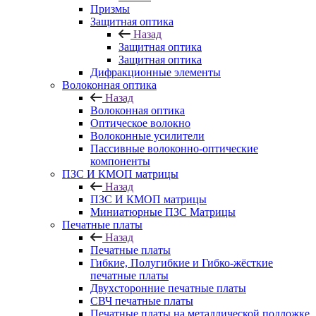
Призмы
Защитная оптика
Назад
Защитная оптика
Защитная оптика
Дифракционные элементы
Волоконная оптика
Назад
Волоконная оптика
Оптическое волокно
Волоконные усилители
Пассивные волоконно-оптические
компоненты
ПЗС И КМОП матрицы
Назад
ПЗС И КМОП матрицы
Миниатюрные ПЗС Матрицы
Печатные платы
Назад
Печатные платы
Гибкие, Полугибкие и Гибко-жёсткие
печатные платы
Двухсторонние печатные платы
СВЧ печатные платы
Печатные платы на металлической подложке