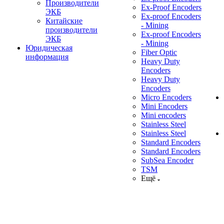
Производители
Ex-Proof Encoders
ЭКБ
Ex-proof Encoders
Китайские
- Mining
производители
Ex-proof Encoders
ЭКБ
- Mining
Юридическая
Fiber Optic
информация
Heavy Duty
Encoders
Heavy Duty
Encoders
Micro Encoders
Mini Encoders
Mini encoders
Stainless Steel
Stainless Steel
Standard Encoders
Standard Encoders
SubSea Encoder
TSM
Ещё