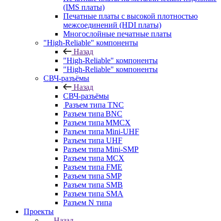
(IMS платы)
Печатные платы с высокой плотностью
межсоединений (HDI платы)
Многослойные печатные платы
"High-Reliable" компоненты
Назад
"High-Reliable" компоненты
"High-Reliable" компоненты
СВЧ-разъёмы
Назад
СВЧ-разъёмы
Разъем типа TNC
Разъем типа BNC
Разъем типа MMCX
Разъем типа Mini-UHF
Разъем типа UHF
Разъем типа Mini-SMP
Разъем типа MCX
Разъем типа FME
Разъем типа SMP
Разъем типа SMB
Разъем типа SMA
Разъем N типа
Проекты
Назад