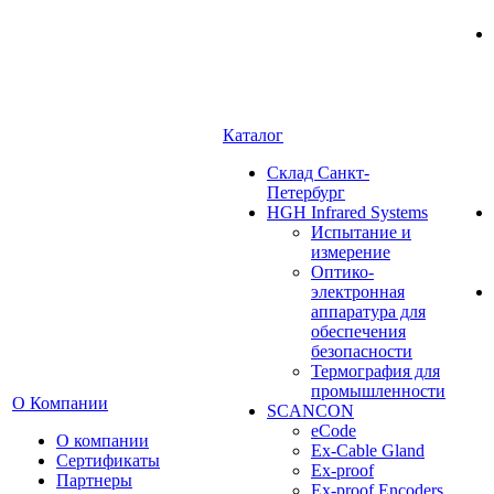
Каталог
Cклад Санкт-
Петербург
HGH Infrared Systems
Испытание и
измерение
Оптико-
электронная
аппаратура для
обеспечения
безопасности
Термография для
промышленности
О Компании
SCANCON
eCode
О компании
Ex-Cable Gland
Сертификаты
Ex-proof
Партнеры
Ex-proof Encoders