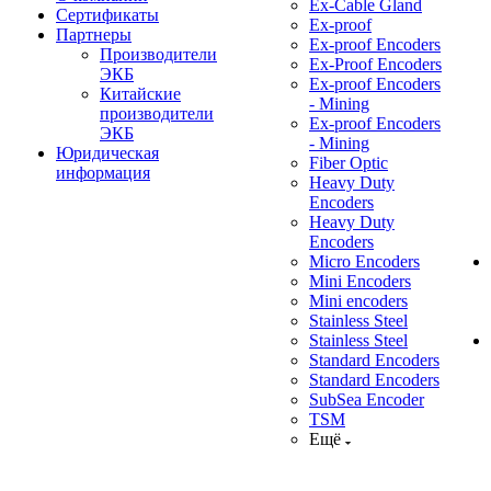
Ex-Cable Gland
Сертификаты
Ex-proof
Партнеры
Ex-proof Encoders
Производители
Ex-Proof Encoders
ЭКБ
Ex-proof Encoders
Китайские
- Mining
производители
Ex-proof Encoders
ЭКБ
- Mining
Юридическая
Fiber Optic
информация
Heavy Duty
Encoders
Heavy Duty
Encoders
Micro Encoders
Mini Encoders
Mini encoders
Stainless Steel
Stainless Steel
Standard Encoders
Standard Encoders
SubSea Encoder
TSM
Ещё