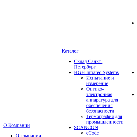
Каталог
Cклад Санкт-
Петербург
HGH Infrared Systems
Испытание и
измерение
Оптико-
электронная
аппаратура для
обеспечения
безопасности
Термография для
промышленности
О Компании
SCANCON
eCode
О компании