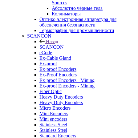
Sources
Абсолютно чёрные тела
Коллиматоры
Оптико-электронная аппаратура для
обеспечения безопасности
Термография для промышленности
SCANCON
Назад
SCANCON
eCode
Ex-Cable Gland
Ex-proof
Ex-proof Encoders
Ex-Proof Encoders
Ex-proof Encoders - Mining
Ex-proof Encoders - Mining
Fiber Optic
Heavy Duty Encoders
Heavy Duty Encoders
Micro Encoders
Mini Encoders
Mini encoders
Stainless Steel
Stainless Steel
Standard Encoders