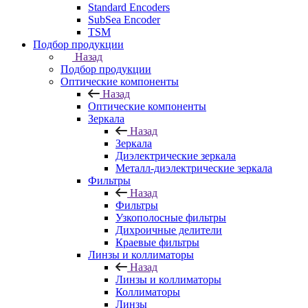
Standard Encoders
SubSea Encoder
TSM
Подбор продукции
Назад
Подбор продукции
Оптические компоненты
Назад
Оптические компоненты
Зеркала
Назад
Зеркала
Диэлектрические зеркала
Металл-диэлектрические зеркала
Фильтры
Назад
Фильтры
Узкополосные фильтры
Дихроичные делители
Краевые фильтры
Линзы и коллиматоры
Назад
Линзы и коллиматоры
Коллиматоры
Линзы