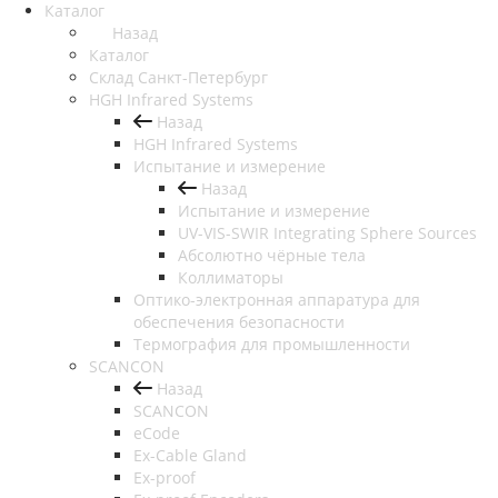
Каталог
Назад
Каталог
Cклад Санкт-Петербург
HGH Infrared Systems
Назад
HGH Infrared Systems
Испытание и измерение
Назад
Испытание и измерение
UV-VIS-SWIR Integrating Sphere Sources
Абсолютно чёрные тела
Коллиматоры
Оптико-электронная аппаратура для
обеспечения безопасности
Термография для промышленности
SCANCON
Назад
SCANCON
eCode
Ex-Cable Gland
Ex-proof