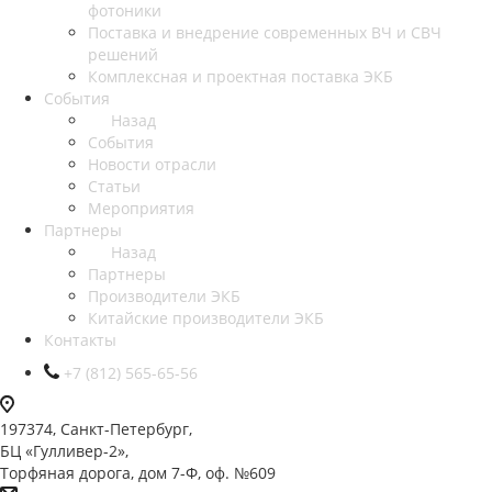
фотоники
Поставка и внедрение современных ВЧ и СВЧ
решений
Комплексная и проектная поставка ЭКБ
События
Назад
События
Новости отрасли
Статьи
Мероприятия
Партнеры
Назад
Партнеры
Производители ЭКБ
Китайские производители ЭКБ
Контакты
+7 (812) 565-65-56
197374, Санкт-Петербург,
БЦ «Гулливер-2»,
Торфяная дорога, дом 7-Ф, оф. №609