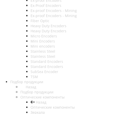
Ex-proof Encoders
Ex-Proof Encoders
Ex-proof Encoders - Mining
Ex-proof Encoders - Mining
Fiber Optic
Heavy Duty Encoders
Heavy Duty Encoders
Micro Encoders
Mini Encoders
Mini encoders
Stainless Steel
Stainless Steel
Standard Encoders
Standard Encoders
SubSea Encoder
TSM
Подбор продукции
Назад
Подбор продукции
Оптические компоненты
Назад
Оптические компоненты
Зеркала