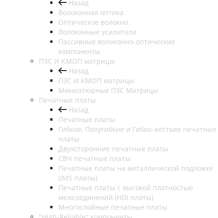
Назад
Волоконная оптика
Оптическое волокно
Волоконные усилители
Пассивные волоконно-оптические
компоненты
ПЗС И КМОП матрицы
Назад
ПЗС И КМОП матрицы
Миниатюрные ПЗС Матрицы
Печатные платы
Назад
Печатные платы
Гибкие, Полугибкие и Гибко-жёсткие печатные
платы
Двухсторонние печатные платы
СВЧ печатные платы
Печатные платы на металлической подложке
(IMS платы)
Печатные платы с высокой плотностью
межсоединений (HDI платы)
Многослойные печатные платы
"High-Reliable" компоненты