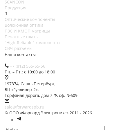
SCANCON
Продукция
Оптические компоненты
Волоконная оптика
ПЗС И КМОП матрицы
Печатные платы
"High-Reliable" компоненты
СВЧ-разъёмы
Наши контакты
+7 (812) 565-65-56
Пн. – Пт.: с 10:00 до 18:00
197374, Санкт-Петербург,
БЦ «Гулливер-2»,
Торфяная дорога, дом 7-Ф, оф. №609
sale@forwardspb.ru
© ООО «Форвард Электроникс» 2011 - 2026