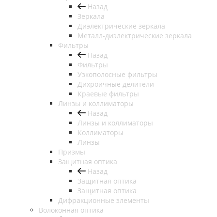
Назад
Зеркала
Диэлектрические зеркала
Металл-диэлектрические зеркала
Фильтры
Назад
Фильтры
Узкополосные фильтры
Дихроичные делители
Краевые фильтры
Линзы и коллиматоры
Назад
Линзы и коллиматоры
Коллиматоры
Линзы
Призмы
Защитная оптика
Назад
Защитная оптика
Защитная оптика
Дифракционные элементы
Волоконная оптика