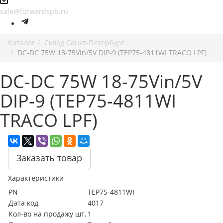
sale@forwardspb.ru
Каталог
Cклад Санкт-Петербург
DC-DC 75W 18-75Vin/5V DIP-9 (TEP75-4811WI TRACO LPF)
DC-DC 75W 18-75Vin/5V
DIP-9 (TEP75-4811WI
TRACO LPF)
Заказать товар
Характеристики
PN
TEP75-4811WI
Дата код
4017
Кол-во на продажу шт.
1