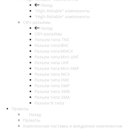
Назад
"High-Reliable" компоненты
"High-Reliable" компоненты
СВЧ-разъёмы
Назад
СВЧ-разъёмы
Разъем типа TNC
Разъем типа BNC
Разъем типа MMCX
Разъем типа Mini-UHF
Разъем типа UHF
Разъем типа Mini-SMP
Разъем типа MCX
Разъем типа FME
Разъем типа SMP
Разъем типа SMB
Разъем типа SMA
Разъем N типа
Проекты
Назад
Проекты
Комплексная поставка и внедрение компонентов