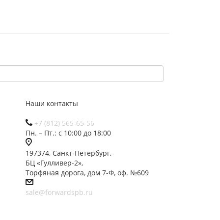
Наши контакты
+7 (812) 565-65-56
Пн. – Пт.: с 10:00 до 18:00
197374, Санкт-Петербург,
БЦ «Гулливер-2»,
Торфяная дорога, дом 7-Ф, оф. №609
sale@forwardspb.ru