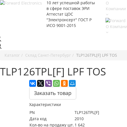
10 лет успешной работы
О
в сфере
поставок ЭРИ
Компании
Аттестат ЦОС
"Электронсерт" ГОСТ Р
ИСО 9001-2015
О Компан
Каталог
Cклад Санкт-Петербург
TLP126TPL[F] LPF TOS
TLP126TPL[F] LPF TOS
Заказать товар
Характеристики
PN
TLP126TPL[F]
Дата код
2010
Кол-во на продажу шт.
1 642