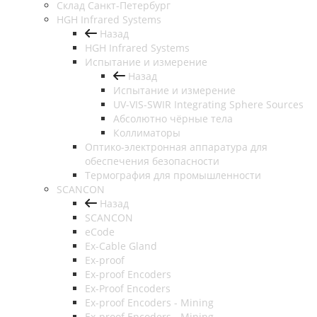
Cклад Санкт-Петербург
HGH Infrared Systems
Назад
HGH Infrared Systems
Испытание и измерение
Назад
Испытание и измерение
UV-VIS-SWIR Integrating Sphere Sources
Абсолютно чёрные тела
Коллиматоры
Оптико-электронная аппаратура для
обеспечения безопасности
Термография для промышленности
SCANCON
Назад
SCANCON
eCode
Ex-Cable Gland
Ex-proof
Ex-proof Encoders
Ex-Proof Encoders
Ex-proof Encoders - Mining
Ex-proof Encoders - Mining