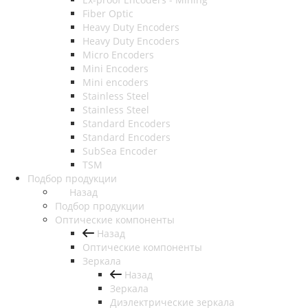
Fiber Optic
Heavy Duty Encoders
Heavy Duty Encoders
Micro Encoders
Mini Encoders
Mini encoders
Stainless Steel
Stainless Steel
Standard Encoders
Standard Encoders
SubSea Encoder
TSM
Подбор продукции
Назад
Подбор продукции
Оптические компоненты
Назад
Оптические компоненты
Зеркала
Назад
Зеркала
Диэлектрические зеркала