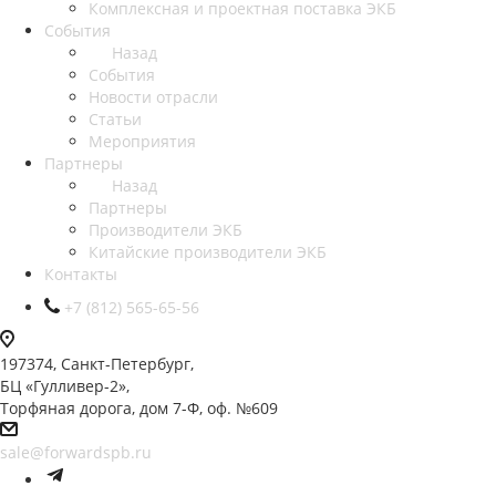
Комплексная и проектная поставка ЭКБ
События
Назад
События
Новости отрасли
Статьи
Мероприятия
Партнеры
Назад
Партнеры
Производители ЭКБ
Китайские производители ЭКБ
Контакты
+7 (812) 565-65-56
197374, Санкт-Петербург,
БЦ «Гулливер-2»,
Торфяная дорога, дом 7-Ф, оф. №609
sale@forwardspb.ru