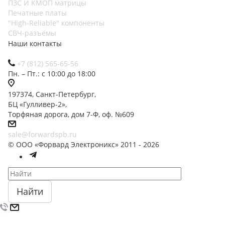
ПЗС И КМОП матрицы
Печатные платы
"High-Reliable" компоненты
СВЧ-разъёмы
Наши контакты
+7 (812) 565-65-56
Пн. – Пт.: с 10:00 до 18:00
197374, Санкт-Петербург,
БЦ «Гулливер-2»,
Торфяная дорога, дом 7-Ф, оф. №609
sale@forwardspb.ru
© ООО «Форвард Электроникс» 2011 - 2026
Найти