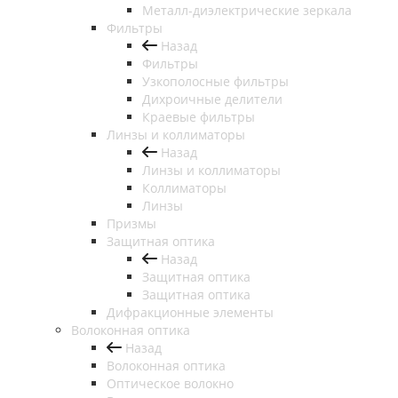
Металл-диэлектрические зеркала
Фильтры
Назад
Фильтры
Узкополосные фильтры
Дихроичные делители
Краевые фильтры
Линзы и коллиматоры
Назад
Линзы и коллиматоры
Коллиматоры
Линзы
Призмы
Защитная оптика
Назад
Защитная оптика
Защитная оптика
Дифракционные элементы
Волоконная оптика
Назад
Волоконная оптика
Оптическое волокно