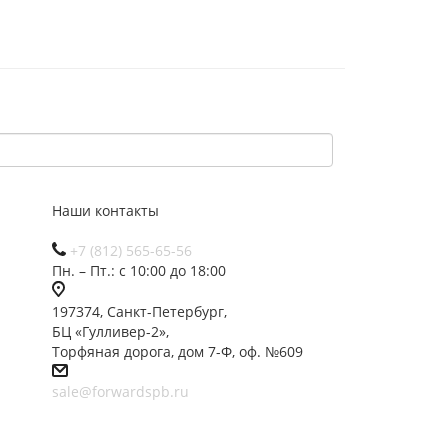
Наши контакты
+7 (812) 565-65-56
Пн. – Пт.: с 10:00 до 18:00
197374, Санкт-Петербург,
БЦ «Гулливер-2»,
Торфяная дорога, дом 7-Ф, оф. №609
sale@forwardspb.ru