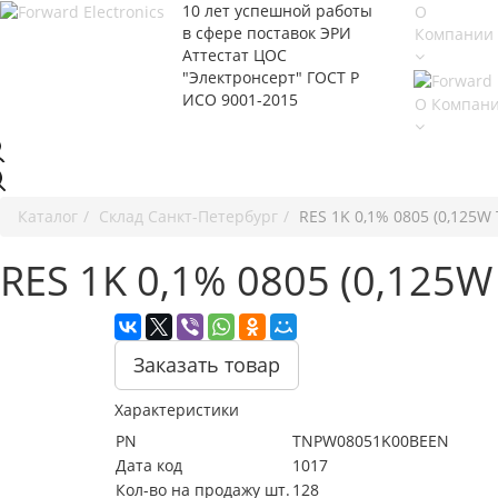
10 лет успешной работы
О
в сфере
поставок ЭРИ
Компании
Аттестат ЦОС
"Электронсерт" ГОСТ Р
ИСО 9001-2015
О Компан
Каталог
Cклад Санкт-Петербург
RES 1K 0,1% 0805 (0,125
RES 1K 0,1% 0805 (0,125
Заказать товар
Характеристики
PN
TNPW08051K00BEEN
Дата код
1017
Кол-во на продажу шт.
128