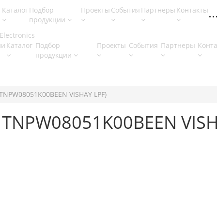
Каталог
Подбор
Проекты
События
Партнеры
Контакты
продукции
ии
Каталог
Подбор
Проекты
События
Партнеры
Конт
продукции
W TNPW08051K00BEEN VISHAY LPF)
W TNPW08051K00BEEN VISH