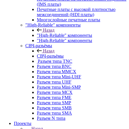
(IMS платы)
Печатные платы с высокой плотностью
межсоединений (HDI платы)
Многослойные печатные платы
"High-Reliable" компоненты
Назад
"High-Reliable" компоненты
"High-Reliable" компоненты
СВЧ-разъёмы
Назад
СВЧ-разъёмы
Разъем типа TNC
Разъем типа BNC
Разъем типа MMCX
Разъем типа Mini-UHF
Разъем типа UHF
Разъем типа Mini-SMP
Разъем типа MCX
Разъем типа FME
Разъем типа SMP
Разъем типа SMB
Разъем типа SMA
Разъем N типа
Проекты
Назад