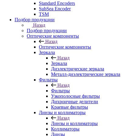
Standard Encoders
SubSea Encoder
TSM
Подбор продукции
Назад
Подбор продукции
Оптические компоненты
Назад
Оптические компоненты
Зеркала
Назад
Зеркала
Диэлектрические зеркала
Металл-диэлектрические зеркала
Фильтры
Назад
Фильтры
Узкополосные фильтры
Дихроичные делители
Краевые фильтры
Линзы и коллиматоры
Назад
Линзы и коллиматоры
Коллиматоры
Линзы