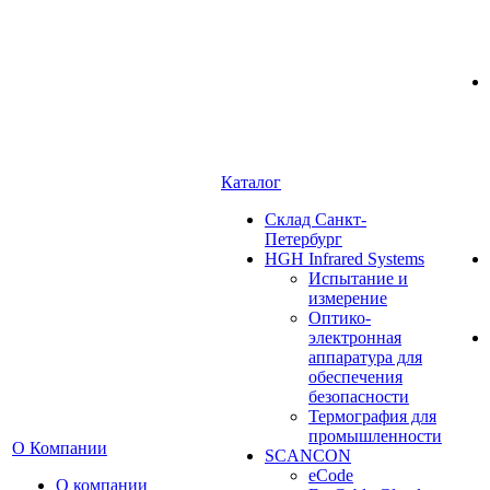
Каталог
Cклад Санкт-
Петербург
HGH Infrared Systems
Испытание и
измерение
Оптико-
электронная
аппаратура для
обеспечения
безопасности
Термография для
промышленности
О Компании
SCANCON
eCode
О компании