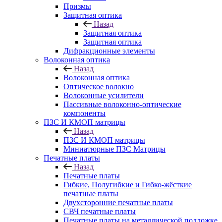
Призмы
Защитная оптика
Назад
Защитная оптика
Защитная оптика
Дифракционные элементы
Волоконная оптика
Назад
Волоконная оптика
Оптическое волокно
Волоконные усилители
Пассивные волоконно-оптические
компоненты
ПЗС И КМОП матрицы
Назад
ПЗС И КМОП матрицы
Миниатюрные ПЗС Матрицы
Печатные платы
Назад
Печатные платы
Гибкие, Полугибкие и Гибко-жёсткие
печатные платы
Двухсторонние печатные платы
СВЧ печатные платы
Печатные платы на металлической подложке