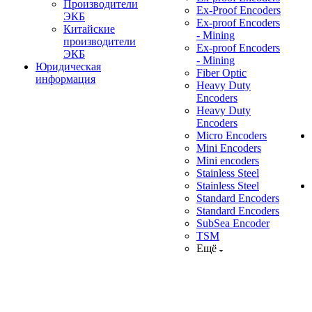
Производители
Ex-Proof Encoders
ЭКБ
Ex-proof Encoders
Китайские
- Mining
производители
Ex-proof Encoders
ЭКБ
- Mining
Юридическая
Fiber Optic
информация
Heavy Duty
Encoders
Heavy Duty
Encoders
Micro Encoders
Mini Encoders
Mini encoders
Stainless Steel
Stainless Steel
Standard Encoders
Standard Encoders
SubSea Encoder
TSM
Ещё