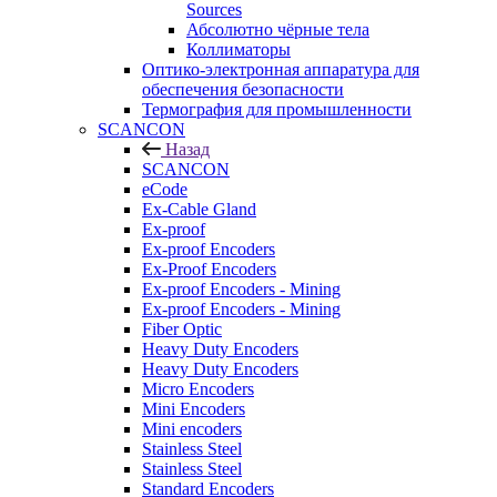
Sources
Абсолютно чёрные тела
Коллиматоры
Оптико-электронная аппаратура для
обеспечения безопасности
Термография для промышленности
SCANCON
Назад
SCANCON
eCode
Ex-Cable Gland
Ex-proof
Ex-proof Encoders
Ex-Proof Encoders
Ex-proof Encoders - Mining
Ex-proof Encoders - Mining
Fiber Optic
Heavy Duty Encoders
Heavy Duty Encoders
Micro Encoders
Mini Encoders
Mini encoders
Stainless Steel
Stainless Steel
Standard Encoders