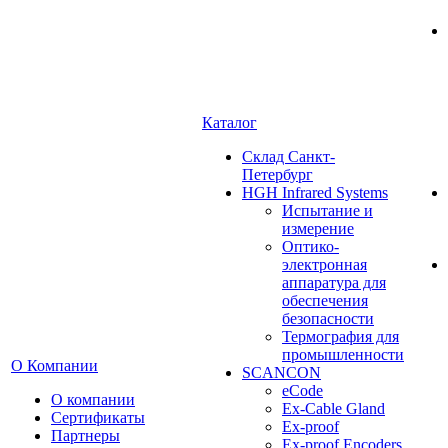
Каталог
Cклад Санкт-
Петербург
HGH Infrared Systems
Испытание и
измерение
Оптико-
электронная
аппаратура для
обеспечения
безопасности
Термография для
промышленности
О Компании
SCANCON
eCode
О компании
Ex-Cable Gland
Сертификаты
Ex-proof
Партнеры
Ex-proof Encoders