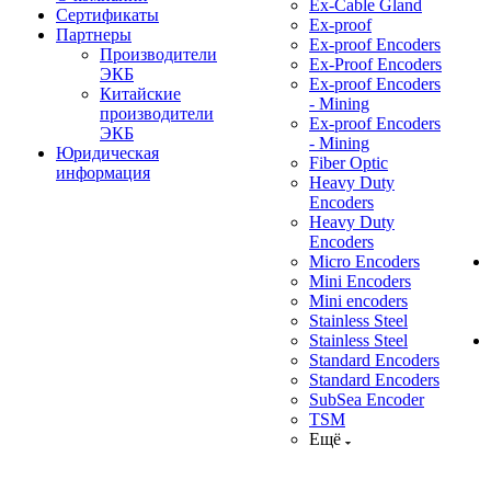
Ex-Cable Gland
Сертификаты
Ex-proof
Партнеры
Ex-proof Encoders
Производители
Ex-Proof Encoders
ЭКБ
Ex-proof Encoders
Китайские
- Mining
производители
Ex-proof Encoders
ЭКБ
- Mining
Юридическая
Fiber Optic
информация
Heavy Duty
Encoders
Heavy Duty
Encoders
Micro Encoders
Mini Encoders
Mini encoders
Stainless Steel
Stainless Steel
Standard Encoders
Standard Encoders
SubSea Encoder
TSM
Ещё