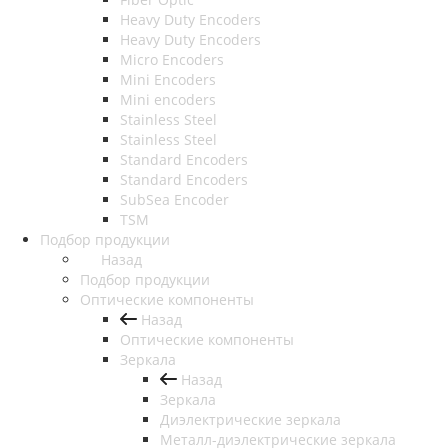
Heavy Duty Encoders
Heavy Duty Encoders
Micro Encoders
Mini Encoders
Mini encoders
Stainless Steel
Stainless Steel
Standard Encoders
Standard Encoders
SubSea Encoder
TSM
Подбор продукции
Назад
Подбор продукции
Оптические компоненты
Назад
Оптические компоненты
Зеркала
Назад
Зеркала
Диэлектрические зеркала
Металл-диэлектрические зеркала