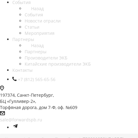
События
Назад
События
Новости отрасли
Статьи
Мероприятия
Партнеры
Назад
Партнеры
Производители ЭКБ
Китайские производители ЭКБ
Контакты
+7 (812) 565-65-56
197374, Санкт-Петербург,
БЦ «Гулливер-2»,
Торфяная дорога, дом 7-Ф, оф. №609
sale@forwardspb.ru