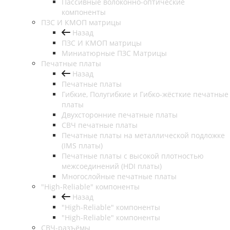
Пассивные волоконно-оптические
компоненты
ПЗС И КМОП матрицы
Назад
ПЗС И КМОП матрицы
Миниатюрные ПЗС Матрицы
Печатные платы
Назад
Печатные платы
Гибкие, Полугибкие и Гибко-жёсткие печатные
платы
Двухсторонние печатные платы
СВЧ печатные платы
Печатные платы на металлической подложке
(IMS платы)
Печатные платы с высокой плотностью
межсоединений (HDI платы)
Многослойные печатные платы
"High-Reliable" компоненты
Назад
"High-Reliable" компоненты
"High-Reliable" компоненты
СВЧ-разъёмы