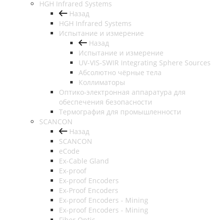
HGH Infrared Systems
Назад
HGH Infrared Systems
Испытание и измерение
Назад
Испытание и измерение
UV-VIS-SWIR Integrating Sphere Sources
Абсолютно чёрные тела
Коллиматоры
Оптико-электронная аппаратура для
обеспечения безопасности
Термография для промышленности
SCANCON
Назад
SCANCON
eCode
Ex-Cable Gland
Ex-proof
Ex-proof Encoders
Ex-Proof Encoders
Ex-proof Encoders - Mining
Ex-proof Encoders - Mining
Fiber Optic