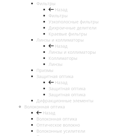
Фильтры
Назад
Фильтры
Узкополосные фильтры
Дихроичные делители
Краевые фильтры
Линзы и коллиматоры
Назад
Линзы и коллиматоры
Коллиматоры
Линзы
Призмы
Защитная оптика
Назад
Защитная оптика
Защитная оптика
Дифракционные элементы
Волоконная оптика
Назад
Волоконная оптика
Оптическое волокно
Волоконные усилители