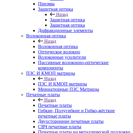
Призмы
Защитная оптика
Назад
Защитная оптика
Защитная оптика
Дифракционные элементы
Волоконная оптика
Назад
Волоконная оптика
Оптическое волокно
Волоконные усилители
Пассивные волоконно-оптические
компоненты
ПЗС И КМОП матрицы
Назад
ПЗС И КМОП матрицы
Миниатюрные ПЗС Матрицы
Печатные платы
Назад
Печатные платы
Гибкие, Полугибкие и Гибко-жёсткие
печатные платы
Двухсторонние печатные платы
СВЧ печатные платы
Печатные платы на металлической подложке