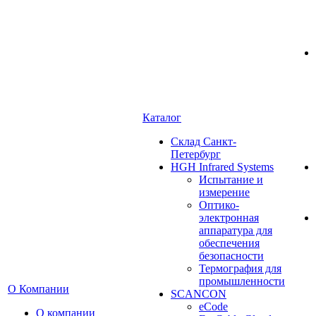
Каталог
Cклад Санкт-
Петербург
HGH Infrared Systems
Испытание и
измерение
Оптико-
электронная
аппаратура для
обеспечения
безопасности
Термография для
промышленности
О Компании
SCANCON
eCode
О компании