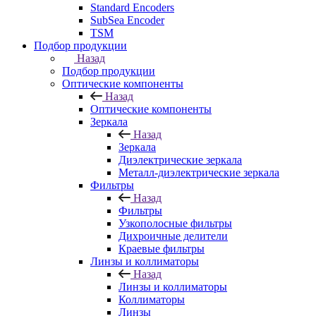
Standard Encoders
SubSea Encoder
TSM
Подбор продукции
Назад
Подбор продукции
Оптические компоненты
Назад
Оптические компоненты
Зеркала
Назад
Зеркала
Диэлектрические зеркала
Металл-диэлектрические зеркала
Фильтры
Назад
Фильтры
Узкополосные фильтры
Дихроичные делители
Краевые фильтры
Линзы и коллиматоры
Назад
Линзы и коллиматоры
Коллиматоры
Линзы