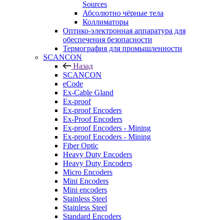
Sources
Абсолютно чёрные тела
Коллиматоры
Оптико-электронная аппаратура для
обеспечения безопасности
Термография для промышленности
SCANCON
Назад
SCANCON
eCode
Ex-Cable Gland
Ex-proof
Ex-proof Encoders
Ex-Proof Encoders
Ex-proof Encoders - Mining
Ex-proof Encoders - Mining
Fiber Optic
Heavy Duty Encoders
Heavy Duty Encoders
Micro Encoders
Mini Encoders
Mini encoders
Stainless Steel
Stainless Steel
Standard Encoders