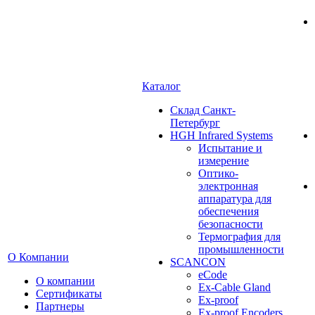
Каталог
Cклад Санкт-
Петербург
HGH Infrared Systems
Испытание и
измерение
Оптико-
электронная
аппаратура для
обеспечения
безопасности
Термография для
промышленности
О Компании
SCANCON
eCode
О компании
Ex-Cable Gland
Сертификаты
Ex-proof
Партнеры
Ex-proof Encoders