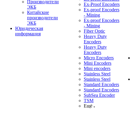
Производители
Ex-Proof Encoders
ЭКБ
Ex-proof Encoders
Китайские
- Mining
производители
Ex-proof Encoders
ЭКБ
- Mining
Юридическая
Fiber Optic
информация
Heavy Duty
Encoders
Heavy Duty
Encoders
Micro Encoders
Mini Encoders
Mini encoders
Stainless Steel
Stainless Steel
Standard Encoders
Standard Encoders
SubSea Encoder
TSM
Ещё