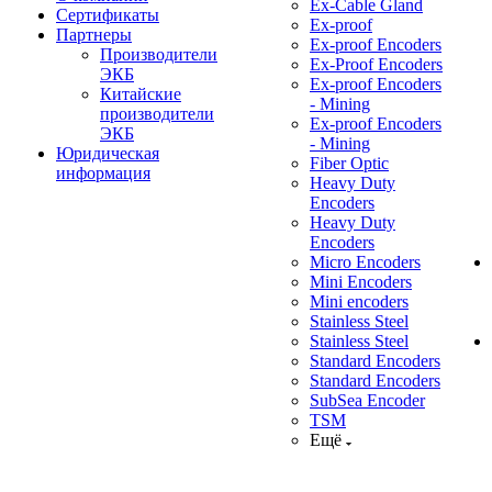
Ex-Cable Gland
Сертификаты
Ex-proof
Партнеры
Ex-proof Encoders
Производители
Ex-Proof Encoders
ЭКБ
Ex-proof Encoders
Китайские
- Mining
производители
Ex-proof Encoders
ЭКБ
- Mining
Юридическая
Fiber Optic
информация
Heavy Duty
Encoders
Heavy Duty
Encoders
Micro Encoders
Mini Encoders
Mini encoders
Stainless Steel
Stainless Steel
Standard Encoders
Standard Encoders
SubSea Encoder
TSM
Ещё