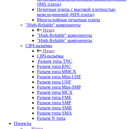
(IMS платы)
Печатные платы с высокой плотностью
межсоединений (HDI платы)
Многослойные печатные платы
"High-Reliable" компоненты
Назад
"High-Reliable" компоненты
"High-Reliable" компоненты
СВЧ-разъёмы
Назад
СВЧ-разъёмы
Разъем типа TNC
Разъем типа BNC
Разъем типа MMCX
Разъем типа Mini-UHF
Разъем типа UHF
Разъем типа Mini-SMP
Разъем типа MCX
Разъем типа FME
Разъем типа SMP
Разъем типа SMB
Разъем типа SMA
Разъем N типа
Проекты
Назад