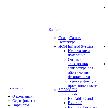
Каталог
Cклад Санкт-
Петербург
HGH Infrared Systems
Испытание и
измерение
Оптико-
электронная
аппаратура для
обеспечения
безопасности
Термография для
промышленности
О Компании
SCANCON
eCode
О компании
Ex-Cable Gland
Сертификаты
Ex-proof
Партнеры
Ex-proof Encoders