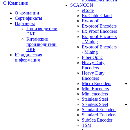
О Компании
SCANCON
eCode
О компании
Ex-Cable Gland
Сертификаты
Ex-proof
Партнеры
Ex-proof Encoders
Производители
Ex-Proof Encoders
ЭКБ
Ex-proof Encoders
Китайские
- Mining
производители
Ex-proof Encoders
ЭКБ
- Mining
Юридическая
Fiber Optic
информация
Heavy Duty
Encoders
Heavy Duty
Encoders
Micro Encoders
Mini Encoders
Mini encoders
Stainless Steel
Stainless Steel
Standard Encoders
Standard Encoders
SubSea Encoder
TSM