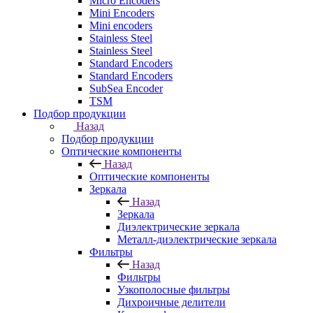
Micro Encoders
Mini Encoders
Mini encoders
Stainless Steel
Stainless Steel
Standard Encoders
Standard Encoders
SubSea Encoder
TSM
Подбор продукции
Назад
Подбор продукции
Оптические компоненты
Назад
Оптические компоненты
Зеркала
Назад
Зеркала
Диэлектрические зеркала
Металл-диэлектрические зеркала
Фильтры
Назад
Фильтры
Узкополосные фильтры
Дихроичные делители