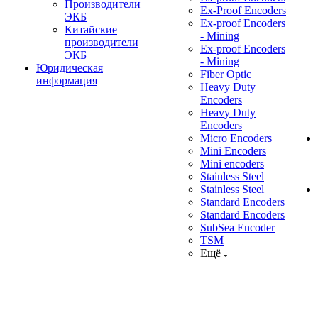
Производители
Ex-Proof Encoders
ЭКБ
Ex-proof Encoders
Китайские
- Mining
производители
Ex-proof Encoders
ЭКБ
- Mining
Юридическая
Fiber Optic
информация
Heavy Duty
Encoders
Heavy Duty
Encoders
Micro Encoders
Mini Encoders
Mini encoders
Stainless Steel
Stainless Steel
Standard Encoders
Standard Encoders
SubSea Encoder
TSM
Ещё