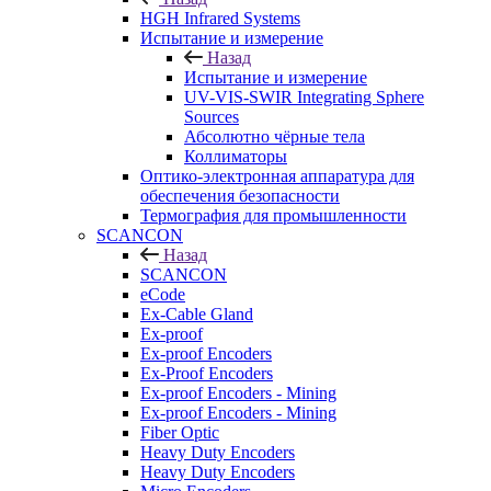
HGH Infrared Systems
Испытание и измерение
Назад
Испытание и измерение
UV-VIS-SWIR Integrating Sphere
Sources
Абсолютно чёрные тела
Коллиматоры
Оптико-электронная аппаратура для
обеспечения безопасности
Термография для промышленности
SCANCON
Назад
SCANCON
eCode
Ex-Cable Gland
Ex-proof
Ex-proof Encoders
Ex-Proof Encoders
Ex-proof Encoders - Mining
Ex-proof Encoders - Mining
Fiber Optic
Heavy Duty Encoders
Heavy Duty Encoders