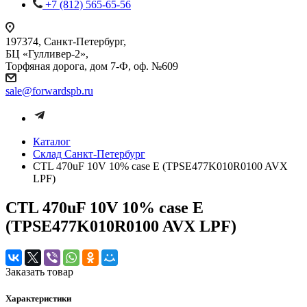
+7 (812) 565-65-56
197374, Санкт-Петербург,
БЦ «Гулливер-2»,
Торфяная дорога, дом 7-Ф, оф. №609
sale@forwardspb.ru
Каталог
Cклад Санкт-Петербург
CTL 470uF 10V 10% case E (TPSE477K010R0100 AVX
LPF)
CTL 470uF 10V 10% case E
(TPSE477K010R0100 AVX LPF)
Заказать товар
Характеристики