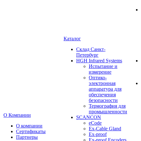
Каталог
Cклад Санкт-
Петербург
HGH Infrared Systems
Испытание и
измерение
Оптико-
электронная
аппаратура для
обеспечения
безопасности
Термография для
промышленности
О Компании
SCANCON
eCode
О компании
Ex-Cable Gland
Сертификаты
Ex-proof
Партнеры
Ex-proof Encoders