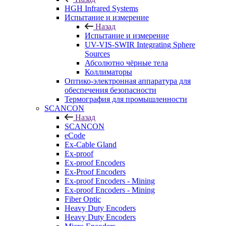
HGH Infrared Systems
Испытание и измерение
Назад
Испытание и измерение
UV-VIS-SWIR Integrating Sphere
Sources
Абсолютно чёрные тела
Коллиматоры
Оптико-электронная аппаратура для
обеспечения безопасности
Термография для промышленности
SCANCON
Назад
SCANCON
eCode
Ex-Cable Gland
Ex-proof
Ex-proof Encoders
Ex-Proof Encoders
Ex-proof Encoders - Mining
Ex-proof Encoders - Mining
Fiber Optic
Heavy Duty Encoders
Heavy Duty Encoders