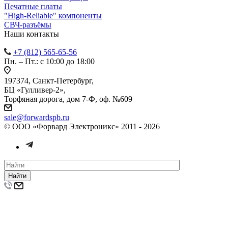
Печатные платы
"High-Reliable" компоненты
СВЧ-разъёмы
Наши контакты
+7 (812) 565-65-56
Пн. – Пт.: с 10:00 до 18:00
197374, Санкт-Петербург,
БЦ «Гулливер-2»,
Торфяная дорога, дом 7-Ф, оф. №609
sale@forwardspb.ru
© ООО «Форвард Электроникс» 2011 - 2026
Найти