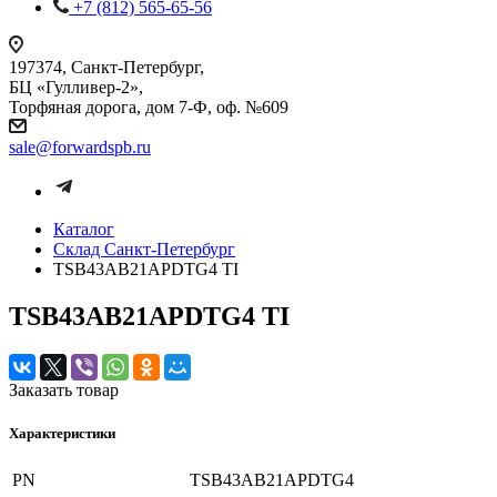
+7 (812) 565-65-56
197374, Санкт-Петербург,
БЦ «Гулливер-2»,
Торфяная дорога, дом 7-Ф, оф. №609
sale@forwardspb.ru
Каталог
Cклад Санкт-Петербург
TSB43AB21APDTG4 TI
TSB43AB21APDTG4 TI
Заказать товар
Характеристики
PN
TSB43AB21APDTG4