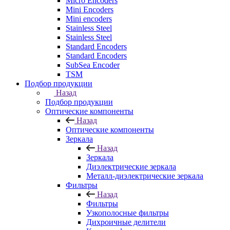
Micro Encoders
Mini Encoders
Mini encoders
Stainless Steel
Stainless Steel
Standard Encoders
Standard Encoders
SubSea Encoder
TSM
Подбор продукции
Назад
Подбор продукции
Оптические компоненты
Назад
Оптические компоненты
Зеркала
Назад
Зеркала
Диэлектрические зеркала
Металл-диэлектрические зеркала
Фильтры
Назад
Фильтры
Узкополосные фильтры
Дихроичные делители