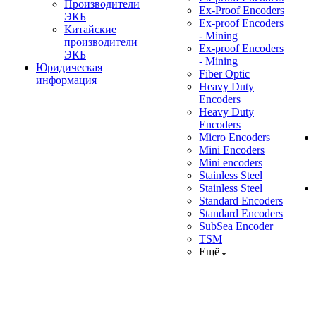
Производители
Ex-Proof Encoders
ЭКБ
Ex-proof Encoders
Китайские
- Mining
производители
Ex-proof Encoders
ЭКБ
- Mining
Юридическая
Fiber Optic
информация
Heavy Duty
Encoders
Heavy Duty
Encoders
Micro Encoders
Mini Encoders
Mini encoders
Stainless Steel
Stainless Steel
Standard Encoders
Standard Encoders
SubSea Encoder
TSM
Ещё