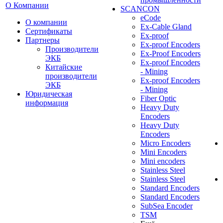
О Компании
SCANCON
eCode
О компании
Ex-Cable Gland
Сертификаты
Ex-proof
Партнеры
Ex-proof Encoders
Производители
Ex-Proof Encoders
ЭКБ
Ex-proof Encoders
Китайские
- Mining
производители
Ex-proof Encoders
ЭКБ
- Mining
Юридическая
Fiber Optic
информация
Heavy Duty
Encoders
Heavy Duty
Encoders
Micro Encoders
Mini Encoders
Mini encoders
Stainless Steel
Stainless Steel
Standard Encoders
Standard Encoders
SubSea Encoder
TSM