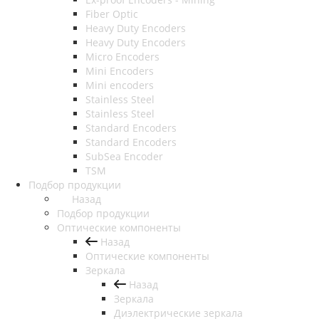
Fiber Optic
Heavy Duty Encoders
Heavy Duty Encoders
Micro Encoders
Mini Encoders
Mini encoders
Stainless Steel
Stainless Steel
Standard Encoders
Standard Encoders
SubSea Encoder
TSM
Подбор продукции
Назад
Подбор продукции
Оптические компоненты
Назад
Оптические компоненты
Зеркала
Назад
Зеркала
Диэлектрические зеркала