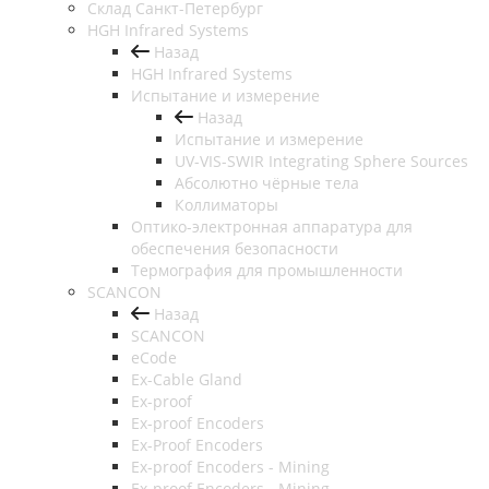
Cклад Санкт-Петербург
HGH Infrared Systems
Назад
HGH Infrared Systems
Испытание и измерение
Назад
Испытание и измерение
UV-VIS-SWIR Integrating Sphere Sources
Абсолютно чёрные тела
Коллиматоры
Оптико-электронная аппаратура для
обеспечения безопасности
Термография для промышленности
SCANCON
Назад
SCANCON
eCode
Ex-Cable Gland
Ex-proof
Ex-proof Encoders
Ex-Proof Encoders
Ex-proof Encoders - Mining
Ex-proof Encoders - Mining