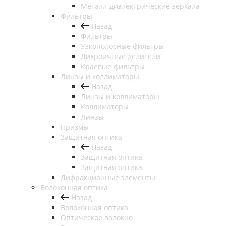
Металл-диэлектрические зеркала
Фильтры
Назад
Фильтры
Узкополосные фильтры
Дихроичные делители
Краевые фильтры
Линзы и коллиматоры
Назад
Линзы и коллиматоры
Коллиматоры
Линзы
Призмы
Защитная оптика
Назад
Защитная оптика
Защитная оптика
Дифракционные элементы
Волоконная оптика
Назад
Волоконная оптика
Оптическое волокно