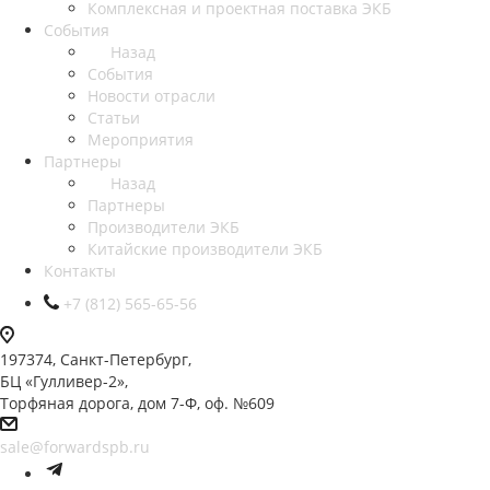
Комплексная и проектная поставка ЭКБ
События
Назад
События
Новости отрасли
Статьи
Мероприятия
Партнеры
Назад
Партнеры
Производители ЭКБ
Китайские производители ЭКБ
Контакты
+7 (812) 565-65-56
197374, Санкт-Петербург,
БЦ «Гулливер-2»,
Торфяная дорога, дом 7-Ф, оф. №609
sale@forwardspb.ru