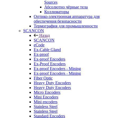
Sources
Абсолютно чёрные тела
Коллиматоры
Оптико-электронная аппаратура для
обеспечения безопасности
Термография для промышленности
SCANCON
Назад
SCANCON
eCode
Ex-Cable Gland
Ex-proof
Ex-proof Encoders
Ex-Proof Encoders
Ex-proof Encoders - Mining
Ex-proof Encoders - Mining
Fiber Optic
Heavy Duty Encoders
Heavy Duty Encoders
Micro Encoders
Mini Encoders
Mini encoders
Stainless Steel
Stainless Steel
Standard Encoders