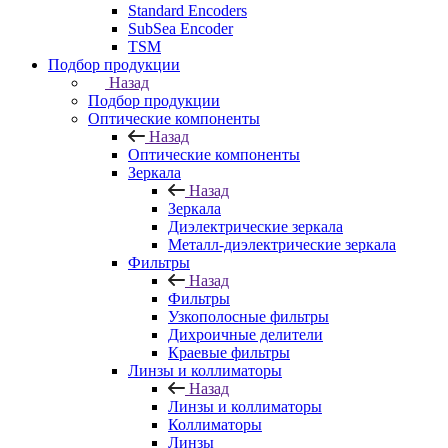
Standard Encoders
SubSea Encoder
TSM
Подбор продукции
Назад
Подбор продукции
Оптические компоненты
Назад
Оптические компоненты
Зеркала
Назад
Зеркала
Диэлектрические зеркала
Металл-диэлектрические зеркала
Фильтры
Назад
Фильтры
Узкополосные фильтры
Дихроичные делители
Краевые фильтры
Линзы и коллиматоры
Назад
Линзы и коллиматоры
Коллиматоры
Линзы