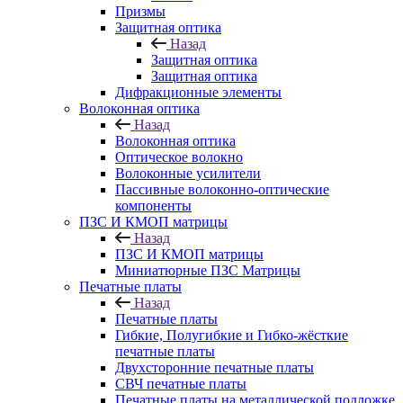
Призмы
Защитная оптика
Назад
Защитная оптика
Защитная оптика
Дифракционные элементы
Волоконная оптика
Назад
Волоконная оптика
Оптическое волокно
Волоконные усилители
Пассивные волоконно-оптические
компоненты
ПЗС И КМОП матрицы
Назад
ПЗС И КМОП матрицы
Миниатюрные ПЗС Матрицы
Печатные платы
Назад
Печатные платы
Гибкие, Полугибкие и Гибко-жёсткие
печатные платы
Двухсторонние печатные платы
СВЧ печатные платы
Печатные платы на металлической подложке