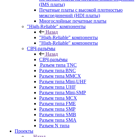
(IMS платы)
Печатные платы с высокой плотностью
межсоединений (HDI платы)
Многослойные печатные платы
"High-Reliable" компоненты
Назад
"High-Reliable" компоненты
"High-Reliable" компоненты
СВЧ-разъёмы
Назад
СВЧ-разъёмы
Разъем типа TNC
Разъем типа BNC
Разъем типа MMCX
Разъем типа Mini-UHF
Разъем типа UHF
Разъем типа Mini-SMP
Разъем типа MCX
Разъем типа FME
Разъем типа SMP
Разъем типа SMB
Разъем типа SMA
Разъем N типа
Проекты
Назад