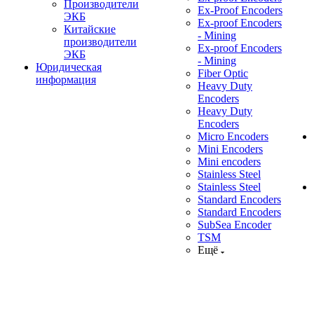
Производители
Ex-Proof Encoders
ЭКБ
Ex-proof Encoders
Китайские
- Mining
производители
Ex-proof Encoders
ЭКБ
- Mining
Юридическая
Fiber Optic
информация
Heavy Duty
Encoders
Heavy Duty
Encoders
Micro Encoders
Mini Encoders
Mini encoders
Stainless Steel
Stainless Steel
Standard Encoders
Standard Encoders
SubSea Encoder
TSM
Ещё