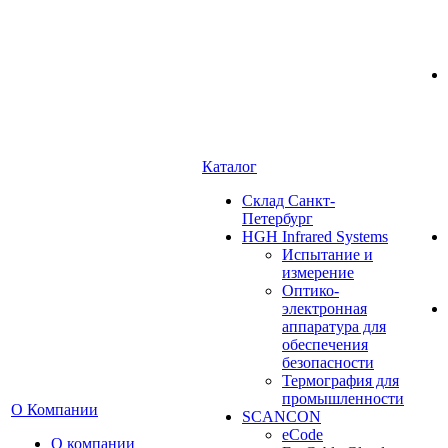
Каталог
Cклад Санкт-
Петербург
HGH Infrared Systems
Испытание и
измерение
Оптико-
электронная
аппаратура для
обеспечения
безопасности
Термография для
промышленности
О Компании
SCANCON
eCode
О компании