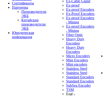
Ex-Cable Gland
Сертификаты
Ex-proof
Партнеры
Ex-proof Encoders
Производители
Ex-Proof Encoders
ЭКБ
Ex-proof Encoders
Китайские
- Mining
производители
Ex-proof Encoders
ЭКБ
- Mining
Юридическая
Fiber Optic
информация
Heavy Duty
Encoders
Heavy Duty
Encoders
Micro Encoders
Mini Encoders
Mini encoders
Stainless Steel
Stainless Steel
Standard Encoders
Standard Encoders
SubSea Encoder
TSM
Ещё