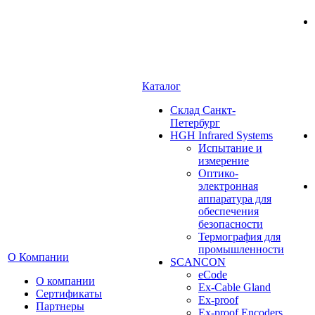
Каталог
Cклад Санкт-
Петербург
HGH Infrared Systems
Испытание и
измерение
Оптико-
электронная
аппаратура для
обеспечения
безопасности
Термография для
промышленности
О Компании
SCANCON
eCode
О компании
Ex-Cable Gland
Сертификаты
Ex-proof
Партнеры
Ex-proof Encoders