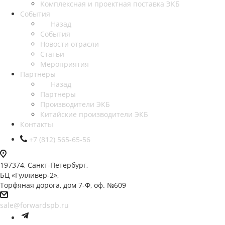
Комплексная и проектная поставка ЭКБ
События
Назад
События
Новости отрасли
Статьи
Мероприятия
Партнеры
Назад
Партнеры
Производители ЭКБ
Китайские производители ЭКБ
Контакты
+7 (812) 565-65-56
197374, Санкт-Петербург,
БЦ «Гулливер-2»,
Торфяная дорога, дом 7-Ф, оф. №609
sale@forwardspb.ru