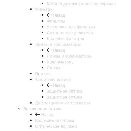
Металл-диэлектрические зеркала
Фильтры
Назад
Фильтры
Узкополосные фильтры
Дихроичные делители
Краевые фильтры
Линзы и коллиматоры
Назад
Линзы и коллиматоры
Коллиматоры
Линзы
Призмы
Защитная оптика
Назад
Защитная оптика
Защитная оптика
Дифракционные элементы
Волоконная оптика
Назад
Волоконная оптика
Оптическое волокно