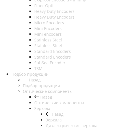
Fiber Optic
Heavy Duty Encoders
Heavy Duty Encoders
Micro Encoders
Mini Encoders
Mini encoders
Stainless Steel
Stainless Steel
Standard Encoders
Standard Encoders
SubSea Encoder
TSM
Подбор продукции
Назад
Подбор продукции
Оптические компоненты
Назад
Оптические компоненты
Зеркала
Назад
Зеркала
Диэлектрические зеркала