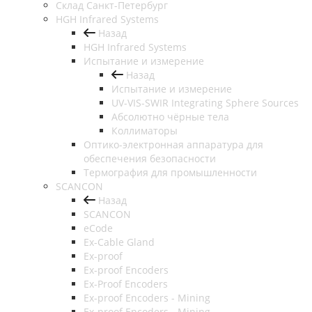
Cклад Санкт-Петербург
HGH Infrared Systems
Назад
HGH Infrared Systems
Испытание и измерение
Назад
Испытание и измерение
UV-VIS-SWIR Integrating Sphere Sources
Абсолютно чёрные тела
Коллиматоры
Оптико-электронная аппаратура для
обеспечения безопасности
Термография для промышленности
SCANCON
Назад
SCANCON
eCode
Ex-Cable Gland
Ex-proof
Ex-proof Encoders
Ex-Proof Encoders
Ex-proof Encoders - Mining
Ex-proof Encoders - Mining