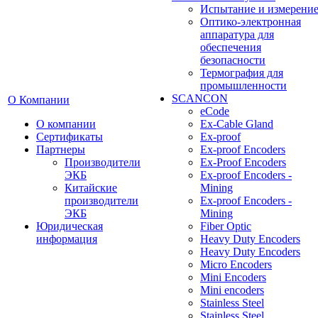
Испытание и измерени
Оптико-электронная
аппаратура для
обеспечения
безопасности
Термография для
промышленности
SCANCON
О Компании
eCode
О компании
Ex-Cable Gland
Сертификаты
Ex-proof
Партнеры
Ex-proof Encoders
Производители
Ex-Proof Encoders
ЭКБ
Ex-proof Encoders -
Китайские
Mining
производители
Ex-proof Encoders -
ЭКБ
Mining
Юридическая
Fiber Optic
информация
Heavy Duty Encoders
Heavy Duty Encoders
Micro Encoders
Mini Encoders
Mini encoders
Stainless Steel
Stainless Steel