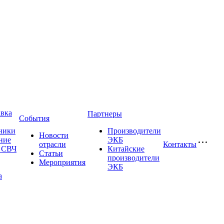
авка
Партнеры
События
ники
Производители
Новости
ние
ЭКБ
отрасли
Контакты
и СВЧ
Китайские
Статьи
производители
Мероприятия
ЭКБ
а