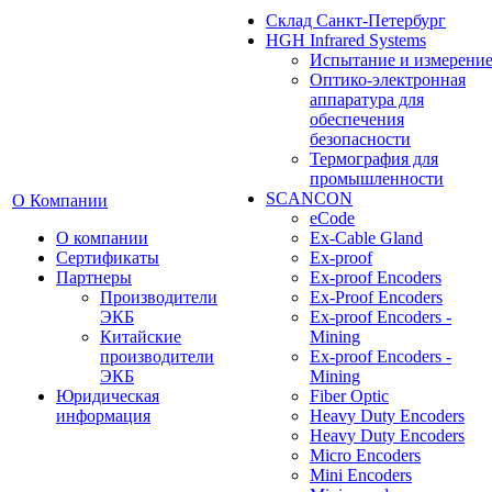
Cклад Санкт-Петербург
HGH Infrared Systems
Испытание и измерени
Оптико-электронная
аппаратура для
обеспечения
безопасности
Термография для
промышленности
SCANCON
О Компании
eCode
О компании
Ex-Cable Gland
Сертификаты
Ex-proof
Партнеры
Ex-proof Encoders
Производители
Ex-Proof Encoders
ЭКБ
Ex-proof Encoders -
Китайские
Mining
производители
Ex-proof Encoders -
ЭКБ
Mining
Юридическая
Fiber Optic
информация
Heavy Duty Encoders
Heavy Duty Encoders
Micro Encoders
Mini Encoders