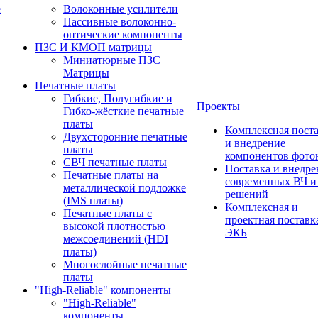
е
Волоконные усилители
Пассивные волоконно-
оптические компоненты
ПЗС И КМОП матрицы
Миниатюрные ПЗС
Матрицы
Печатные платы
Гибкие, Полугибкие и
Проекты
Гибко-жёсткие печатные
платы
Комплексная пост
Двухсторонние печатные
и внедрение
платы
компонентов фото
СВЧ печатные платы
Поставка и внедре
Печатные платы на
современных ВЧ 
металлической подложке
решений
(IMS платы)
Комплексная и
Печатные платы с
проектная поставк
высокой плотностью
ЭКБ
межсоединений (HDI
платы)
Многослойные печатные
платы
"High-Reliable" компоненты
"High-Reliable"
компоненты