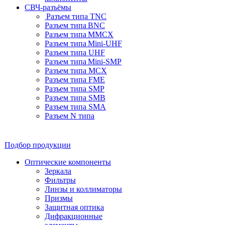
СВЧ-разъёмы
Разъем типа TNC
Разъем типа BNC
Разъем типа MMCX
Разъем типа Mini-UHF
Разъем типа UHF
Разъем типа Mini-SMP
Разъем типа MCX
Разъем типа FME
Разъем типа SMP
Разъем типа SMB
Разъем типа SMA
Разъем N типа
Подбор продукции
Оптические компоненты
Зеркала
Фильтры
Линзы и коллиматоры
Призмы
Защитная оптика
Дифракционные