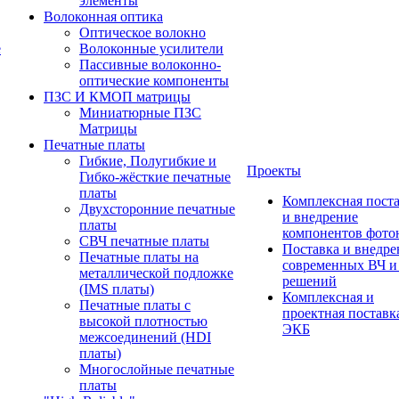
элементы
Волоконная оптика
Оптическое волокно
е
Волоконные усилители
Пассивные волоконно-
оптические компоненты
ПЗС И КМОП матрицы
Миниатюрные ПЗС
Матрицы
Печатные платы
Гибкие, Полугибкие и
Проекты
Гибко-жёсткие печатные
платы
Комплексная пост
Двухсторонние печатные
и внедрение
платы
компонентов фото
СВЧ печатные платы
Поставка и внедре
Печатные платы на
современных ВЧ 
металлической подложке
решений
(IMS платы)
Комплексная и
Печатные платы с
проектная поставк
высокой плотностью
ЭКБ
межсоединений (HDI
платы)
Многослойные печатные
платы