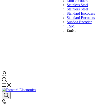
Mini encoders
Stainless Steel
Stainless Steel
Standard Encoders
Standard Encoders
SubSea Encoder
TSM
Ещё