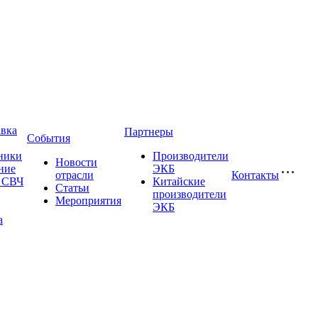
авка
Партнеры
События
ники
Производители
Новости
ние
ЭКБ
отрасли
Контакты
и СВЧ
Китайские
Статьи
производители
Мероприятия
ЭКБ
а