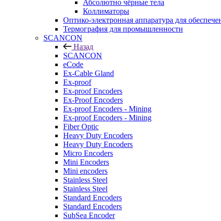
Абсолютно чёрные тела
Коллиматоры
Оптико-электронная аппаратура для обеспече
Термография для промышленности
SCANCON
Назад
SCANCON
eCode
Ex-Cable Gland
Ex-proof
Ex-proof Encoders
Ex-Proof Encoders
Ex-proof Encoders - Mining
Ex-proof Encoders - Mining
Fiber Optic
Heavy Duty Encoders
Heavy Duty Encoders
Micro Encoders
Mini Encoders
Mini encoders
Stainless Steel
Stainless Steel
Standard Encoders
Standard Encoders
SubSea Encoder